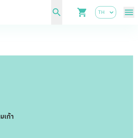
TH
มเก้า