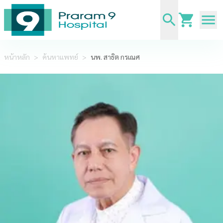
หน้าหลัก
>
ค้นหาแพทย์
>
นพ. สาธิต กรเณศ