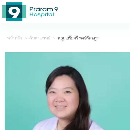
หน้าหลัก
>
ค้นหาแพทย์
>
พญ. เสริมศรี พงษ์รัตนกูล