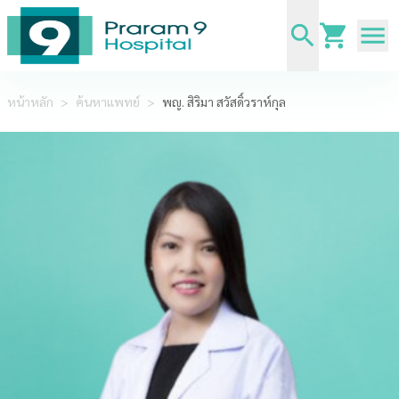
หน้าหลัก
>
ค้นหาแพทย์
>
พญ. สิริมา สวัสดิ์วราห์กุล