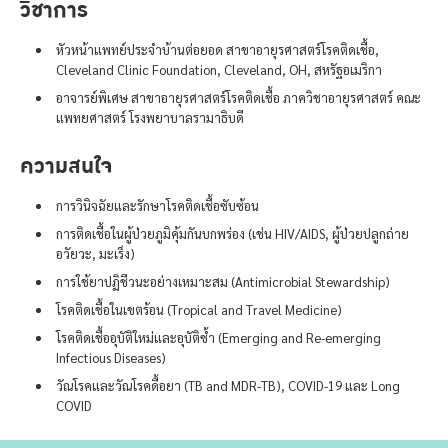
วิชาการ
หัวหน้าแพทย์ประจำบ้านต่อยอด สาขาอายุรศาสตร์โรคติดเชื้อ,
Cleveland Clinic Foundation, Cleveland, OH, สหรัฐอเมริกา
อาจารย์พิเศษ สาขาอายุรศาสตร์โรคติดเชื้อ ภาควิชาอายุรศาสตร์ คณะ
แพทยศาสตร์ โรงพยาบาลรามาธิบดี
ความสนใจ
การวินิจฉัยและรักษาโรคติดเชื้อซับซ้อน
การติดเชื้อในผู้ป่วยภูมิคุ้มกันบกพร่อง (เช่น HIV/AIDS, ผู้ป่วยปลูกถ่าย
อวัยวะ, มะเร็ง)
การใช้ยาปฏิชีวนะอย่างเหมาะสม (Antimicrobial Stewardship)
โรคติดเชื้อในเขตร้อน (Tropical and Travel Medicine)
โรคติดเชื้ออุบัติใหม่และอุบัติซ้ำ (Emerging and Re-emerging
Infectious Diseases)
วัณโรคและวัณโรคดื้อยา (TB and MDR-TB), COVID-19 และ Long
COVID