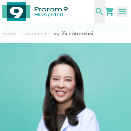
หน้าหลัก
>
ค้นหาแพทย์
>
พญ. สิริอร วัชรานานันท์