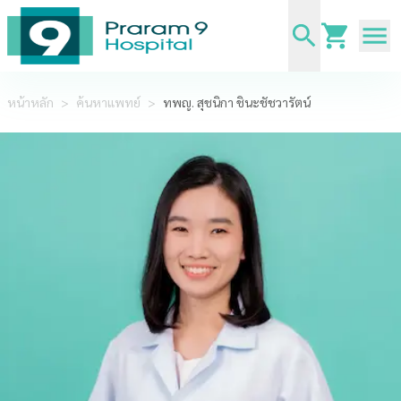
หน้าหลัก
>
ค้นหาแพทย์
>
ทพญ. สุชนิกา ชินะชัชวารัตน์