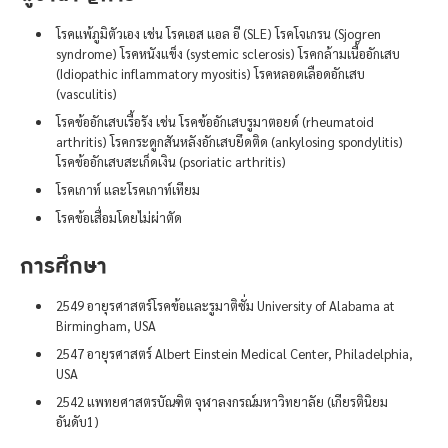
โรคแพ้ภูมิตัวเอง เช่น โรคเอส แอล อี (SLE) โรคโจเกรน (Sjogren
syndrome) โรคหนังแข็ง (systemic sclerosis) โรคกล้ามเนื้ออักเสบ
(Idiopathic inflammatory myositis) โรคหลอดเลือดอักเสบ
(vasculitis)
โรคข้ออักเสบเรื้อรัง เช่น โรคข้ออักเสบรูมาตอยด์ (rheumatoid
arthritis) โรคกระดูกสันหลังอักเสบยึดติด (ankylosing spondylitis)
โรคข้ออักเสบสะเก็ดเงิน (psoriatic arthritis)
โรคเกาท์ และโรคเกาท์เทียม
โรคข้อเสื่อมโดยไม่ผ่าตัด
การศึกษา
2549 อายุรศาสตร์โรคข้อและรูมาติซั่ม University of Alabama at
Birmingham, USA
2547 อายุรศาสตร์ Albert Einstein Medical Center, Philadelphia,
USA
2542 แพทยศาสตรบัณฑิต จุฬาลงกรณ์มหาวิทยาลัย (เกียรตินิยม
อันดับ1)