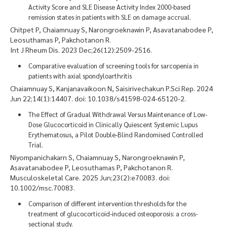
Activity Score and SLE Disease Activity Index 2000-based
remission states in patients with SLE on damage accrual.
Chitpet P, Chaiamnuay S, Narongroeknawin P, Asavatanabodee P,
Leosuthamas P, Pakchotanon R.
Int J Rheum Dis. 2023 Dec;26(12):2509-2516.
Comparative evaluation of screening tools for sarcopenia in
patients with axial spondyloarthritis
Chaiamnuay S, Kanjanavaikoon N, Saisirivechakun P.Sci Rep. 2024
Jun 22;14(1):14407. doi: 10.1038/s41598-024-65120-2.
The Effect of Gradual Withdrawal Versus Maintenance of Low-
Dose Glucocorticoid in Clinically Quiescent Systemic Lupus
Erythematosus, a Pilot Double-Blind Randomised Controlled
Trial.
Niyompanichakarn S, Chaiamnuay S, Narongroeknawin P,
Asavatanabodee P, Leosuthamas P, Pakchotanon R.
Musculoskeletal Care. 2025 Jun;23(2):e70083. doi:
10.1002/msc.70083.
Comparison of different intervention thresholds for the
treatment of glucocorticoid-induced osteoporosis: a cross-
sectional study.