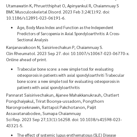
Utamawatin K, Phruetthiphat O, Apinyankul R, Chaiamnuay S
BMC Musculoskeletal Disord. 2023 Feb 3;24(1):92. doi:
10.1186/s12891-023-06191-6.
Age, Body Mass Index and Function as the Independent
Predictors of Sarcopenia in Axial Spondyloarthritis: A Cross-
Sectional Analysis
Kanjanavaikoon N, Saisirivechakun P, Chaiamnuay S.
Clin Rheumatol. 2023 Sep 27. doi: 10.1007/s10067-023-06770-x.
Online ahead of print.
Trabecular bone score: a new simple tool for evaluating
osteoporosis in patients with axial spondyloarthriti Trabecular
bone score: a new simple tool for evaluating osteoporosis in
patients with axial spondyloarthritis
Pannarat Saisirivechakun, Ajanee Mahakkanukrauh, Chatlert
Pongchaiyakul, Trirat Boonya-ussadorn, Pongthorn
Narongroeknawin, Rattapol Pakchotanon, Paijit
Assavatanabodee, Sumapa Chaiamnuay
Sci Rep. 2023 Sep 27;13(1):16258. doi: 10.1038/s41598-023-
43321-5.
The effect of systemic lupus erythematosus (SLE) Disease