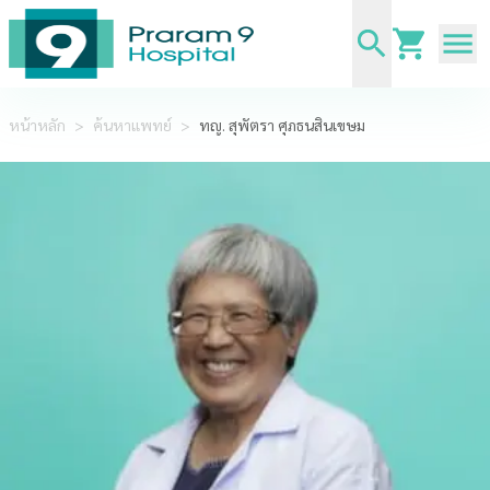
หน้าหลัก
>
ค้นหาแพทย์
>
ทญ. สุพัตรา ศุภธนสินเขษม