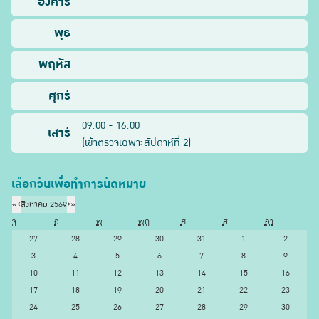
อังคาร
พุธ
พฤหัส
ศุกร์
09:00 - 16:00
เสาร์
(
เข้าตรวจเฉพาะสัปดาห์ที่
2
)
เลือกวันเพื่อทำการนัดหมาย
«
‹
สิงหาคม 2569
›
»
จ
อ
พ
พฤ
ศ
ส
อา
27
28
29
30
31
1
2
3
4
5
6
7
8
9
10
11
12
13
14
15
16
17
18
19
20
21
22
23
24
25
26
27
28
29
30