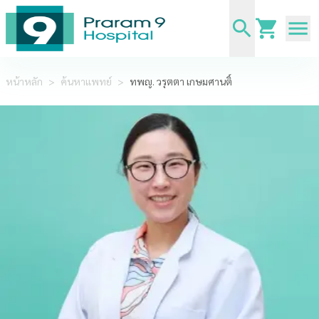
หน้าหลัก
>
ค้นหาแพทย์
>
ทพญ. วรุตตา เกษมศานติ์