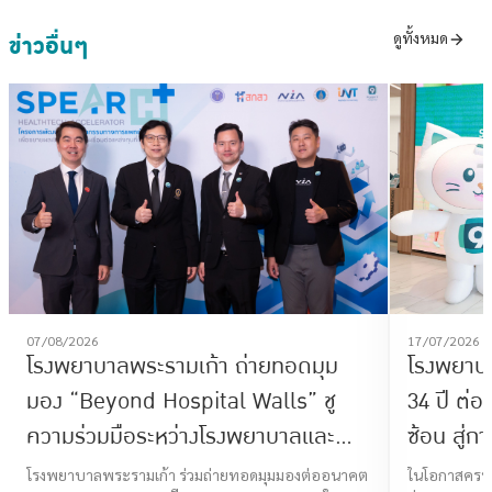
ข่าวอื่นๆ
ดูทั้งหมด
07/08/2026
17/07/2026
โรงพยาบาลพระรามเก้า ถ่ายทอดมุม
โรงพยาบ
มอง “Beyond Hospital Walls” ชู
34 ปี ต่
ความร่วมมือระหว่างโรงพยาบาลและ
ซ้อน สู่ก
Startup ร่วมสร้างอนาคต Smart
โจทย์ไลฟ
โรงพยาบาลพระรามเก้า ร่วมถ่ายทอดมุมมองต่ออนาคต
ในโอกาสครบร