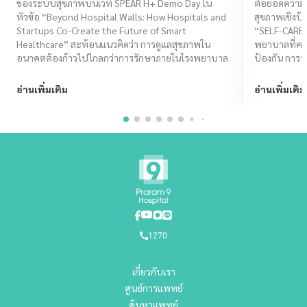
ของระบบสุขภาพบนเวที SPEAR H+ Demo Day ใน
ต่อยอดความเช
Healthcare
CARE I
หัวข้อ “Beyond Hospital Walls: How Hospitals and
สุขภาพเชิงป้
Startups Co-Create the Future of Smart
“SELF-CARE
Healthcare” สะท้อนแนวคิดว่า การดูแลสุขภาพใน
พยาบาลที่ครอ
อนาคตต้องก้าวไปไกลกว่าการรักษาภายในโรงพยาบาล
ป้องกัน การรั
ไทยมีคุณภาพชี
อ่านเพิ่มเติม
อ่านเพิ่มเติม
1270
เกี่ยวกับเรา
ศูนย์การแพทย์
ค้นหาแพทย์