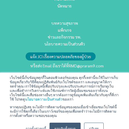
นัดหมาย
บทความสุขภาพ
แพ็กเกจ
ข่าวและกิจกรรม รพ.
นโยบายความเป็นส่วนตัว
แจ้ง JCI เรื่องความปลอดภัยของผู้ป่วย
หรือส่ง Email ถึงเราได้ที่
RMD@praram9.com
เว็บไซต์นี้เก็บข้อมูลคุกกี้ในคอมพิวเตอร์ของคุณ คุกกี้เหล่านี้จะใช้ในการเก็บ
ข้อมูลเกี่ยวกับวิธีที่คุณปฏิสัมพันธ์กับเว็บไซต์ของเรา และอนุญาตให้เรา
นักลงทุนสัมพันธ์
จดจำคุณ เราใช้ข้อมูลนี้เพื่อปรับปรุงและปรับประสบการณ์การเรียกดูเว็บ
การพัฒนาอย่างยั่งยืน
และเพื่อทำการวิเคราะห์และใช้เกณฑ์การวัดผู้เยี่ยมชมของเราทั้งบน
เว็บไซต์นี้และสื่อช่องทางอื่นๆ หากต้องการดูข้อมูลเพิ่มเติมเกี่ยวกับคุกกี้ที่เรา
ร่วมงานกับเรา
ใช้ โปรดดู
นโยบายความเป็นส่วนตัว
ของเรา
ติดต่อเรา
หากคุณปฏิเสธ จะไม่มีการติดตามข้อมูลของคุณเมื่อเข้าเยี่ยมชมเว็บไซต์นี้
จะมีการใช้คุกกี้เดียวในเบราว์เซอร์ของคุณเพื่อจดจำว่าจะไม่มีการติดตาม
ข้อกำหนดและเงื่อนไข
การตั้งค่าหรือความชอบของคุณ
💬
สอบถามข้อมูลหรือบริการได้เลยครับ
การตั้งค่าคุกกี้
ยอมรับทั้งหมด
ปฏิเสธ