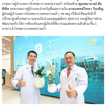
กรรมการผู้อำนวยการโรงพยาบาลพระรามเก้า พร้อมด้วย
คุณขมาภรณ์ ธัม
พิพิธ
รองกรรมการผู้อำนวย ฝ่ายบัญชีและการเงิน
นายแพทย์วิทยา วันเพ็ญ
ผู้ช่วยผู้อำนวยการโรงพยาบาลพระรามเก้า, รศ.พญ.รวีรัตน์ สิชฌรังษี ที่
ปรึกษาศูนย์โรงพยาบาลออนไลน์ และคุณสุณิตรา สุทธากร รองผู้จัดการฝ่าย
พัฒนาธุรกิจ ให้การต้อนรับแขกผู้เกียรติที่มาร่วมแสดงความยินดี ณ ชั้น 1
อาคาร B โรงพยาบาลพระรามเก้า