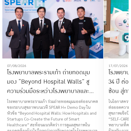
07/08/2026
17/07/2026
โรงพยาบาลพระรามเก้า ถ่ายทอดมุม
โรงพยาบ
มอง “Beyond Hospital Walls” ชู
34 ปี ต่
ความร่วมมือระหว่างโรงพยาบาลและ
ซ้อน สู่ก
Startup ร่วมสร้างอนาคต Smart
โจทย์ไลฟ
โรงพยาบาลพระรามเก้า ร่วมถ่ายทอดมุมมองต่ออนาคต
ในโอกาสครบร
ของระบบสุขภาพบนเวที SPEAR H+ Demo Day ใน
ต่อยอดความเช
Healthcare
CARE I
หัวข้อ “Beyond Hospital Walls: How Hospitals and
สุขภาพเชิงป้
Startups Co-Create the Future of Smart
“SELF-CARE
Healthcare” สะท้อนแนวคิดว่า การดูแลสุขภาพใน
พยาบาลที่ครอ
อนาคตต้องก้าวไปไกลกว่าการรักษาภายในโรงพยาบาล
ป้องกัน การรั