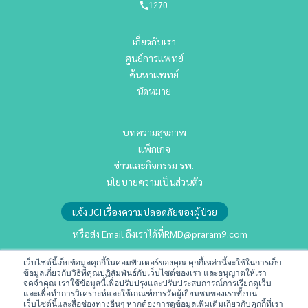
1270
เกี่ยวกับเรา
ศูนย์การแพทย์
ค้นหาแพทย์
นัดหมาย
บทความสุขภาพ
แพ็กเกจ
ข่าวและกิจกรรม รพ.
นโยบายความเป็นส่วนตัว
แจ้ง JCI เรื่องความปลอดภัยของผู้ป่วย
หรือส่ง Email ถึงเราได้ที่
RMD@praram9.com
เว็บไซต์นี้เก็บข้อมูลคุกกี้ในคอมพิวเตอร์ของคุณ คุกกี้เหล่านี้จะใช้ในการเก็บ
นักลงทุนสัมพันธ์
ข้อมูลเกี่ยวกับวิธีที่คุณปฏิสัมพันธ์กับเว็บไซต์ของเรา และอนุญาตให้เรา
จดจำคุณ เราใช้ข้อมูลนี้เพื่อปรับปรุงและปรับประสบการณ์การเรียกดูเว็บ
การพัฒนาอย่างยั่งยืน
และเพื่อทำการวิเคราะห์และใช้เกณฑ์การวัดผู้เยี่ยมชมของเราทั้งบน
เว็บไซต์นี้และสื่อช่องทางอื่นๆ หากต้องการดูข้อมูลเพิ่มเติมเกี่ยวกับคุกกี้ที่เรา
ร่วมงานกับเรา