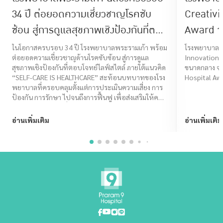
34 ปี ต่อยอดความเชี่ยวชาญโรคซับ
Creativi
ซ้อน สู่การดูแลสุขภาพเชิงป้องกันที่ตอบ
Award จ
โจทย์ไลฟ์สไตล์ ภายใต้แนวคิด “SELF-
Assuran
ในโอกาสครบรอบ 34 ปี โรงพยาบาลพระรามเก้า พร้อม
โรงพยาบาลพระ
ต่อยอดความเชี่ยวชาญด้านโรคซับซ้อน สู่การดูแล
Innovation 
CARE IS HEALTHCARE”
สุขภาพเชิงป้องกันที่ตอบโจทย์ไลฟ์สไตล์ ภายใต้แนวคิด
ขนาดกลาง จา
“SELF-CARE IS HEALTHCARE” สะท้อนบทบาทของโรง
Hospital Aw
พยาบาลที่ครอบคลุมตั้งแต่การประเมินความเสี่ยง การ
ป้องกัน การรักษา ไปจนถึงการฟื้นฟู เพื่อส่งเสริมให้คน
ไทยมีคุณภาพชีวิตที่ดีในทุกช่วงวัย
อ่านเพิ่มเติม
อ่านเพิ่มเติม