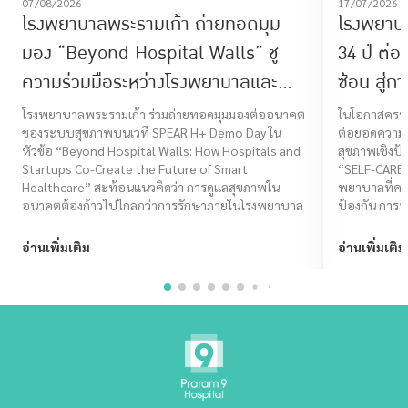
07/08/2026
17/07/2026
โรงพยาบาลพระรามเก้า ถ่ายทอดมุม
โรงพยาบ
มอง “Beyond Hospital Walls” ชู
34 ปี ต่
ความร่วมมือระหว่างโรงพยาบาลและ
ซ้อน สู่ก
Startup ร่วมสร้างอนาคต Smart
โจทย์ไลฟ
โรงพยาบาลพระรามเก้า ร่วมถ่ายทอดมุมมองต่ออนาคต
ในโอกาสครบร
ของระบบสุขภาพบนเวที SPEAR H+ Demo Day ใน
ต่อยอดความเช
Healthcare
CARE I
หัวข้อ “Beyond Hospital Walls: How Hospitals and
สุขภาพเชิงป้
Startups Co-Create the Future of Smart
“SELF-CARE
Healthcare” สะท้อนแนวคิดว่า การดูแลสุขภาพใน
พยาบาลที่ครอ
อนาคตต้องก้าวไปไกลกว่าการรักษาภายในโรงพยาบาล
ป้องกัน การรั
ไทยมีคุณภาพชี
อ่านเพิ่มเติม
อ่านเพิ่มเติม