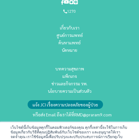
1270
เกี่ยวกับเรา
ศูนย์การแพทย์
ค้นหาแพทย์
นัดหมาย
บทความสุขภาพ
แพ็กเกจ
ข่าวและกิจกรรม รพ.
นโยบายความเป็นส่วนตัว
แจ้ง JCI เรื่องความปลอดภัยของผู้ป่วย
หรือส่ง Email ถึงเราได้ที่
RMD@praram9.com
เว็บไซต์นี้เก็บข้อมูลคุกกี้ในคอมพิวเตอร์ของคุณ คุกกี้เหล่านี้จะใช้ในการเก็บ
นักลงทุนสัมพันธ์
ข้อมูลเกี่ยวกับวิธีที่คุณปฏิสัมพันธ์กับเว็บไซต์ของเรา และอนุญาตให้เรา
จดจำคุณ เราใช้ข้อมูลนี้เพื่อปรับปรุงและปรับประสบการณ์การเรียกดูเว็บ