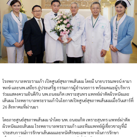
โรงพยาบาลพระรามเก้า เปิดศูนย์สุขภาพเส้นผม โดยมี นายบรรณพจน์ ดามา
พงษ์ และนพ.เสถียร ภู่ประเสริฐ กรรมการผู้อำนวยการ พร้อมคณะผู้บริหาร
ร่วมแสดงความยินดีกับ นพ.ถนอมกิต เพราะสุนทร แพทย์ผ่าตัดผิวหนังและ
เส้นผม โรงพยาบาลพระรามเก้าในโอกาสเปิดศูนย์สุขภาพเส้นผมเมื่อวันเสาร์ที่
26 สิงหาคมที่ผ่านมา
โดยภายศูนย์สุขภาพเส้นผม นำโดย นพ. ถนอมกิต เพราะสุนทร แพทย์ผ่าตัด
ผิวหนังและเส้นผม โรงพยาบาลพระรามเก้า และทีมแพทย์ผู้เชี่ยวชาญที่มี
ประสบการณ์การรักษาเส้นผมและหนังศีรษะเฉพาะทางในการรักษา