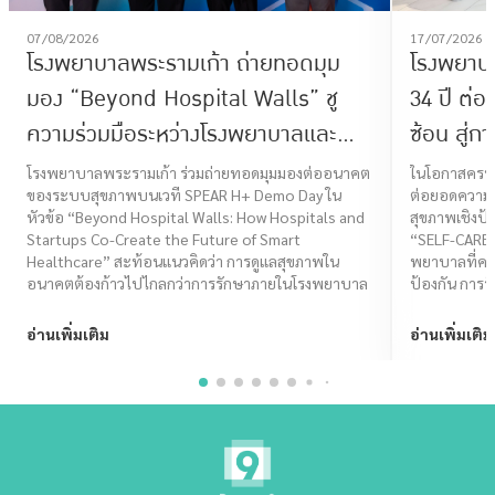
07/08/2026
17/07/2026
โรงพยาบาลพระรามเก้า ถ่ายทอดมุม
โรงพยาบ
มอง “Beyond Hospital Walls” ชู
34 ปี ต่
ความร่วมมือระหว่างโรงพยาบาลและ
ซ้อน สู่ก
Startup ร่วมสร้างอนาคต Smart
โจทย์ไลฟ
โรงพยาบาลพระรามเก้า ร่วมถ่ายทอดมุมมองต่ออนาคต
ในโอกาสครบร
ของระบบสุขภาพบนเวที SPEAR H+ Demo Day ใน
ต่อยอดความเช
Healthcare
CARE I
หัวข้อ “Beyond Hospital Walls: How Hospitals and
สุขภาพเชิงป้
Startups Co-Create the Future of Smart
“SELF-CARE
Healthcare” สะท้อนแนวคิดว่า การดูแลสุขภาพใน
พยาบาลที่ครอ
อนาคตต้องก้าวไปไกลกว่าการรักษาภายในโรงพยาบาล
ป้องกัน การรั
ไทยมีคุณภาพชี
อ่านเพิ่มเติม
อ่านเพิ่มเติม