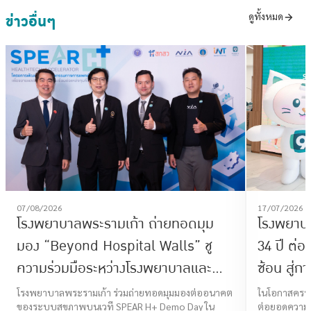
ข่าวอื่นๆ
ดูทั้งหมด
07/08/2026
17/07/2026
โรงพยาบาลพระรามเก้า ถ่ายทอดมุม
โรงพยาบ
มอง “Beyond Hospital Walls” ชู
34 ปี ต่
ความร่วมมือระหว่างโรงพยาบาลและ
ซ้อน สู่ก
Startup ร่วมสร้างอนาคต Smart
โจทย์ไลฟ
โรงพยาบาลพระรามเก้า ร่วมถ่ายทอดมุมมองต่ออนาคต
ในโอกาสครบร
ของระบบสุขภาพบนเวที SPEAR H+ Demo Day ใน
ต่อยอดความเช