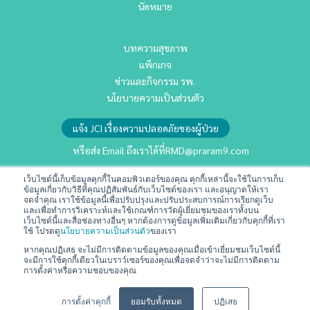
นัดหมาย
บทความสุขภาพ
แพ็กเกจ
ข่าวและกิจกรรม รพ.
นโยบายความเป็นส่วนตัว
แจ้ง JCI เรื่องความปลอดภัยของผู้ป่วย
หรือส่ง Email ถึงเราได้ที่
RMD@praram9.com
เว็บไซต์นี้เก็บข้อมูลคุกกี้ในคอมพิวเตอร์ของคุณ คุกกี้เหล่านี้จะใช้ในการเก็บ
นักลงทุนสัมพันธ์
ข้อมูลเกี่ยวกับวิธีที่คุณปฏิสัมพันธ์กับเว็บไซต์ของเรา และอนุญาตให้เรา
จดจำคุณ เราใช้ข้อมูลนี้เพื่อปรับปรุงและปรับประสบการณ์การเรียกดูเว็บ
การพัฒนาอย่างยั่งยืน
และเพื่อทำการวิเคราะห์และใช้เกณฑ์การวัดผู้เยี่ยมชมของเราทั้งบน
เว็บไซต์นี้และสื่อช่องทางอื่นๆ หากต้องการดูข้อมูลเพิ่มเติมเกี่ยวกับคุกกี้ที่เรา
ร่วมงานกับเรา
ใช้ โปรดดู
นโยบายความเป็นส่วนตัว
ของเรา
ติดต่อเรา
หากคุณปฏิเสธ จะไม่มีการติดตามข้อมูลของคุณเมื่อเข้าเยี่ยมชมเว็บไซต์นี้
จะมีการใช้คุกกี้เดียวในเบราว์เซอร์ของคุณเพื่อจดจำว่าจะไม่มีการติดตาม
ข้อกำหนดและเงื่อนไข
การตั้งค่าหรือความชอบของคุณ
💬
สอบถามข้อมูลหรือบริการได้เลยครับ
การตั้งค่าคุกกี้
ยอมรับทั้งหมด
ปฏิเสธ
Copyright © 2024 All Rights Reserved | Praram 9 Hospital