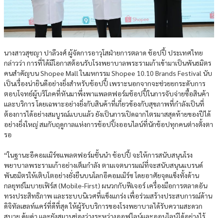
นางสาวสุชญา ปาลีวงศ์ ผู้จัดการอาวุโสฝ่ายการตลาด ช้อปปี้ ประเทศไทย
กล่าวว่า การที่ได้มีโอกาสต้อนรับโรงพยาบาลพระรามเก้าเข้ามาเป็นพันธมิตร
คนสำคัญบน Shopee Mall ในมหกรรม Shopee 10.10 Brands Festival นับ
เป็นเรื่องน่ายินดีอย่างยิ่งสำหรับช้อปปี้ เพราะนอกจากจะช่วยยกระดับการ
ตอบโจทย์ผู้บริโภคที่หันมาพึ่งพาแพลตฟอร์มช้อปปี้ในการจับจ่ายซื้อสินค้า
และบริการ โดยเฉพาะอย่างยิ่งกับสินค้าที่เกี่ยวข้องกับสุขภาพที่กำลังเป็นที่
ต้องการได้อย่างสมบูรณ์แบบแล้ว ยังเป็นการเปิดฉากไตรมาสสุดท้ายของปีได้
อย่างยิ่งใหญ่ สมกับฤดูกาลแห่งการช้อปปิ้งออนไลน์ที่นักช้อปทุกคนต่างตั้งตา
รอ
“ในฐานะอีคอมเมิร์ซแพลตฟอร์มชั้นนำ ช้อปปี้ จะให้การสนับสนุนโรง
พยาบาลพระรามเก้าอย่างเต็มกำลัง ตามเจตนารมณ์ที่จะสนับสนุนแบรนด์
พันธมิตรให้เติบโตอย่างยั่งยืนบนโลกอีคอมเมิร์ซ โดยอาศัยจุดแข็งทั้งด้าน
กลยุทธ์โมบายเฟิร์ส (Mobile-First) ผนวกกับฟีเจอร์ เครื่องมือการตลาดอัน
ทรงประสิทธิภาพ และระบบนิเวศที่แข็งแกร่ง เพื่อร่วมสร้างประสบการณ์ด้าน
ดิจิทัลเฮลท์แคร์ที่ดีที่สุด ให้ผู้รับบริการของโรงพยาบาลได้รับความสะดวก
สบาย คุ้มค่า และยังสมานช่องว่างระหว่างออฟไลน์และออนไลน์ได้อย่างไร้