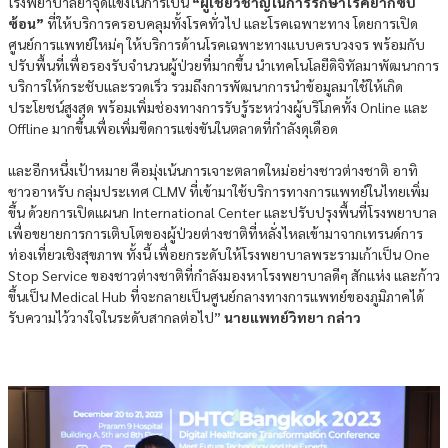
โรงพยาบาลย้ำจุดแข็งในการเป็น
“ผู้เชี่ยวชาญในการรักษาโรคยากซับ
ซ้อน”
ที่ให้บริการครอบคลุมทั้งโรคทั่วไป และโรคเฉพาะทาง โดยการเปิด
ศูนย์การแพทย์ใหม่ๆ ให้บริการด้านโรคเฉพาะทางแบบครบวงจร พร้อมกับ
ปรับพื้นที่เพื่อรองรับจำนวนผู้ป่วยที่มากขึ้น นำเทคโนโลยีดิจิทัลมาพัฒนาการ
บริการให้กระชับและรวดเร็ว รวมถึงการพัฒนาการนำข้อมูลมาใช้ให้เกิด
ประโยชน์สูงสุด พร้อมเพิ่มช่องทางการรับรู้ระหว่างผู้บริโภคทั้ง Online และ
Offline มากขึ้นเพื่อเพิ่มขีดการแข่งขันในตลาดที่กำลังดุเดือด
และอีกหนึ่งเป้าหมาย คือมุ่งเน้นการเจาะตลาดใหม่อย่างชาวต่างชาติ อาทิ
ชาวอาหรับ กลุ่มประเทศ CLMV ที่เข้ามาใช้บริการทางการแพทย์ในไทยเพิ่ม
ขึ้น ด้วยการเปิดแผนก International Center และปรับปรุงพื้นที่โรงพยาบาล
เพื่อขยายการการเติบโตของผู้ป่วยต่างชาติที่หลั่งไหลเข้ามาจากเทรนด์การ
ท่องเที่ยวเชิงสุขภาพ ทั้งนี้ เพื่อยกระดับให้โรงพยาบาลพระรามเก้าเป็น One
Stop Service ของชาวต่างชาติที่กำลังมองหาโรงพยาบาลดีๆ สักแห่ง และก้าว
ขึ้นเป็น Medical Hub ที่จะกลายเป็นศูนย์กลางทางการแพทย์ของภูมิภาคได้
รับความไว้วางใจในระดับสากลต่อไป”
นายแพทย์วิทยา กล่าว