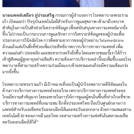
นายแพทย์เสถียร ภู่ประเสริฐ
กรรมการผู้อำนวยการ โรงพยาบาลพระราม
เก้า เปิดเผยว่า ปัจจุบันเทคโนโลยีสำหรับการดูแลสุขภาพ เข้ามามีบทบาท
สำคัญในการเป็นตัวช่วยวิเคราะห์ข้อมูล เพื่อสนับสนุนทางการแพทย์มากยิ่ง
ขึ้น ไม่ว่าจะเป็น กระบวนการดูแลรักษา การวิเคราะห์ข้อมูลของผู้ป่วยเพื่อ
ประกอบการวินิจฉัยโรค การติดตามอาการของผู้ป่วยผ่าน Telemedicine
ล้วนแล้วแต่เป็นสิ่งที่ช่วยเพิ่มประสิทธิภาพการบริการทางการแพทย์ เพิ่ม
ความแม่นยำ ปลอดภัย และสะดวกรวดเร็วยิ่งขึ้น โดยเฉพาะขณะนี้เราได้ก้าว
เข้าสู่สังคมผู้สูงอายุอย่างเต็มตัว ความต้องการบริการเหล่านี้จะเพิ่มขึ้น และโรง
พยาบาลที่สามารถสร้างความร่วมมือแบบข้ามพรมแดนก็จะมีความแข็งแกร่ง
มากยิ่งขึ้น
โรงพยาบาลพระรามเก้า มีเป้าหมายที่จะเป็นผู้นำโรงพยาบาลดิจิทัลและใน
ด้านการบริการทางการแพทย์ระยะไกล เพราะบริการทางการแพทย์ระยะ
ไกลมีความสำคัญมาก โดยเฉพาะในการให้การดูแลผู้คนในพื้นที่ห่างไกลที่ขาด
บริการทางการแพทย์ที่เหมาะสม อีกทั้งประเทศไทย ถือเป็นศูนย์กลางการ
แพทย์สำหรับเอเชียตะวันออกเฉียงใต้และตะวันออกกลาง ด้วยการผสมผสาน
เทคโนโลยี AI ของเกาหลี และไทย จะสามารถสร้างการแข่งขันในตลาดเอเชีย
ตะวันออกเฉียงใต้ได้”