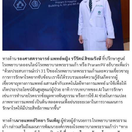
ทางด้าน
รองศาสตราจารย์ แพทย์หญิง รวีรัตน์ สิชฌรังษี
ที่ปรึกษาศูนย์
โรงพยาบาลออนไลน์ โรงพยาบาลพระรามเก้า หรือ Praram9V อธิบายเพิ่มว่า
“ด้วยประสบการณ์กว่า 31 ปีของโรงพยาบาลพระรามเก้าและความเชี่ยวชาญ
การการรักษาโรคยากซับซ้อน เราจึงได้รวบรวมองค์ความรู้อันเกิดจากผู้
เชี่ยวชาญทางการแพทย์ ผสานเข้ากับเทคโนโลยีทางการแพทย์ มาใช้เพื่อให้
เกิดประประโยชน์อันสูงสุดแก่ผู้ป่วย อาทิ การบทบาทของ AI ในการรักษา
เช่น การทำนายโรคจากข้อมูลทางพันธุกรรม หรือการใช้ AI ช่วยในการแปลง
ภาพทางการแพทย์ เป็นต้น ตลอดจนเพื่อย่นระยะเวลาในการวางแผนการ
รักษาโรคให้มีประสิทธิภาพมากขึ้น”
ทางด้าน
นายแพทย์วิทยา วันเพ็ญ
ผู้ช่วยผู้อำนวยการ โรงพยาบาลพระราม
เก้า กล่าวเสริมถึงแผนการพัฒนาองค์กรของโรงพยาบาลพระรามเก้าว่า “ทาง