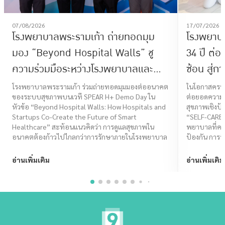
07/08/2026
17/07/2026
โรงพยาบาลพระรามเก้า ถ่ายทอดมุม
โรงพยาบ
มอง “Beyond Hospital Walls” ชู
34 ปี ต่
ความร่วมมือระหว่างโรงพยาบาลและ
ซ้อน สู่ก
Startup ร่วมสร้างอนาคต Smart
โจทย์ไลฟ
โรงพยาบาลพระรามเก้า ร่วมถ่ายทอดมุมมองต่ออนาคต
ในโอกาสครบร
ของระบบสุขภาพบนเวที SPEAR H+ Demo Day ใน
ต่อยอดความเช
Healthcare
CARE I
หัวข้อ “Beyond Hospital Walls: How Hospitals and
สุขภาพเชิงป้
Startups Co-Create the Future of Smart
“SELF-CARE
Healthcare” สะท้อนแนวคิดว่า การดูแลสุขภาพใน
พยาบาลที่ครอ
อนาคตต้องก้าวไปไกลกว่าการรักษาภายในโรงพยาบาล
ป้องกัน การรั
ไทยมีคุณภาพชี
อ่านเพิ่มเติม
อ่านเพิ่มเติม