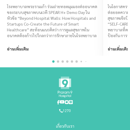
Startup ร่วมสร้างอนาคต Smart
โจทย์ไลฟ
โรงพยาบาลพระรามเก้า ร่วมถ่ายทอดมุมมองต่ออนาคต
ในโอกาสครบร
ของระบบสุขภาพบนเวที SPEAR H+ Demo Day ใน
ต่อยอดความเช
Healthcare
CARE I
หัวข้อ “Beyond Hospital Walls: How Hospitals and
สุขภาพเชิงป้
Startups Co-Create the Future of Smart
“SELF-CARE
Healthcare” สะท้อนแนวคิดว่า การดูแลสุขภาพใน
พยาบาลที่ครอ
อนาคตต้องก้าวไปไกลกว่าการรักษาภายในโรงพยาบาล
ป้องกัน การรั
ไทยมีคุณภาพชี
อ่านเพิ่มเติม
อ่านเพิ่มเติม
1270
เกี่ยวกับเรา