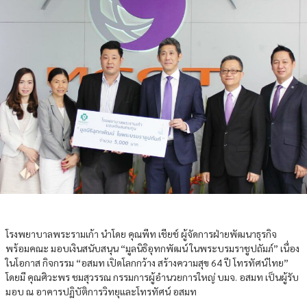
โรงพยาบาลพระรามเก้า นำโดย คุณพีท เชียช์ ผู้จัดการฝ่ายพัฒนาธุรกิจ
พร้อมคณะ มอบเงินสนับสนุน “มูลนิธิอุทกพัฒน์ ในพระบรมราชูปถัมภ์” เนื่อง
ในโอกาส กิจกรรม “อสมท เปิดโลกกว้าง สร้างความสุข 64 ปี โทรทัศน์ไทย”
โดยมี คุณศิวะพร ชมสุวรรณ กรรมการผู้อำนวยการใหญ่ บมจ. อสมท เป็นผู้รับ
มอบ ณ อาคารปฏิบัติการวิทยุและโทรทัศน์ อสมท