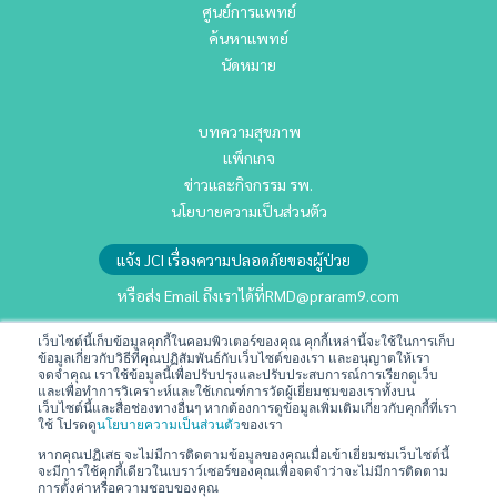
ศูนย์การแพทย์
ค้นหาแพทย์
นัดหมาย
บทความสุขภาพ
แพ็กเกจ
ข่าวและกิจกรรม รพ.
นโยบายความเป็นส่วนตัว
แจ้ง JCI เรื่องความปลอดภัยของผู้ป่วย
หรือส่ง Email ถึงเราได้ที่
RMD@praram9.com
เว็บไซต์นี้เก็บข้อมูลคุกกี้ในคอมพิวเตอร์ของคุณ คุกกี้เหล่านี้จะใช้ในการเก็บ
ข้อมูลเกี่ยวกับวิธีที่คุณปฏิสัมพันธ์กับเว็บไซต์ของเรา และอนุญาตให้เรา
นักลงทุนสัมพันธ์
จดจำคุณ เราใช้ข้อมูลนี้เพื่อปรับปรุงและปรับประสบการณ์การเรียกดูเว็บ
การพัฒนาอย่างยั่งยืน
และเพื่อทำการวิเคราะห์และใช้เกณฑ์การวัดผู้เยี่ยมชมของเราทั้งบน
เว็บไซต์นี้และสื่อช่องทางอื่นๆ หากต้องการดูข้อมูลเพิ่มเติมเกี่ยวกับคุกกี้ที่เรา
ร่วมงานกับเรา
ใช้ โปรดดู
นโยบายความเป็นส่วนตัว
ของเรา
ติดต่อเรา
หากคุณปฏิเสธ จะไม่มีการติดตามข้อมูลของคุณเมื่อเข้าเยี่ยมชมเว็บไซต์นี้
จะมีการใช้คุกกี้เดียวในเบราว์เซอร์ของคุณเพื่อจดจำว่าจะไม่มีการติดตาม
ข้อกำหนดและเงื่อนไข
การตั้งค่าหรือความชอบของคุณ