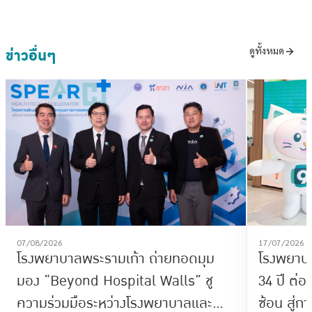
ข่าวอื่นๆ
ดูทั้งหมด
07/08/2026
17/07/2026
โรงพยาบาลพระรามเก้า ถ่ายทอดมุม
โรงพยาบ
มอง “Beyond Hospital Walls” ชู
34 ปี ต่
ความร่วมมือระหว่างโรงพยาบาลและ
ซ้อน สู่ก