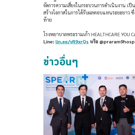
จัดการความเสี่ยงในกระบวนการดำเนินงาน เป็นไ
สร้างโอกาสในการได้รับผลตอบแทนระยะยาว ซึ่งทำ
ท้าย
โรงพยาบาลพระรามเก้า HEALTHCARE YOU CAN
Line:
lin.ee/vR9xrQs
หรือ @praram9hospi
ข่าวอื่นๆ