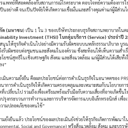
รแพทย์ที่สอดคล้องกับสถานการณ์โรคระบาด ตอบโจทย์ความต้องการในยุค
นอย่างดี จนเป็นปัจจัยให้เกิดความเชื่อมั่นและสร้างคุณค่าแก่ผู้มีส่วน
กัด (มหาชน
) เป็น 1 ใน 3 ของบริษัทประกอบธุรกิจสถานพยาบาลในตลา
inability Investment (THSI) ในกลุ่มบริการ (Service) ประจำปี 
สนุนให้ธุรกิจดำเนินไปอย่างมีความรับผิดชอบบนหลักธรรมาภิบาล บู
งรับผิดชอบต่อชุมชนและสังคมในองค์รวม ซึ่งสะท้อนให้เห็นความสำเร็จ
์สุทธิในเชิงเศรษฐกิจ สังคม และสิ่งแวดล้อม แก่ผู้มีส่วนได้เสียทั้งใ
ดลง”
เมินความยั่งยืน คือผลประโยชน์ต่อการดำเนินธุรกิจในอนาคตของ PR
นาการดำเนินธุรกิจให้เกิดความครอบคลุมและเหมาะสมกับนโยบายการปฏิ
่เปลี่ยนไป รวมถึงเพื่อเตรียมพร้อมรับมือกับความเสี่ยงที่อาจเกิดขึ้
รุงกระบวนการทำงานและการบริหารจัดการแบบอิเล็กทรอนิกส์ เพื่อ
อความปลอดภัยของคนไข้”
่งยืนแล้ว ประโยชน์ของผลประเมินยังช่วยให้ธุรกิจเกิดการพัฒนาในหัวข้
onmental, Social and Governance) หรือสิ่งแวดล้อม สังคม และบรรษั