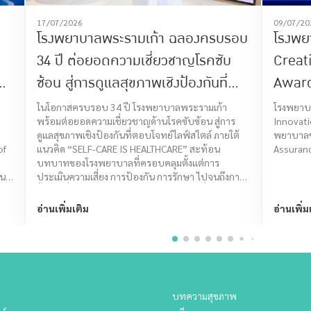
17/07/2026
09/07/20
โรงพยาบาลพระรามเก้า ฉลองครบรอบ
โรงพย
34 ปี ต่อยอดความเชี่ยวชาญโรคซับ
Creat
ซ้อน สู่การดูแลสุขภาพเชิงป้องกันที่
Award
ตอบโจทย์ไลฟ์สไตล์ ภายใต้แนวคิด
Assur
ในโอกาสครบรอบ 34 ปี โรงพยาบาลพระรามเก้า
โรงพยาบา
พร้อมต่อยอดความเชี่ยวชาญด้านโรคซับซ้อน สู่การ
Innovati
“SELF-CARE IS HEALTHCARE”
ดูแลสุขภาพเชิงป้องกันที่ตอบโจทย์ไลฟ์สไตล์ ภายใต้
พยาบาลข
of
แนวคิด “SELF-CARE IS HEALTHCARE” สะท้อน
Assuran
บทบาทของโรงพยาบาลที่ครอบคลุมตั้งแต่การ
ใน
ประเมินความเสี่ยง การป้องกัน การรักษา ไปจนถึงการ
ฟื้นฟู เพื่อส่งเสริมให้คนไทยมีคุณภาพชีวิตที่ดีในทุกช่วง
วัย
อ่านเพิ่มเติม
อ่านเพิ่ม
บทความสุขภาพ