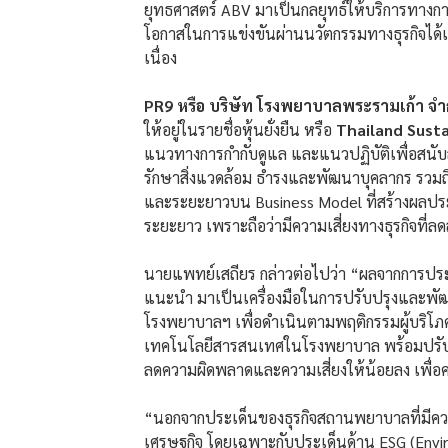
ยุทธศาสตร์ ABV มาเป็นกลยุทธ์ให้บริการทางกา
โอกาสในการแข่งขันผ่านนวัตกรรมทางธุรกิจได้เป็
เนื่อง
PR9 หรือ บริษัท โรงพยาบาลพระรามเก้า จำ
ให้อยู่ในรายชื่อหุ้นยั่งยืน หรือ
Thailand Susta
แนวทางการกำกับดูแล และแนวปฏิบัติเพื่อสนับ
รักษาสิ่งแวดล้อม ธำรงและพัฒนาบุคลากร รวมถึ
และระยะยาวบน Business Model ที่สร้างผลประโยชน
ระยะยาว เพราะถือว่ามีความเสี่ยงทางธุรกิจที่ล
นายแพทย์เสถียร กล่าวต่อไปว่า “ผลจากการประ
แนะนำ มาเป็นเครื่องมือในการปรับปรุงและพัฒ
โรงพยาบาลฯ เพื่อดำเนินตามพฤติกรรมผู้บริโภคที
เทคโนโลยีสารสนเทศในโรงพยาบาล พร้อมปรับป
ลดความผิดพลาดและความเสี่ยงให้น้อยลง เพื่
“นอกจากประเด็นของธุรกิจสถานพยาบาลที่มีความยั
เศรษฐกิจ โดยเฉพาะกับประเด็นด้าน ESG (Envir