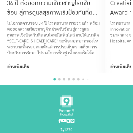
34 ปี ต่อยอดความเชี่ยวชาญโรคซับ
Creativi
ซ้อน สู่การดูแลสุขภาพเชิงป้องกันที่ตอบ
Award จ
โจทย์ไลฟ์สไตล์ ภายใต้แนวคิด “SELF-
Assuran
ในโอกาสครบรอบ 34 ปี โรงพยาบาลพระรามเก้า พร้อม
โรงพยาบาลพระ
ต่อยอดความเชี่ยวชาญด้านโรคซับซ้อน สู่การดูแล
Innovation 
CARE IS HEALTHCARE”
สุขภาพเชิงป้องกันที่ตอบโจทย์ไลฟ์สไตล์ ภายใต้แนวคิด
ขนาดกลาง จา
“SELF-CARE IS HEALTHCARE” สะท้อนบทบาทของโรง
Hospital Aw
พยาบาลที่ครอบคลุมตั้งแต่การประเมินความเสี่ยง การ
ป้องกัน การรักษา ไปจนถึงการฟื้นฟู เพื่อส่งเสริมให้คน
ไทยมีคุณภาพชีวิตที่ดีในทุกช่วงวัย
อ่านเพิ่มเติม
อ่านเพิ่มเติม
1270