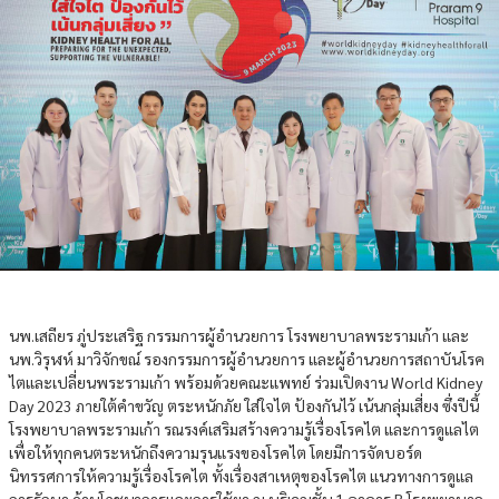
นพ.เสถียร ภู่ประเสริฐ กรรมการผู้อำนวยการ โรงพยาบาลพระรามเก้า และ
นพ.วิรุฬห์ มาวิจักขณ์ รองกรรมการผู้อำนวยการ และผู้อำนวยการสถาบันโรค
ไตและเปลี่ยนพระรามเก้า พร้อมด้วยคณะแพทย์ ร่วมเปิดงาน World Kidney
Day 2023 ภายใต้คำขวัญ ตระหนักภัย ใส่ใจไต ป้องกันไว้ เน้นกลุ่มเสี่ยง ซึ่งปีนี้
โรงพยาบาลพระรามเก้า รณรงค์เสริมสร้างความรู้เรื่องโรคไต และการดูแลไต
เพื่อให้ทุกคนตระหนักถึงความรุนแรงของโรคไต โดยมีการจัดบอร์ด
นิทรรศการให้ความรู้เรื่องโรคไต ทั้งเรื่องสาเหตุของโรคไต แนวทางการดูแล
การรักษา ด้านโภชนาการและการใช้ยา ณ บริเวณชั้น 1 อาคาร B โรงพยาบาล