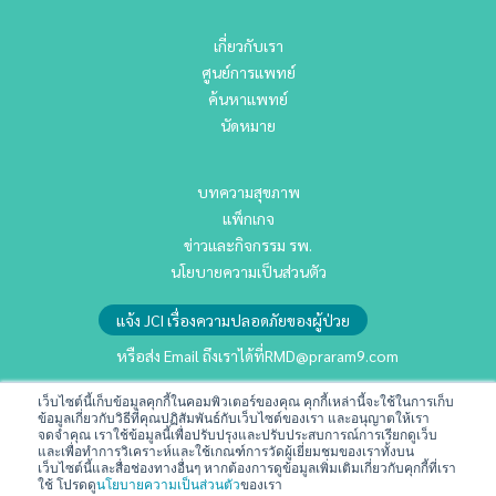
เกี่ยวกับเรา
ศูนย์การแพทย์
ค้นหาแพทย์
นัดหมาย
บทความสุขภาพ
แพ็กเกจ
ข่าวและกิจกรรม รพ.
นโยบายความเป็นส่วนตัว
แจ้ง JCI เรื่องความปลอดภัยของผู้ป่วย
หรือส่ง Email ถึงเราได้ที่
RMD@praram9.com
เว็บไซต์นี้เก็บข้อมูลคุกกี้ในคอมพิวเตอร์ของคุณ คุกกี้เหล่านี้จะใช้ในการเก็บ
นักลงทุนสัมพันธ์
ข้อมูลเกี่ยวกับวิธีที่คุณปฏิสัมพันธ์กับเว็บไซต์ของเรา และอนุญาตให้เรา
จดจำคุณ เราใช้ข้อมูลนี้เพื่อปรับปรุงและปรับประสบการณ์การเรียกดูเว็บ
การพัฒนาอย่างยั่งยืน
และเพื่อทำการวิเคราะห์และใช้เกณฑ์การวัดผู้เยี่ยมชมของเราทั้งบน
เว็บไซต์นี้และสื่อช่องทางอื่นๆ หากต้องการดูข้อมูลเพิ่มเติมเกี่ยวกับคุกกี้ที่เรา
ร่วมงานกับเรา
ใช้ โปรดดู
นโยบายความเป็นส่วนตัว
ของเรา