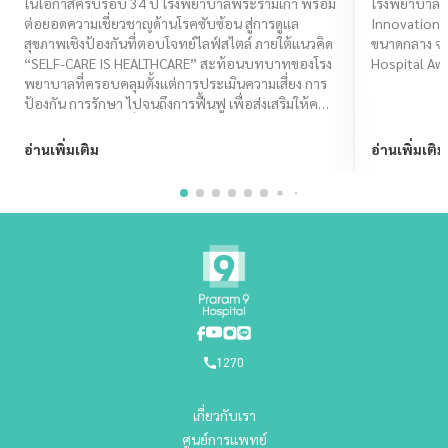
โจทย์ไลฟ์สไตล์ ภายใต้แนวคิด “SELF-
Assuran
ในโอกาสครบรอบ 34 ปี โรงพยาบาลพระรามเก้า พร้อม
โรงพยาบาลพระ
ต่อยอดความเชี่ยวชาญด้านโรคซับซ้อน สู่การดูแล
Innovation 
CARE IS HEALTHCARE”
สุขภาพเชิงป้องกันที่ตอบโจทย์ไลฟ์สไตล์ ภายใต้แนวคิด
ขนาดกลาง จา
“SELF-CARE IS HEALTHCARE” สะท้อนบทบาทของโรง
Hospital Aw
พยาบาลที่ครอบคลุมตั้งแต่การประเมินความเสี่ยง การ
ป้องกัน การรักษา ไปจนถึงการฟื้นฟู เพื่อส่งเสริมให้คน
ไทยมีคุณภาพชีวิตที่ดีในทุกช่วงวัย
อ่านเพิ่มเติม
อ่านเพิ่มเติม
1270
เกี่ยวกับเรา
ศูนย์การแพทย์