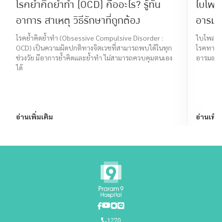
โรคย้ำคิดย้ำทำ (OCD) คืออะไร? รู้ทัน
ไบโพล
อาการ สาเหตุ วิธีรักษาที่ถูกต้อง
อารมณ์
โรคย้ำคิดย้ำทำ (Obsessive Compulsive Disorder :
ไบโพลาร์
OCD) เป็นความผิดปกติทางจิตเวชที่สามารถพบได้ในทุก
โรคทางจิ
ช่วงวัย มีอาการย้ำคิดและย้ำทำ ไม่สามารถควบคุมตนเอง
อารมณ์ เด
ได้
อ่านเพิ่มเติม
อ่านเพิ่ม
1270