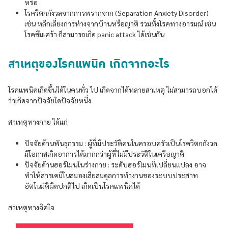
หรือ
โรควิตกกังวลจากการพรากจาก (Separation Anxiety Disorder)
เช่น หลีกเลี่ยงการห่างจากบ้านหรือญาติ รวมทั้งโรคทางอารมณ์ เช่น
โรคซึมเศร้า ก็สามารถเกิด panic attack ได้เช่นกัน
สาเหตุของโรคแพนิค เกิดจากอะไร
โรคแพนิคเกิดขึ้นได้ในคนทั่ว ไป เกิดจากได้หลายสาเหตุ ไม่สามารถบอกได้
ว่าเกิดจากปัจจัยใดปัจจัยหนึ่ง
สาเหตุทางกาย ได้แก่
ปัจจัยด้านพันธุกรรม : ผู้ที่มีประวัติคนในครอบครัวเป็นโรควิตกกังวล
มีโอกาสเกิดอาการได้มากกว่าผู้ที่ไม่มีประวัติในเครือญาติ
ปัจจัยด้านฮอร์โมนในร่างกาย : ระดับฮอร์โมนที่เปลี่ยนแปลง อาจ
ทำให้สารเคมีในสมองเสียสมดุลการทำงานของระบบประสาท
อัตโนมัติผิดปกติไป เกิดเป็นโรคแพนิคได้
สาเหตุทางจิตใจ