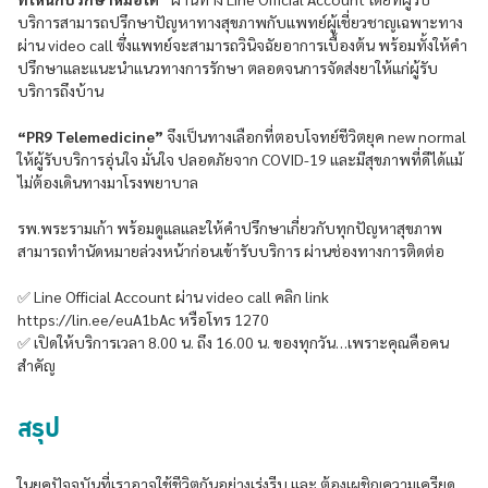
บริการสามารถปรึกษาปัญหาทางสุขภาพกับแพทย์ผู้เชี่ยวชาญเฉพาะทาง
ผ่าน video call ซึ่งแพทย์จะสามารถวินิจฉัยอาการเบื้องต้น พร้อมทั้งให้คำ
ปรึกษาและแนะนำแนวทางการรักษา ตลอดจนการจัดส่งยาให้แก่ผู้รับ
บริการถึงบ้าน
“PR9 Telemedicine”
จึงเป็นทางเลือกที่ตอบโจทย์ชีวิตยุค new normal
ให้ผู้รับบริการอุ่นใจ มั่นใจ ปลอดภัยจาก COVID-19 และมีสุขภาพที่ดีได้แม้
ไม่ต้องเดินทางมาโรงพยาบาล
รพ.พระรามเก้า พร้อมดูแลและให้คำปรึกษาเกี่ยวกับทุกปัญหาสุขภาพ
สามารถทำนัดหมายล่วงหน้าก่อนเข้ารับบริการ ผ่านช่องทางการติดต่อ
✅ Line Official Account ผ่าน video call คลิก link
https://lin.ee/euA1bAc หรือโทร 1270
✅ เปิดให้บริการเวลา 8.00 น. ถึง 16.00 น. ของทุกวัน…เพราะคุณคือคน
สำคัญ
สรุป
ในยุคปัจจุบันที่เราอาจใช้ชีวิตกันอย่างเร่งรีบ และ ต้องเผชิญความเครียด