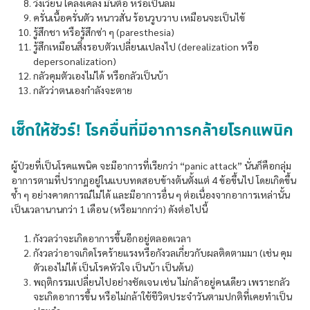
วิงเวียน โคลงเคลง มึนตื้อ หรือเป็นลม
ครั่นเนื้อครั่นตัว หนาวสั่น ร้อนวูบวาบ เหมือนจะเป็นไข้
รู้สึกชา หรือรู้สึกซ่า ๆ (paresthesia)
รู้สึกเหมือนสิ่งรอบตัวเปลี่ยนแปลงไป (derealization หรือ
depersonalization)
กลัวคุมตัวเองไม่ได้ หรือกลัวเป็นบ้า
กลัวว่าตนเองกำลังจะตาย
เช็กให้ชัวร์! โรคอื่นที่มีอาการคล้ายโรคแพนิค
ผู้ป่วยที่เป็นโรคแพนิค จะมีอาการที่เรียกว่า “panic attack” นั่นก็คือกลุ่ม
อาการตามที่ปรากฎอยู่ในแบบทดสอบข้างต้นตั้งแต่ 4 ข้อขึ้นไป โดยเกิดขึ้น
ซ้ำ ๆ อย่างคาดการณ์ไม่ได้ และมีอาการอื่น ๆ ต่อเนื่องจากอาการเหล่านั้น
เป็นเวลานานกว่า 1 เดือน (หรือมากกว่า) ดังต่อไปนี้
กังวลว่าจะเกิดอาการขึ้นอีกอยู่ตลอดเวลา
กังวลว่าอาจเกิดโรคร้ายแรงหรือกังวลเกี่ยวกับผลติดตามมา (เช่น คุม
ตัวเองไม่ได้ เป็นโรคหัวใจ เป็นบ้า เป็นต้น)
พฤติกรรมเปลี่ยนไปอย่างชัดเจน เช่น ไม่กล้าอยู่คนเดียว เพราะกลัว
จะเกิดอาการขึ้น หรือไม่กล้าใช้ชีวิตประจำวันตามปกติที่เคยทำเป็น