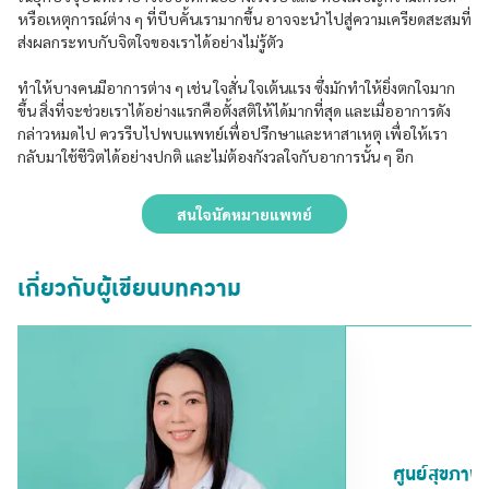
หรือเหตุการณ์ต่าง ๆ ที่บีบคั้นเรามากขึ้น อาจจะนำไปสู่ความเครียดสะสมที่
ส่งผลกระทบกับจิตใจของเราได้อย่างไม่รู้ตัว
ทำให้บางคนมีอาการต่าง ๆ เช่น ใจสั่น ใจเต้นแรง ซึ่งมักทำให้ยิ่งตกใจมาก
ขึ้น สิ่งที่จะช่วยเราได้อย่างแรกคือตั้งสติให้ได้มากที่สุด และเมื่ออาการดัง
กล่าวหมดไป ควรรีบไปพบแพทย์เพื่อปรึกษาและหาสาเหตุ เพื่อให้เรา
กลับมาใช้ชีวิตได้อย่างปกติ และไม่ต้องกังวลใจกับอาการนั้น ๆ อีก
สนใจนัดหมายแพทย์
เกี่ยวกับผู้เขียนบทความ
ศูนย์สุขภาพ