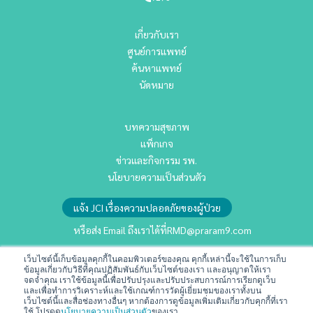
เกี่ยวกับเรา
ศูนย์การแพทย์
ค้นหาแพทย์
นัดหมาย
บทความสุขภาพ
แพ็กเกจ
ข่าวและกิจกรรม รพ.
นโยบายความเป็นส่วนตัว
แจ้ง JCI เรื่องความปลอดภัยของผู้ป่วย
หรือส่ง Email ถึงเราได้ที่
RMD@praram9.com
เว็บไซต์นี้เก็บข้อมูลคุกกี้ในคอมพิวเตอร์ของคุณ คุกกี้เหล่านี้จะใช้ในการเก็บ
นักลงทุนสัมพันธ์
ข้อมูลเกี่ยวกับวิธีที่คุณปฏิสัมพันธ์กับเว็บไซต์ของเรา และอนุญาตให้เรา
จดจำคุณ เราใช้ข้อมูลนี้เพื่อปรับปรุงและปรับประสบการณ์การเรียกดูเว็บ
การพัฒนาอย่างยั่งยืน
และเพื่อทำการวิเคราะห์และใช้เกณฑ์การวัดผู้เยี่ยมชมของเราทั้งบน
เว็บไซต์นี้และสื่อช่องทางอื่นๆ หากต้องการดูข้อมูลเพิ่มเติมเกี่ยวกับคุกกี้ที่เรา
ร่วมงานกับเรา
ใช้ โปรดดู
นโยบายความเป็นส่วนตัว
ของเรา