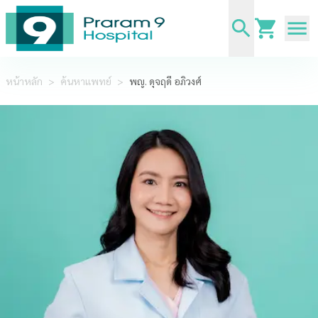
หน้าหลัก
>
ค้นหาแพทย์
>
พญ. ดุจฤดี อภิวงศ์