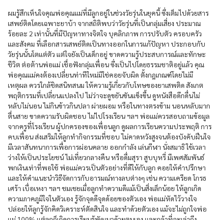
ผมรู้สึกเห็นใจคุณพ่อคุณแม่ที่มีลูกอยู่ในช่วงวัยรุ่นในยุคนี้ ซึ่งเต็มไปด้วยสาร
เสพย์ติดโดยเฉพาะยาบ้า จากสถิติพบว่าวัยรุ่นที่เป็นกลุ่มเสี่ยง ประมาณ
ร้อยละ 2 เท่านั้นที่มีปัญหาทางจิตใจ บุคลิกภาพ การปรับตัว ครอบครัว
และสังคม ที่เลือกสารเสพย์ติดเป็นทางออกในการแก้ปัญหา ประกอบกับ
วัยรุ่นนั้นโตแต่ตัว แต่ใจยังเป็นเด็กอยู่ ขาดความรู้ประสบการณ์และทักษะ
ชีวิต ต่อต้านพ่อแม่ เชื่อฟังกลุ่มเพื่อน ซึ่งเป็นไปโดยธรรมชาติอยู่แล้ว คุณ
พ่อคุณแม่คงต้องเปลี่ยนท่าทีใหม่มิใช่คอยจับผิด ตั้งกฎเกณฑ์โดยไม่มี
เหตุผล ควรใกล้ชิดสนิทสนม ให้ความรู้เกี่ยวกับโทษของยาเสพติด สังเกต
พฤติกรรมที่เปลี่ยนแปลงไป ไม่ว่าจะดูขยันขันแข็งขึ้น ดูหนังสือดึกดื่นไม่
หลับไม่นอน ไม่กินข้าวกินปลา ผ่ายผอม หรือในทางตรงข้าม นอนหลับมาก
ตื่นสาย ขาดความรับผิดชอบ ไม่ไปโรงเรียน ฯลฯ พ่อแม่ควรสอบถามข้อมูล
จากครูที่โรงเรียน ผู้ปกครองของเพื่อนลูก ดูผลการเรียนความประพฤติ การ
คบเพื่อน ส่งเสริมให้ลูกทำกิจกรรมที่ชอบ ไม่คาดหวังสูงจนต้องบังคับฝืนใจ
มีเวลาสันทนาการเพื่อการผ่อนคลาย ออกกำลัง เล่นกีฬา นั่งสมาธิ ใช้เวลา
ว่างให้เป็นประโยชน์ ไม่เที่ยวกลางคืน หรือดื่มสุรา สูบบุหรี่ มีเพศสัมพันธ์
พกเงินเท่าที่พอใช้ พ่อแม่ควรเป็นตัวอย่างที่ดีให้กับลูก คอยให้คำปรึกษา
และให้คำแนะนำวิธีจัดการกับอารมณ์ทางลบต่างๆ เช่น ความเครียด โกรธ
เศร้า เบื่อเหงา ฯลฯ ชมเชยเมื่อลูกทำความดีแม้เป็นสิ่งเล็กน้อย ให้ลูกเกิด
ความภาคภูมิใจในตัวเอง รู้จักจุดดีจุดด้อยของตัวเอง พ่อแม่หัดไว้วางใจ
ปล่อยให้ลูกรู้จักคิดวิเคราะห์ตัดสินใจ และทำด้วยตัวเอง แม้จะไม่ถูกใจพ่อ
แม่ 100% แต่ลูกก็เกิดการเรียนรู้พัฒนาด้วยตนเอง และกล้าที่จะเล่าถึง