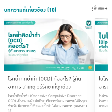
บทความที่เกี่ยวข้อง (10)
ดูทั้งหมด
โรคย้ำคิดย้ำทำ (OCD) คืออะไร? รู้ทัน
ไบโพล
อาการ สาเหตุ วิธีรักษาที่ถูกต้อง
อารมณ์
โรคย้ำคิดย้ำทำ (Obsessive Compulsive Disorder :
ไบโพลาร์
OCD) เป็นความผิดปกติทางจิตเวชที่สามารถพบได้ในทุก
โรคทางจิ
ช่วงวัย มีอาการย้ำคิดและย้ำทำ ไม่สามารถควบคุมตนเอง
อารมณ์ เด
ได้