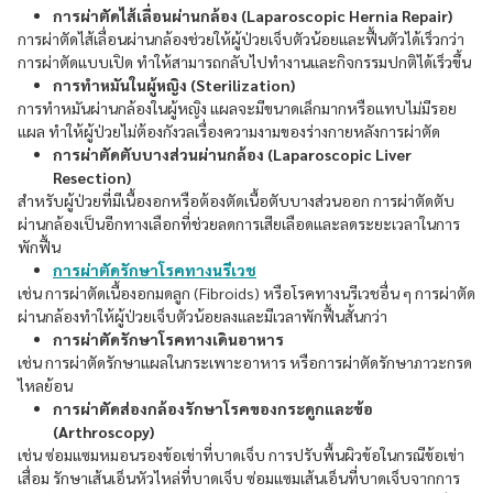
การผ่าตัดไส้เลื่อนผ่านกล้อง (Laparoscopic Hernia Repair)
การผ่าตัดไส้เลื่อนผ่านกล้องช่วยให้ผู้ป่วยเจ็บตัวน้อยและฟื้นตัวได้เร็วกว่า
การผ่าตัดแบบเปิด ทำให้สามารถกลับไปทำงานและกิจกรรมปกติได้เร็วขึ้น
การทำหมันในผู้หญิง (Sterilization)
การทำหมันผ่านกล้องในผู้หญิง แผลจะมีขนาดเล็กมากหรือแทบไม่มีรอย
แผล ทำให้ผู้ป่วยไม่ต้องกังวลเรื่องความงามของร่างกายหลังการผ่าตัด
การผ่าตัดตับบางส่วนผ่านกล้อง (Laparoscopic Liver
Resection)
สำหรับผู้ป่วยที่มีเนื้องอกหรือต้องตัดเนื้อตับบางส่วนออก การผ่าตัดตับ
ผ่านกล้องเป็นอีกทางเลือกที่ช่วยลดการเสียเลือดและลดระยะเวลาในการ
พักฟื้น
การผ่าตัดรักษาโรคทางนรีเวช
เช่น การผ่าตัดเนื้องอกมดลูก (Fibroids) หรือโรคทางนรีเวชอื่น ๆ การผ่าตัด
ผ่านกล้องทำให้ผู้ป่วยเจ็บตัวน้อยลงและมีเวลาพักฟื้นสั้นกว่า
การผ่าตัดรักษาโรคทางเดินอาหาร
เช่น การผ่าตัดรักษาแผลในกระเพาะอาหาร หรือการผ่าตัดรักษาภาวะกรด
ไหลย้อน
การผ่าตัดส่องกล้องรักษาโรคของกระดูกและข้อ
(Arthroscopy)
เช่น ซ่อมแซมหมอนรองข้อเข่าที่บาดเจ็บ การปรับพื้นผิวข้อในกรณีข้อเข่า
เสื่อม รักษาเส้นเอ็นหัวไหล่ที่บาดเจ็บ ซ่อมแซมเส้นเอ็นที่บาดเจ็บจากการ