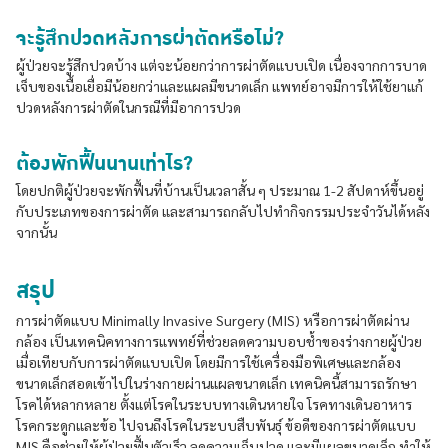
จะรู้สึกปวดหลังการผ่าตัดหรือไม่?
ผู้ป่วยจะรู้สึกปวดบ้าง แต่จะน้อยกว่าการผ่าตัดแบบเปิด เนื่องจากการบาด
เจ็บของเนื้อเยื่อมีน้อยกว่าและแผลมีขนาดเล็ก แพทย์อาจมีการให้ใช้ยาแก้
ปวดหลังการผ่าตัดในกรณีที่มีอาการปวด
ต้องพักฟื้นนานเท่าไร?
โดยปกติผู้ป่วยจะพักฟื้นที่บ้านเป็นเวลาสั้น ๆ ประมาณ 1-2 สัปดาห์ขึ้นอยู่
กับประเภทของการผ่าตัด และสามารถกลับไปทำกิจกรรมประจำวันได้หลัง
จากนั้น
สรุป
การผ่าตัดแบบ Minimally Invasive Surgery (MIS) หรือการผ่าตัดผ่าน
กล้อง เป็นเทคนิคทางการแพทย์ที่ช่วยลดความบอบช้ำของร่างกายผู้ป่วย
เมื่อเทียบกับการผ่าตัดแบบเปิด โดยมีการใช้เครื่องมือพิเศษและกล้อง
ขนาดเล็กสอดเข้าไปในร่างกายผ่านแผลขนาดเล็ก เทคนิคนี้สามารถรักษา
โรคได้หลากหลาย ตั้งแต่โรคในระบบทางเดินหายใจ โรคทางเดินอาหาร
โรคกระดูกและข้อ ไปจนถึงโรคในระบบสืบพันธุ์ ข้อดีของการผ่าตัดแบบ
MIS คือช่วยให้ผู้ป่วยฟื้นตัวเร็ว ลดความเจ็บปวด และมีแผลขนาดเล็ก ทำให้