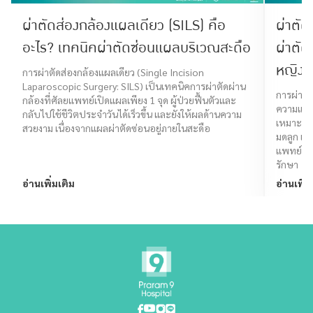
ผ่าตัดส่องกล้องแผลเดียว (SILS) คือ
ผ่าตัด
อะไร? เทคนิคผ่าตัดซ่อนแผลบริเวณสะดือ
ผ่าตัด
หญิง
การผ่าตัดส่องกล้องแผลเดียว (Single Incision
Laparoscopic Surgery: SILS) เป็นเทคนิคการผ่าตัดผ่าน
การผ่าตัด
กล้องที่ศัลยแพทย์เปิดแผลเพียง 1 จุด ผู้ป่วยฟื้นตัวและ
ความแม่น
กลับไปใช้ชีวิตประจำวันได้เร็วขึ้น และยังให้ผลด้านความ
เหมาะสำห
สวยงาม เนื่องจากแผลผ่าตัดซ่อนอยู่ภายในสะดือ
มดลูก เย
แพทย์จะ
รักษา
อ่านเพิ่มเติม
อ่านเพิ่ม