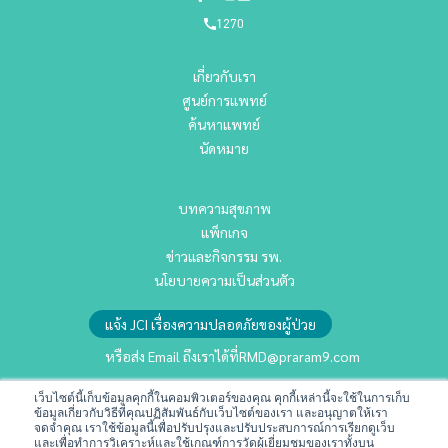
1270
เกี่ยวกับเรา
ศูนย์การแพทย์
ค้นหาแพทย์
นัดหมาย
บทความสุขภาพ
แพ็กเกจ
ข่าวและกิจกรรม รพ.
นโยบายความเป็นส่วนตัว
แจ้ง JCI เรื่องความปลอดภัยของผู้ป่วย
หรือส่ง Email ถึงเราได้ที่
RMD@praram9.com
เว็บไซต์นี้เก็บข้อมูลคุกกี้ในคอมพิวเตอร์ของคุณ คุกกี้เหล่านี้จะใช้ในการเก็บ
นักลงทุนสัมพันธ์
ข้อมูลเกี่ยวกับวิธีที่คุณปฏิสัมพันธ์กับเว็บไซต์ของเรา และอนุญาตให้เรา
จดจำคุณ เราใช้ข้อมูลนี้เพื่อปรับปรุงและปรับประสบการณ์การเรียกดูเว็บ
การพัฒนาอย่างยั่งยืน
และเพื่อทำการวิเคราะห์และใช้เกณฑ์การวัดผู้เยี่ยมชมของเราทั้งบน