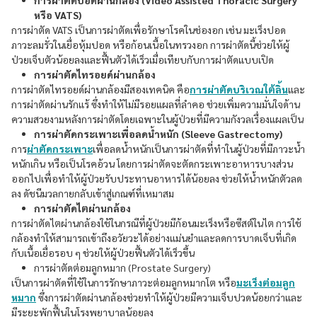
การผ่าตัดปอดผ่านกล้อง (Video Assisted Thoracic Surgery
หรือ VATS)
การผ่าตัด VATS เป็นการผ่าตัดเพื่อรักษาโรคในช่องอก เช่น มะเร็งปอด
ภาวะลมรั่วในเยื่อหุ้มปอด หรือก้อนเนื้อในทรวงอก การผ่าตัดนี้ช่วยให้ผู้
ป่วยเจ็บตัวน้อยลงและฟื้นตัวได้เร็วเมื่อเทียบกับการผ่าตัดแบบเปิด
การผ่าตัดไทรอยด์ผ่านกล้อง
การผ่าตัดไทรอยด์ผ่านกล้องมีสองเทคนิค คือ
การผ่าตัดบริเวณใต้ลิ้น
และ
การผ่าตัดผ่านรักแร้ ซึ่งทำให้ไม่มีรอยแผลที่ลำคอ ช่วยเพิ่มความมั่นใจด้าน
ความสวยงามหลังการผ่าตัดโดยเฉพาะในผู้ป่วยที่มีความกังวลเรื่องแผลเป็น
การผ่าตัดกระเพาะเพื่อลดน้ำหนัก (Sleeve Gastrectomy)
การ
ผ่าตัดกระเพาะ
เพื่อลดน้ำหนักเป็นการผ่าตัดที่ทำในผู้ป่วยที่มีภาวะน้ำ
หนักเกิน หรือเป็นโรคอ้วน โดยการผ่าตัดจะตัดกระเพาะอาหารบางส่วน
ออกไปเพื่อทำให้ผู้ป่วยรับประทานอาหารได้น้อยลง ช่วยให้น้ำหนักตัวลด
ลง ดัชนีมวลกายกลับเข้าสู่เกณฑ์ที่เหมาสม
การผ่าตัดไตผ่านกล้อง
การผ่าตัดไตผ่านกล้องใช้ในกรณีที่ผู้ป่วยมีก้อนมะเร็งหรือซีสต์ในไต การใช้
กล้องทำให้สามารถเข้าถึงอวัยวะได้อย่างแม่นยำและลดการบาดเจ็บที่เกิด
กับเนื้อเยื่อรอบ ๆ ช่วยให้ผู้ป่วยฟื้นตัวได้เร็วขึ้น
การผ่าตัดต่อมลูกหมาก (Prostate Surgery)
เป็นการผ่าตัดที่ใช้ในการรักษาภาวะต่อมลูกหมากโต หรือ
มะเร็งต่อมลูก
หมาก
ซึ่งการผ่าตัดผ่านกล้องช่วยทำให้ผู้ป่วยมีความเจ็บปวดน้อยกว่าและ
มีระยะพักฟื้นในโรงพยาบาลน้อยลง