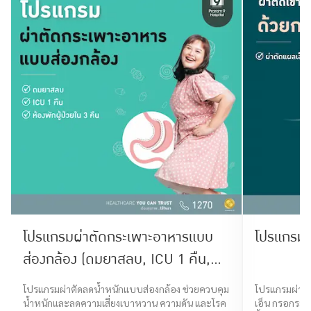
โปรแกรมผ่าตัดกระเพาะอาหารแบบ
โปรแกรมผ่
ส่องกล้อง (ดมยาสลบ, ICU 1 คืน,
Ward 3 คืน)
โปรแกรมผ่าตัดลดน้ำหนักแบบส่องกล้อง ช่วยควบคุม
โปรแกรมผ่าตัด
น้ำหนักและลดความเสี่ยงเบาหวาน ความดัน และโรค
เอ็น กรอกระด