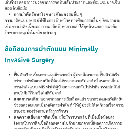
เล่นกีฬา ลดอาการปวดจากการกดทับเส้นประสาทและซ่อมแซมบาดเจ็บ
ของเอ็นข้อมือ
การผ่าตัดรักษาโรคทางศัลยกรรมอื่น ๆ
การผ่าตัดแบบ MIS ยังใช้ในการรักษาโรคทางศัลยกรรมอื่น ๆ อีกมากมาย
เช่น การผ่าตัดเนื้องอก การผ่าตัดรักษาภาวะลำไส้อุดตัน และการผ่าตัด
รักษาภาวะถุงน้ำในอวัยวะต่าง ๆ
ข้อดีของการผ่าตัดแบบ Minimally
Invasive Surgery
ฟื้นตัวเร็ว:
เนื่องจากแผลมีขนาดเล็ก ผู้ป่วยจึงสามารถฟื้นตัวได้เร็ว
กว่าการผ่าตัดแบบเปิดที่ต้องใช้เวลาหลายสัปดาห์หรือหลายเดือน
การผ่าตัดแบบ MIS ทำให้ผู้ป่วยสามารถกลับไปทำกิจกรรมปกติได้
ภายในไม่กี่วันหรือไม่กี่สัปดาห์
แผลขนาดเล็ก:
นอกจากลดการเสียเลือดแล้ว ขนาดของแผลที่เล็กยัง
ช่วยลดรอยแผลเป็นหลังการผ่าตัด ทำให้ผู้ป่วยไม่ต้องกังวลเรื่องความ
สวยงามของร่างกายหลังการรักษา
ลดความเสี่ยงการติดเชื้อ:
เมื่อมีการบาดเจ็บที่เนื้อเยื่อน้อยลง
โอกาสในการติดเชื้อก็ลดลงตามไปด้วย นอกจากนี้ยังลดการเกิดภาวะ