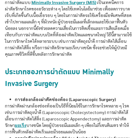
การผ่าตัดแบบ
Minimally Invasive Surgery (MIS)
เป็นเทคนิคการ
ผ่าตัดรักษาโรคของอวัยวะต่าง ๆ โดยใช้เทคโนโลยีมาช่วย เพื่อลดการบาด
เจ็บที่เกิดขึ้นกับเนื้อเยื่อรอบ ๆ โดยในการผ่าตัดจะใช้เครื่องมือพิเศษที่สอด
เข้าไปทางแผลเล็ก ๆ ที่ผิวหนัง ผู้ป่วยจะมีแผลที่เล็กลงและใช้เวลาฟื้นตัว
น้อยลง นอกจากนี้ยังช่วยลดความเสี่ยงในการติดเชื้อและการเสียเลือดเมื่อ
เทียบกับการผ่าตัดแบบเปิดที่ต้องผ่าตัดเปิดแผลขนาดใหญ่ วิธีนี้สามารถใช้
ในการรักษาโรคได้หลายระบบ เช่น การผ่าตัดถุงน้ำดี การผ่าตัดไส้เลื่อน
การผ่าตัดไส้ติ่ง หรือการผ่าตัดรักษามะเร็งบางชนิด ซึ่งจะช่วยให้ผู้ป่วยมี
คุณภาพชีวิตที่ดีขึ้นหลังการรักษาผ่าตัด
ประเภทของการผ่าตัดแบบ Minimally
Invasive Surgery
การส่องกล้องผ่าตัดช่องท้อง (Laparoscopic Surgery)
การผ่าตัดผ่านกล้องช่องท้องเป็นวิธีที่นิยมใช้ในการรักษาโรคหลาย ๆ โรค
เช่น การผ่าตัดถุงน้ำดี (Laparoscopic Cholecystectomy) การผ่าตัดไส้
เลื่อน การผ่าตัดไส้ติ่ง (Laparoscopic Appendectomy) และการผ่าตัด
รักษา
มะเร็ง
บางชนิด โดยผู้ป่วยจะมีแผลเล็ก ๆ เพียงไม่กี่เซนติเมตร ทำให้
การฟื้นตัวหลังผ่าตัดเร็วและมีรอยแผลเป็นน้อย