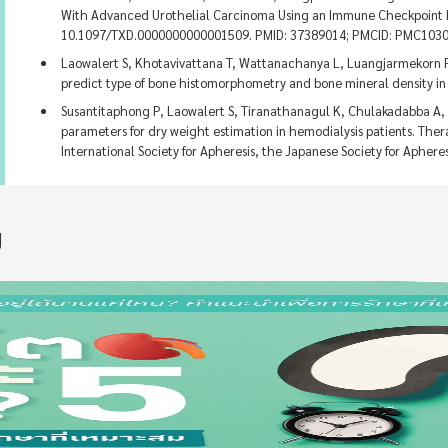
With Advanced Urothelial Carcinoma Using an Immune Checkpoint Inhi
10.1097/TXD.0000000000001509. PMID: 37389014; PMCID: PMC103
Laowalert S, Khotavivattana T, Wattanachanya L, Luangjarmekorn P
predict type of bone histomorphometry and bone mineral density in 
Susantitaphong P, Laowalert S, Tiranathanagul K, Chulakadabba A, Kat
parameters for dry weight estimation in hemodialysis patients. Therap
International Society for Apheresis, the Japanese Society for Apheres
ง