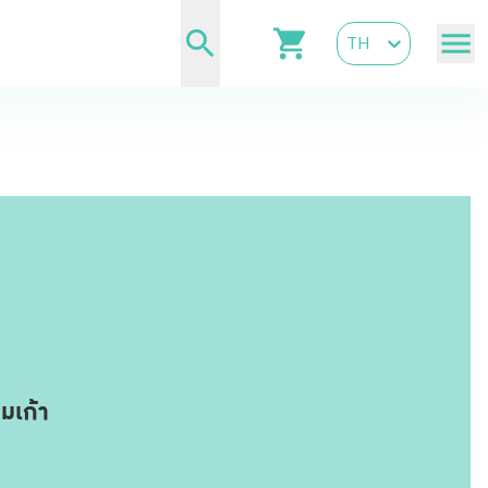
TH
มเก้า