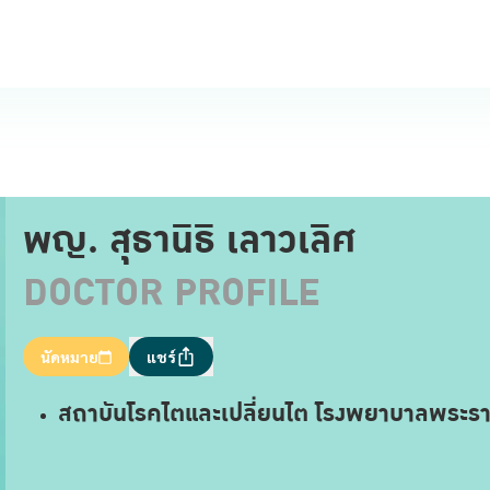
พญ. สุธานิธิ เลาวเลิศ
DOCTOR PROFILE
นัดหมาย
แชร์
สถาบันโรคไตและเปลี่ยนไต โรงพยาบาลพระรา