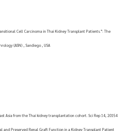
ansitional Cell Carcinoma in Thai Kidney Transplant Patients.”: The
hrology (ASN) , Sandiego , USA
east Asia from the Thai kidney transplantation cohort. Sci Rep 14, 20154
al and Preserved Renal Graft Function in a Kidney Transplant Patient