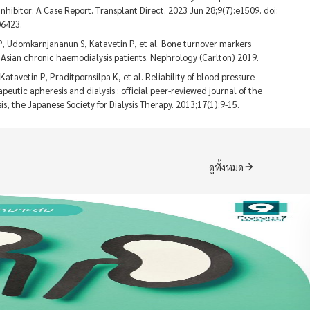
bitor: A Case Report. Transplant Direct. 2023 Jun 28;9(7):e1509. doi:
06423.
, Udomkarnjananun S, Katavetin P, et al. Bone turnover markers
Asian chronic haemodialysis patients. Nephrology (Carlton) 2019.
avetin P, Praditpornsilpa K, et al. Reliability of blood pressure
eutic apheresis and dialysis : official peer-reviewed journal of the
is, the Japanese Society for Dialysis Therapy. 2013;17(1):9-15.
ดูทั้งหมด