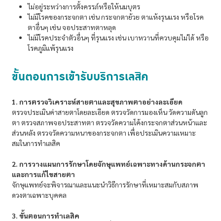
ไม่อยู่ระหว่างการตั้งครรภ์หรือให้นมบุตร
ไม่มีโรคของกระจกตา เช่น กระจกตาย้วย ตาแห้งรุนแรง หรือโรค
ตาอื่นๆ เช่น จอประสาทตาหลุด
ไม่มีโรคประจำตัวอื่นๆ ที่รุนแรง เช่น เบาหวานที่ควบคุมไม่ได้ หรือ
โรคภูมิแพ้รุนแรง
ขั้นตอนการเข้ารับบริการเลสิค
1. การตรวจวิเคราะห์สายตาและสุขภาพตาอย่างละเอียด
ตรวจประเมินค่าสายตาโดยละเอียด ตรวจวัดการมองเห็น วัดความดันลูก
ตา ตรวจสภาพจอประสาทตา ตรวจวัดความโค้งกระจกตาส่วนหน้าและ
ส่วนหลัง ตรวจวัดความหนาของกระจกตา เพื่อประเมินความเหมาะ
สมในการทำเลสิค
2. การวางแผนการรักษาโดยจักษุแพทย์เฉพาะทางด้านกระจกตา
และการแก้ไขสายตา
จักษุแพทย์จะพิจารณาและแนะนำวิธีการรักษาที่เหมาะสมกับสภาพ
ดวงตาเฉพาะบุคคล
3. ขั้นตอนการทำเลสิค