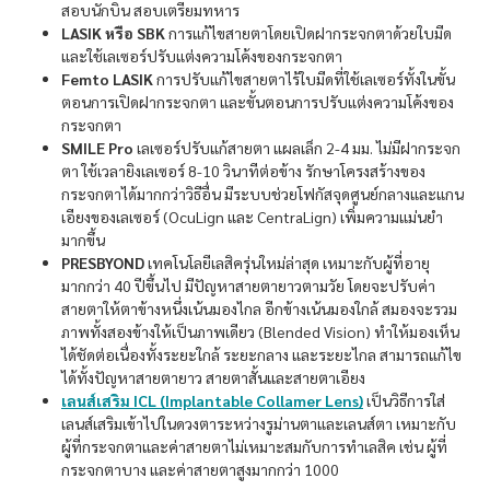
สอบนักบิน สอบเตรียมทหาร
LASIK หรือ SBK
การแก้ไขสายตาโดยเปิดฝากระจกตาด้วยใบมีด
และใช้เลเซอร์ปรับแต่งความโค้งของกระจกตา
Femto LASIK
การปรับแก้ไขสายตาไร้ใบมีดที่ใช้เลเซอร์ทั้งในขั้น
ตอนการเปิดฝากระจกตา และขั้นตอนการปรับแต่งความโค้งของ
กระจกตา
SMILE Pro
เลเซอร์ปรับแก้สายตา แผลเล็ก 2-4 มม. ไม่มีฝากระจก
ตา ใช้เวลายิงเลเซอร์ 8-10 วินาทีต่อข้าง รักษาโครงสร้างของ
กระจกตาได้มากกว่าวิธีอื่น มีระบบช่วยโฟกัสจุดศูนย์กลางและแกน
เอียงของเลเซอร์ (OcuLign และ CentraLign) เพิ่มความแม่นยำ
มากขึ้น
PRESBYOND
เทคโนโลยีเลสิครุ่นใหม่ล่าสุด เหมาะกับผู้ที่อายุ
มากกว่า 40 ปีขึ้นไป มีปัญหาสายตายาวตามวัย โดยจะปรับค่า
สายตาให้ตาข้างหนึ่งเน้นมองไกล อีกข้างเน้นมองใกล้ สมองจะรวม
ภาพทั้งสองข้างให้เป็นภาพเดียว (Blended Vision) ทำให้มองเห็น
ได้ชัดต่อเนื่องทั้งระยะใกล้ ระยะกลาง และระยะไกล สามารถแก้ไข
ได้ทั้งปัญหาสายตายาว สายตาสั้นและสายตาเอียง
เลนส์เสริม ICL (Implantable Collamer Lens)
เป็นวิธีการใส่
เลนส์เสริมเข้าไปในดวงตาระหว่างรูม่านตาและเลนส์ตา เหมาะกับ
ผู้ที่กระจกตาและค่าสายตาไม่เหมาะสมกับการทำเลสิค เช่น ผู้ที่
กระจกตาบาง และค่าสายตาสูงมากกว่า 1000