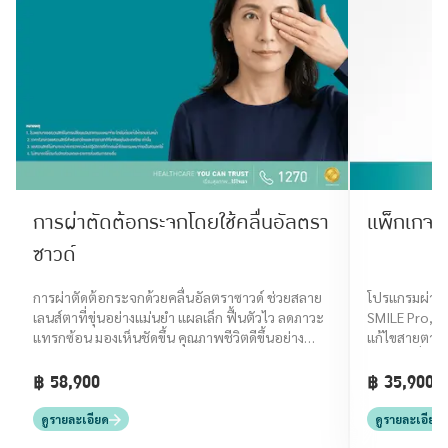
การผ่าตัดต้อกระจกโดยใช้คลื่นอัลตรา
แพ็กเกจ 
ซาวด์
การผ่าตัดต้อกระจกด้วยคลื่นอัลตราซาวด์ ช่วยสลาย
โปรแกรมผ่าตั
เลนส์ตาที่ขุ่นอย่างแม่นยำ แผลเล็ก ฟื้นตัวไว ลดภาวะ
SMILE Pro, F
แทรกซ้อน มองเห็นชัดขึ้น คุณภาพชีวิตดีขึ้นอย่าง
แก้ไขสายตาสั
ปลอดภัย
มองเห็นที่ชัด
฿ 58,900
฿ 35,900 -
ดูรายละเอียด
ดูรายละเอียด