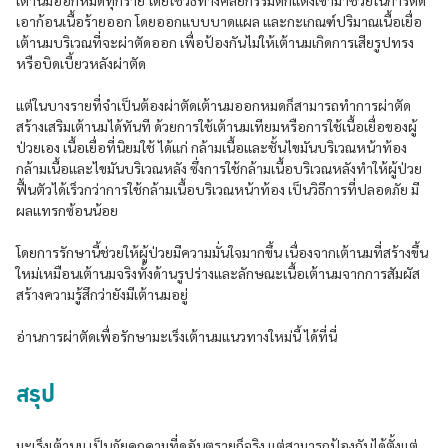
เต้านมออกหมดทุกราย โดยใช้วิธีทางศัลยกรรมตกแต่งเข้ามาช่วยในการตัด
เอาก้อนเนื้อร้ายออก โดยออกแบบบาดแผล และกะเกณฑ์ปริมาณเนื้อเยื่อ
เต้านมบริเวณที่จะผ่าตัดออก เพื่อป้องกันไม่ให้เต้านมเกิดการเสียรูปทรง
หรือบิดเบี้ยวหลังผ่าตัด
แต่ในบางรายที่จำเป็นต้องผ่าตัดเต้านมออกหมดก็สามารถทำการผ่าตัด
สร้างเสริมเต้านมได้ทันที ด้วยการใช้เต้านมเทียมหรือการใช้เนื้อเยื่อของผู้
ป่วยเอง เนื้อเยื่อที่นิยมใช้ ได้แก่ กล้ามเนื้อและชั้นไขมันบริเวณหน้าท้อง
กล้ามเนื้อและไขมันบริเวณหลัง ซึ่งการใช้กล้ามเนื้อบริเวณหลังทำให้ผู้ป่วย
ฟื้นตัวได้เร็วกว่าการใช้กล้ามเนื้อบริเวณหน้าท้อง เป็นวิธีการที่ปลอดภัย มี
ผลแทรกซ้อนน้อย
โดยการรักษานี้ช่วยให้ผู้ป่วยมีความมั่นใจมากขึ้น เนื่องจากเต้านมที่สร้างขึ้น
ใหม่เหมือนเต้านมจริงทั้งด้านรูปร่างและลักษณะเนื้อเต้านมจากการสัมผัส
สร้างความรู้สึกว่ายังมีเต้านมอยู่
อ่านการผ่าตัดเพื่อรักษามะเร็งเต้านมแนวทางใหม่นี้ ได้ที่นี่
สรุป
มะเร็งเต้านม เป็นภัยคุกคามที่ดูอันตรายก็จริง แต่สามารถป้องกันได้ตั้งแต่