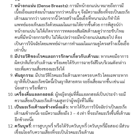
หน้าอกแน่น (Dense Breasts):
การมีหน้าอกแน่น หมายถึงการมี
เนื้อเยื่อและต่อมน้ำนมมากกว่าคนอื่น ๆ จึงมีความเสี่ยงที่จะเป็นมะเร็ง
เต้านมมากกว่า นอกจากนี้ โครงสร้างเนื้อเยื่อที่หนาแน่น ก็ทำให้
แพทย์มองเห็นมะเร็งด้วยแมมโมแกรมได้ยากขึ้นด้วย การพิสูจน์ว่า
หน้าอกแน่น ไม่ได้เกิดจากการทดลองสัมผัสเต้านมดูว่ากระชับไหม
คนที่มีหน้าอกกระชับ ไม่ได้แปลว่าจะมีหน้าอกแน่นเสมอไป ต้อง
เป็นการวินิจฉัยโดยแพทย์ผ่านการทำแมมโมแกรมดูโครงสร้างเนื้อเยื่อ
เท่านั้น
มีประวัติของโรคและการรักษาเกี่ยวกับเต้านม:
หากเคยมีอาการ
ผิดปกติเกี่ยวกับเต้านม หรือเคยได้รับการฉายรังสีในบริเวณดังกล่าว
จะเพิ่มความเสี่ยงของมะเร็งได้
พันธุกรรม:
มีประวัติโรคมะเร็งเต้านมทางครอบครัว โดยเฉพาะหาก
ญาติที่เป็นมะเร็งชนิดนี้เป็นญาติสายตรง จะยิ่งเสี่ยงมากขึ้น เช่น แม่
น้องสาว หรือพี่สาว
เครื่องดื่มแอลกอฮอล์:
ผู้หญิงกลุ่มที่ดื่มแอลกฮอล์เป็นประจำ จะมี
ความเสี่ยงเป็นมะเร็งเต้านมสูงกว่าผู้หญิงที่ไม่ดื่ม
เป็นมะเร็งเต้านมข้างหนึ่งแล้ว:
หากได้รับการวินิจฉัยว่าเป็นมะเร็ง
เต้านมข้างหนึ่ง จะมีความเสี่ยงถึง 3 – 4 เท่า ที่จะเกิดมะเร็งขึ้นที่เต้านม
อีกข้างหนึ่ง
ควันบุหรี่:
การสูบบุหรี่ หรือได้รับควันบุหรี่ (ควันบุหรี่มือสอง) มีส่วน
เชื่อมโยงกับความเสี่ยงที่จะเป็นโรคมะเร็งเต้านม