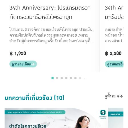
34th Anniversary: โปรแกรมตรวจ
34th Ann
คัดกรองมะเร็งหลังโพรงจมูก
มะเร็งปอ
โปรแกรมตรวจคัดกรองมะเร็งหลังโพรงจมูก ประเมิน
เหมาะสำหรับผู้
ความผิดปกติบริเวณโพรงจมูกและคอหอย เหมาะ
หน้าอก น้ำหนั
สำหรับผู้มีอาการคัดจมูกเรื้อรัง เลือดกำเดาไหล หูอื้อ
ตรวจด้วย Lo
หรือมีก้อนที่คอ
เริ่มต้น
฿ 1,950
฿ 5,500
ดูรายละเอียด
ดูรายละเอียด
บทความที่เกี่ยวข้อง (10)
ดูทั้งหมด