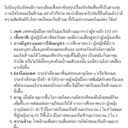
ในปัจจุบัน ยังคงมีการถกเถียงเพื่อหาข้อสรุปเรื่องปัจจัยเสี่ยงที่เป็นสาเหตุ
การเกิดโรคมะเร็งเต้านม อย่างไรก็ตาม พบว่ามีหลายปัจจัยที่ยืนยันแล้วว่ามี
ความสัมพันธ์กับโอกาสเกิดมะเร็งเต้านม ทั้งในแง่บวกและในแง่ลบ ได้แก่
เพศ:
เพศหญิงมีโอกาสเป็นมะเร็งเต้านมมากกว่าผู้ชายถึง 100 เท่า
เชื้อชาติ:
ผู้หญิงในชาติตะวันตก จะมีความเสี่ยงสูงกว่าผู้หญิงเอเชีย
การมีบุตร และการให้นมบุตร:
การศึกษาพบว่า ผู้หญิงที่มีการ
คลอดบุตร เลี้ยงบุตรด้วยนมของตัวเอง จะช่วยป้องกันโอกาสเกิด
มะเร็งเต้านมได้ ในขณะเดียวกัน กลุ่มที่ไม่มีบุตร เป็นหมัน กินยาคุม
กำเนิด หรือไม่ได้เลี้ยงบุตรด้วยน้ำนมตัวเองนั้น จะมีความโอกาสเสี่ยง
มากยิ่งขึ้น
ฮอร์โมนเพศ:
ประจำเดือนมาตั้งแต่ตอนอายุน้อย ๆ หรือวัยหมด
ประจำเดือนมาถึงช้า ทำให้ร่างกายผู้หญิงมีโอกาสสัมผัสกับฮอร์โมนเอ
สโตรเจนและโปรเจสเตอโรนนานขึ้น จึงมีโอกาสเป็นมะเร็งเต้านมมาก
ยิ่งขึ้น
อายุ:
เมื่อมีอายุมากขึ้น โอกาสเกิดความผิดปกติของยีนในเซลล์ก็จะ
เพิ่มขึ้น อาจส่งผลต่อการเกิดมะเร็งได้ จากการศึกษาพบว่า ผู้หญิง
อายุน้อยกว่า 45 ปี มีโอกาสเป็นมะเร็งเต้านมประมาณ 1 ใน 8 ในขณะ
ที่ผู้หญิงอายุ 55 ปีขึ้นไป มีโอกาสพบมะเร็งเต้านมประมาณ 2 ใน 3
ความอ้วน:
โรคอ้วนเพิ่มความเสี่ยงต่อการเกิดโรคมะเร็งเต้านมมาก
ขึ้น