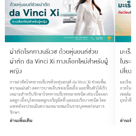
ผ่าตัดโรคทางนรีเวช ด้วยหุ่นยนต์ช่วย
มะเร็ง
ผ่าตัด da Vinci Xi ทางเลือกใหม่สำหรับผู้
ในระย
หญิง
เสี่ยง 
การผ่าตัดโรคทางนรีเวชด้วยหุ่นยนต์ da Vinci Xi ช่วยเพิ่ม
มะเร็งถุง
ความแม่นยำ ลดการบาดเจ็บของเนื้อเยื่อ และฟื้นตัวได้เร็ว
ภายในถุง
เหมาะสำหรับรักษาโรคทางนรีเวชหลายชนิด เช่น เนื้องอก
เซลล์มะเร
มดลูก เยื่อบุโพรงมดลูกเจริญผิดที่ และมะเร็งบางชนิด โดย
ถุงน้ำดี
แพทย์จะประเมินความเหมาะสมเป็นรายบุคคลก่อนการ
รักษา
อ่านเพิ่มเติม
อ่านเพิ่ม