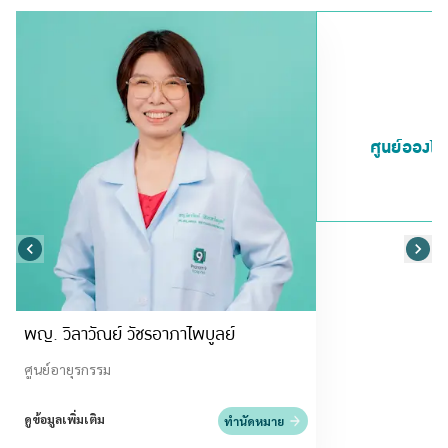
ศูนย์อองโคแ
พญ. วิลาวัณย์ วัชรอาภาไพบูลย์
ศูนย์อายุรกรรม
ดูข้อมูลเพิ่มเติม
ทำนัดหมาย