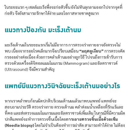
ในระยะแรก ๆ เซลล์มะเร็งพึ่งจะก่อตัวขึ้น ยังไม่ทันลุกลามออกไปจากจุดที่
ก่อตัว จึงยังสามารถรักษาได้ง่าย และโอกาสหายขาดสูงมาก
แนวทางป้องกัน มะเร็งเต้านม
มะเร็งเต้านมในระยะแรกเริ่มไม่มีอาการ การตรวจร่างกายอาจยังตรวจไม่
พบ เนื่องจากรอยโรคเล็กมากจึงเปรียบเสมือน
“มฤตยูเงียบ”
การตรวจคัด
กรองอย่างต่อเนื่อง ด้วยการคลำเต้านมอย่างถูกวิธี ไปจนถึงการเข้ารับการ
ตรวจด้วยเครื่องดิจิตอลแมมโมแกรม (Mammogram) และอัลตราซาวด์
(Ultrasound) จึงมีความสำคัญ
แพทย์มีแนวทางวินิจฉัยมะเร็งเต้านมอย่างไร
หากเราคลำพบก้อนผิดปกติบริเวณเต้านมแล้วมาพบแพทย์ แพทย์จะ
สอบถามประวัติ ตรวจร่างกาย ตรวจเต้านม คลำต่อมนํ้าเหลืองที่รักแร้และ
ที่คอ และส่งตรวจแมมโมแกรมและอัลตราซาวด์เพิ่มเติม ในกรณีที่มีความผิด
ปกติแพทย์จะทำการตรวจชิ้นเนื้อโดย
การเจาะตรวจชิ้นเนื้อด้วยเข็ม
(Needle biopsy)
โดยไม่จำเป็นต้องทำการผ่าตัด สามารถทำได้ง่าย ไม่ต้อง