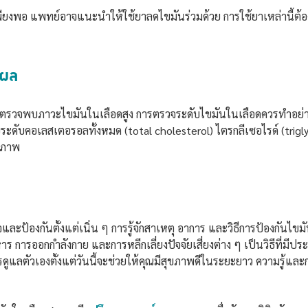
พียงพอ แพทย์อาจแนะนำให้ใช้ยาลดไขมันร่วมด้วย การใช้ยาเหล่านี้ต้
มผล
วจพบภาวะไขมันในเลือดสูง การตรวจระดับไขมันในเลือดควรทำอย่างน้อยป
อบระดับคอเลสเตอรอลทั้งหมด (total cholesterol) ไตรกลีเซอไรด์ (tr
ิภาพ
ละป้องกันตั้งแต่เนิ่น ๆ การรู้จักสาเหตุ อาการ และวิธีการป้องกันไขม
ร การออกกำลังกาย และการหลีกเลี่ยงปัจจัยเสี่ยงต่าง ๆ เป็นวิธีที่ม
ูแลตัวเองตั้งแต่วันนี้จะช่วยให้คุณมีสุขภาพดีในระยะยาว ความรู้และกา