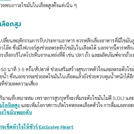
วจพบภาวะไขมันในเลือดสูงตั้งแต่เนิ่น ๆ
ลือดสูง
บเปลี่ยนพฤติกรรมการรับประทานอาหาร ควรหลีกเลี่ยงอาหารที่มีไขมัน
้าวโอ๊ต ซึ่งมีไฟเบอร์สูงช่วยลดระดับไขมันในเลือดได้ นอกจากนี้ควรหลี
เลือกบริโภคโปรตีนจากแหล่งที่ดี เช่น ปลา ถั่ว และผลิตภัณฑ์จากถั่วเห
50 นาที 3-5 ครั้ง/สัปดาห์ ช่วยเสริมสร้างสุขภาพหัวใจและลดระดับไข
ว่ายน้ำ ซึ่งนอกจากจะช่วยลดไขมันในเลือดแล้วยังช่วยควบคุมน้ำหนักได้อ
งที่ช่วยลดความเสี่ยง
ปริมาณที่เหมาะสม เพราะการสูบบุหรี่จะเพิ่มระดับไขมันไม่ดี (LDL) แล
นโลหิตสูง
และเพิ่มโอกาสการเกิดโรคหลอดเลือดหัวใจ การดื่มแอลกอฮอ
วะไขมันพอกตับ
กจเช็คหัวใจให้ชัวร์ Exclusive Heart