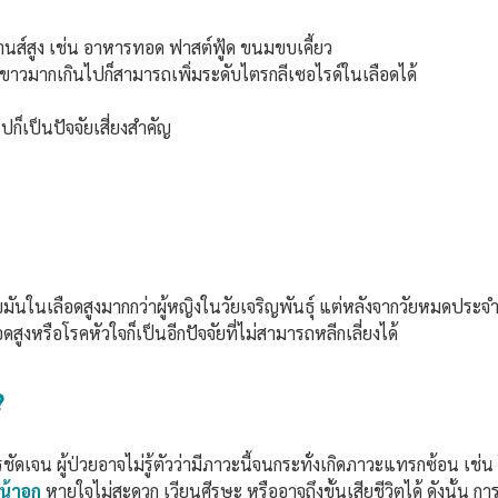
านส์สูง เช่น อาหารทอด ฟาสต์ฟู้ด ขนมขบเคี้ยว
ดขาวมากเกินไปก็สามารถเพิ่มระดับไตรกลีเซอไรด์ในเลือดได้
ก็เป็นปัจจัยเสี่ยงสำคัญ
มันในเลือดสูงมากกว่าผู้หญิงในวัยเจริญพันธุ์ แต่หลังจากวัยหมดประจำเ
สูงหรือโรคหัวใจก็เป็นอีกปัจจัยที่ไม่สามารถหลีกเลี่ยงได้
?
รชัดเจน ผู้ป่วยอาจไม่รู้ตัวว่ามีภาวะนี้จนกระทั่งเกิดภาวะแทรกซ้อน เ
น้าอก
หายใจไม่สะดวก เวียนศีรษะ หรืออาจถึงขั้นเสียชีวิตได้ ดังนั้น กา