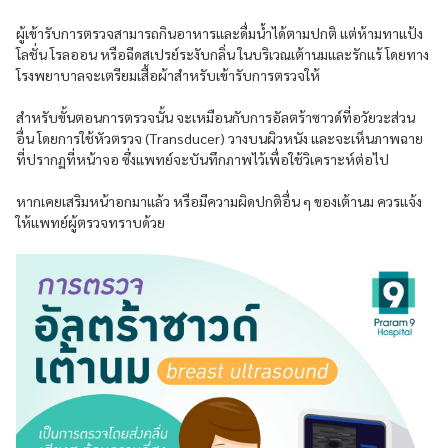
ผู้เข้ารับการตรวจสามารถกินอาหารและดื่มน้ำได้ตามปกติ แต่ห้ามทาแป้ง
โลชั่น โรลออน หรือฉีดสเปรย์ระงับกลิ่น ในบริเวณเต้านมและรักแร้ โดยทาง
โรงพยาบาลจะเตรียมเสื้อผ้าสำหรับเข้ารับการตรวจให้
สำหรับขั้นตอนการตรวจนั้น จะเหมือนกับการอัลตร้าซาวด์ที่อวัยวะส่วน
อื่น โดยการใช้หัวตรวจ (Transducer) วางบนผิวหนัง และจะเห็นภาพฉาย
ที่ปรากฏที่หน้าจอ ซึ่งแพทย์จะบันทึกภาพไว้เพื่อใช้วิเคราะห์ต่อไป
หากเคยเสริมหน้าอกมาแล้ว หรือมีความผิดปกติอื่น ๆ ของเต้านม ควรแจ้ง
ให้แพทย์ผู้ตรวจทราบด้วย