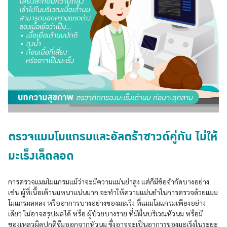
ตรวจแมมโมแกรมและอัลตร้าซาวด์คู่กัน ไม่ให้
มะเร็งเล็ดลอด
การตรวจแมมโมแกรมแม้ว่าจะมีความแม่นยำสูง แต่ก็มีข้อจำกัดบางอย่าง
เช่น ผู้ที่เนื้อเต้านมหนาแน่นมาก จะทำให้ความแม่นยำในการตรวจด้วยแมม
โมแกรมลดลง หรืออาการบางอย่างของมะเร็ง ที่แมมโมแกรมเพียงอย่าง
เดียว ไม่อาจสรุปผลได้ หรือ ผู้ป่วยบางราย ที่มีผื่นบริเวณหัวนม หรือมี
ของเหลวผิดปกติซึมออกจากหัวนม ซึ่งอาจจะเป็นอาการของมะเร็งในระยะ