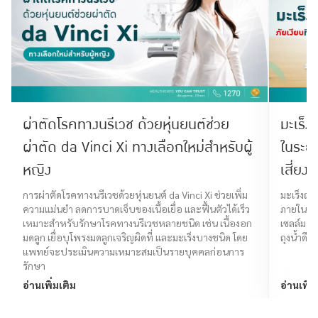
ผ่าตัดโรคทางนรีเวช ด้วยหุ่นยนต์ช่วย
มะเร็ง
ผ่าตัด da Vinci Xi ทางเลือกใหม่สำหรับผู้
ในระย
หญิง
เสี่ยง 
การผ่าตัดโรคทางนรีเวชด้วยหุ่นยนต์ da Vinci Xi ช่วยเพิ่ม
มะเร็งถุง
ความแม่นยำ ลดการบาดเจ็บของเนื้อเยื่อ และฟื้นตัวได้เร็ว
ภายในถุง
เหมาะสำหรับรักษาโรคทางนรีเวชหลายชนิด เช่น เนื้องอก
เซลล์มะเร
มดลูก เยื่อบุโพรงมดลูกเจริญผิดที่ และมะเร็งบางชนิด โดย
ถุงน้ำดี
แพทย์จะประเมินความเหมาะสมเป็นรายบุคคลก่อนการ
รักษา
อ่านเพิ่มเติม
อ่านเพิ่ม