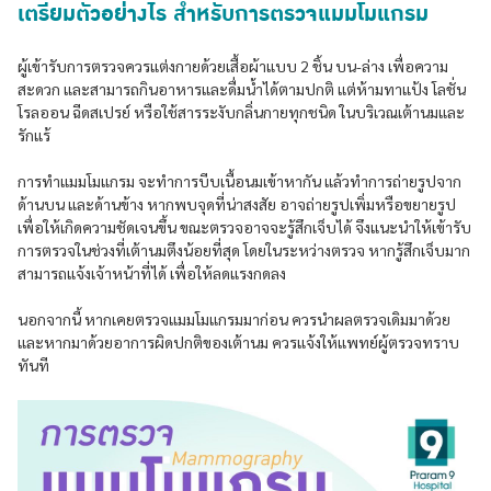
เตรียมตัวอย่างไร สำหรับการตรวจแมมโมแกรม
ผู้เข้ารับการตรวจควรแต่งกายด้วยเสื้อผ้าแบบ 2 ชิ้น บน-ล่าง เพื่อความ
สะดวก และสามารถกินอาหารและดื่มน้ำได้ตามปกติ แต่ห้ามทาแป้ง โลชั่น
โรลออน ฉีดสเปรย์ หรือใช้สารระงับกลิ่นกายทุกชนิด ในบริเวณเต้านมและ
รักแร้
การทำแมมโมแกรม จะทำการบีบเนื้อนมเข้าหากัน แล้วทำการถ่ายรูปจาก
ด้านบน และด้านข้าง หากพบจุดที่น่าสงสัย อาจถ่ายรูปเพิ่มหรือขยายรูป
เพื่อให้เกิดความชัดเจนขึ้น ขณะตรวจอาจจะรู้สึกเจ็บได้ จึงแนะนำให้เข้ารับ
การตรวจในช่วงที่เต้านมตึงน้อยที่สุด โดยในระหว่างตรวจ หากรู้สึกเจ็บมาก
สามารถแจ้งเจ้าหน้าที่ได้ เพื่อให้ลดแรงกดลง
นอกจากนี้ หากเคยตรวจแมมโมแกรมมาก่อน ควรนำผลตรวจเดิมมาด้วย
และหากมาด้วยอาการผิดปกติของเต้านม ควรแจ้งให้แพทย์ผู้ตรวจทราบ
ทันที