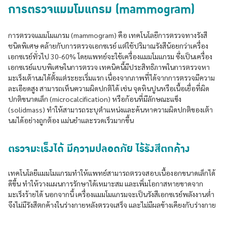
การตรวจแมมโมแกรม (mammogram)
การตรวจแมมโมแกรม (mammogram) คือ เทคโนโลยีการตรวจทางรังสี
ชนิดพิเศษ คล้ายกับการตรวจเอกซเรย์ แต่ใช้ปริมาณรังสีน้อยกว่าเครื่อง
เอกซเรย์ทั่วไป 30-60% โดยแพทย์จะใช้เครื่องแมมโมแกรม ซึ่งเป็นเครื่อง
เอกซเรย์แบบพิเศษในการตรวจ เทคนิคนี้มีประสิทธิภาพในการตรวจหา
มะเร็งเต้านมได้ตั้งแต่ระยะเริ่มแรก เนื่องจากภาพที่ได้จากการตรวจมีความ
ละเอียดสูง สามารถเห็นความผิดปกติได้ เช่น จุดหินปูนหรือเนื้อเยื่อที่ผิด
ปกติขนาดเล็ก (microcalcification) หรือก้อนที่มีลักษณะแข็ง
(solidmass) ทำให้สามารถระบุตำแหน่งและค้นหาความผิดปกติของเต้า
นมได้อย่างถูกต้อง แม่นยำและรวดเร็วมากขึ้น
ตรวจมะเร็งได้ มีความปลอดภัย ไร้รังสีตกค้าง
เทคโนโลยีแมมโมแกรมทำให้แพทย์สามารถตรวจสอบเนื้องอกขนาดเล็กได้
ดีขึ้น ทำให้วางแผนการรักษาได้เหมาะสม และเพิ่มโอกาสหายขาดจาก
มะเร็งร้ายได้ นอกจากนี้ เครื่องแมมโมแกรมจะเป็นรังสีเอกซเรย์พลังงานต่ำ
จึงไม่มีรังสีตกค้างในร่างกายหลังตรวจเสร็จ และไม่มีผลข้างเคียงกับร่างกาย