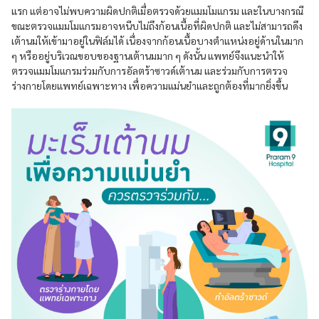
แรก แต่อาจไม่พบความผิดปกติเมื่อตรวจด้วยแมมโมแกรม และในบางกรณี
ขณะตรวจแมมโมแกรมอาจหนีบไม่ถึงก้อนเนื้อที่ผิดปกติ และไม่สามารถดึง
เต้านมให้เข้ามาอยู่ในฟิล์มได้ เนื่องจากก้อนเนื้อบางตำแหน่งอยู่ด้านในมาก
ๆ หรืออยู่บริเวณขอบของฐานเต้านมมาก ๆ ดังนั้น แพทย์จึงแนะนำให้
ตรวจแมมโมแกรมร่วมกับการอัลตร้าซาวด์เต้านม และร่วมกับการตรวจ
ร่างกายโดยแพทย์เฉพาะทาง เพื่อความแม่นยำและถูกต้องที่มากยิ่งขึ้น