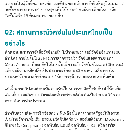
เอกชนเป็นผู้จัดซื้อผ่านองค์การเภสัช นอกเหนือจากวัคซีนที่อยู่ในแผนการ
จัดซื้อของกระทรวงสาธารณสุข เพื่อให้ประชาชนมีทางเลือกในการฉีด
วัคซีนโควิด 19 ที่หลากหลายมากขึ้น
Q2: สถานการณ์วัคซีนในประเทศไทยเป็น
อย่างไร
คำตอบ
: แผนการจัดซื้อวัคซีนหลัก มีเป้าหมายว่า จะมีวัคซีนจำนวน 100
ล้านโดส ภายในสิ้นปี 2564 มีการคาดการณ์ว่า วัคซีนแอสตราเซเนกา
(AstraZeneca) ที่จะผลิตในไทยนั้น เมื่อรวมกับวัคซีน ซิโนแวค (Sinovac)
แล้ว จะมีจำนวนโดสคิดเป็นประมาณร้อยละ 63 ของความต้องการใน
ประเทศ จึงยังขาดอีกร้อยละ 37 ที่ภาครัฐต้องวางแผนจัดหาเพิ่มเติม
แต่เนื่องจากอัปเดตล่าสุดนั้น ภาครัฐมีโครงการจะจัดซื้อวัคซีน 4 ยี่ห้อเพิ่ม
เติม เมื่อประเมินจากปริมาณโดสที่คาดว่าจะสั่งได้ คิดเป็นร้อยละ 30 ของ
ความต้องการในประเทศ
สำหรับความต้องการอีกร้อยละ 7 ที่เหลือนั้น คาดว่าภาครัฐจะให้เอกชน
เป็นฝ่ายจัดหาเพิ่มเติม อาจเป็นวัคซีนโควิด 19 ของโมเดิร์นนา (Moderna),
ซิโนฟาร์ม (Sinapharm) จอห์นสัน แอนด์ จอห์นสัน (J&J) หรือ บารัต