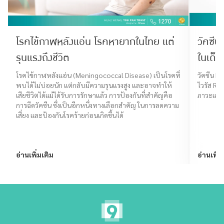
โรคไข้กาฬหลังแอ่น โรคหายากในไทย แต่
วัคซีน
รุนแรงถึงชีวิต
ในเด็ก
โรคไข้กาฬหลังแอ่น (Meningococcal Disease) เป็นโรคที่
วัคซีน RS
พบได้ไม่บ่อยนัก แต่กลับมีความรุนแรงสูง และอาจทำให้
ไวรัส RS
เสียชีวิตได้แม้ได้รับการรักษาแล้ว การป้องกันที่สำคัญคือ
ภาวะแทร
การฉีดวัคซีน ซึ่งเป็นอีกหนึ่งทางเลือกสำคัญ ในการลดความ
เสี่ยง และป้องกันโรคร้ายก่อนเกิดขึ้นได้
อ่านเพิ่มเติม
อ่านเพิ่ม