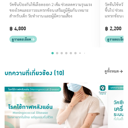
(High Do
วัคซีนป้องกันไข้เลือดออก 2 เข็ม ช่วยลดความรุนแรง
วัคซีนไข้หวัด
ของโรคและภาวะแทรกซ้อน เสริมภูมิคุ้มกัน เหมาะ
ขึ้นไป ช่วยเสร
สำหรับเด็ก วัยทำงาน และผู้มีความเสี่ยง
แทรกซ้อน และ
ใหญ่
฿ 4,800
฿ 2,200
ดูรายละเอียด
ดูรายละเอียด
บทความที่เกี่ยวข้อง (10)
ดูทั้งหมด