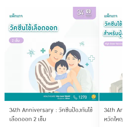
34th Anniversary : วัคซีนป้องกันไข้
34th Anniversary
เลือดออก 2 เข็ม
หวัดใหญ่ส