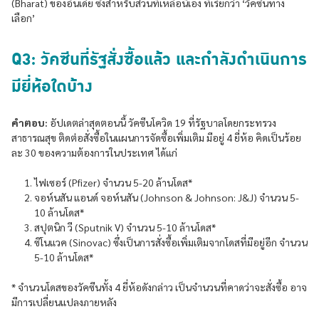
(Bharat) ของอินเดีย ซึ่งสำหรับส่วนที่เหลือนี้เอง ที่เรียกว่า ‘วัคซีนทาง
เลือก’
Q3: วัคซีนที่รัฐสั่งซื้อแล้ว และกำลังดำเนินการ
มียี่ห้อใดบ้าง
คำตอบ:
อัปเดตล่าสุดตอนนี้ วัคซีนโควิด 19 ที่รัฐบาลโดยกระทรวง
สาธารณสุข ติดต่อสั่งซื้อในแผนการจัดซื้อเพิ่มเติม มีอยู่ 4 ยี่ห้อ คิดเป็นร้อย
ละ 30 ของความต้องการในประเทศ ได้แก่
ไฟเซอร์ (Pfizer) จำนวน 5-20 ล้านโดส*
จอห์นสัน แอนด์ จอห์นสัน (Johnson & Johnson: J&J) จำนวน 5-
10 ล้านโดส*
สปุตนิก วี (Sputnik V) จำนวน 5-10 ล้านโดส*
ซิโนแวค (Sinovac) ซึ่งเป็นการสั่งซื้อเพิ่มเติมจากโดสที่มีอยู่อีก จำนวน
5-10 ล้านโดส*
* จำนวนโดสของวัคซีนทั้ง 4 ยี่ห้อดังกล่าว เป็นจำนวนที่คาดว่าจะสั่งซื้อ อาจ
มีการเปลี่ยนแปลงภายหลัง