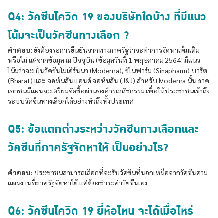
Q4: วัคซีนโควิด 19 ของบริษัทใดบ้าง ที่มีแนว
โน้มจะเป็นวัคซีนทางเลือก ?
คำตอบ
: ยังต้องรอการยืนยันจากทางภาครัฐว่าจะทำการจัดหาเพิ่มเติม
หรือไม่ แต่จากข้อมูล ณ ปัจจุบัน (ข้อมูลวันที่ 1 พฤษภาคม 2564) มีแนว
โน้มว่าจะเป็นวัคซีนโมเดิร์นนา (Moderna), ซิโนฟาร์ม (Sinapharm) บารัต
(Bharat) และ จอห์นสัน แอนด์ จอห์นสัน (J&J) สำหรับ Moderna นั้น ภาค
เอกชนมีแผนจะเตรียมจัดซื้อผ่านองค์กรเภสัชกรรม เพื่อให้ประชาชนเข้าถึง
ระบบวัคซีนทางเลือกได้อย่างทั่วถึงทั้งประเทศ
Q5: ข้อแตกต่างระหว่างวัคซีนทางเลือกและ
วัคซีนที่ภาครัฐจัดหาให้ เป็นอย่างไร?
คำตอบ:
ประชาชนสามารถเลือกที่จะรับวัคซีนที่นอกเหนือจากวัคซีนตาม
แผนงานที่ภาครัฐจัดหาได้ แต่ต้องชำระค่าวัคซีนเอง
Q6: วัคซีนโควิด 19 ยี่ห้อไหน จะได้เมื่อไหร่