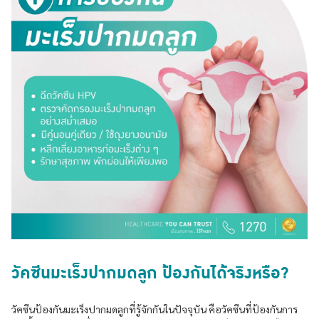
วัคซีนมะเร็งปากมดลูก ป้องกันได้จริงหรือ?
วัคซีนป้องกันมะเร็งปากมดลูกที่รู้จักกันในปัจจุบัน คือวัคซีนที่ป้องกันการ