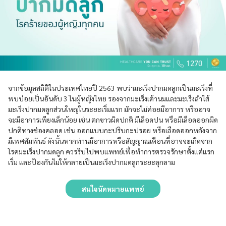
จากข้อมูลสถิติในประเทศไทยปี 2563 พบว่ามะเร็งปากมดลูกเป็นมะเร็งที่
พบบ่อยเป็นอันดับ 3 ในผู้หญิงไทย รองจากมะเร็งเต้านมและมะเร็งลำไส้
มะเร็งปากมดลูกส่วนใหญ่ในระยะเริ่มแรก มักจะไม่ค่อยมีอาการ หรืออาจ
จะมีอาการเพียงเล็กน้อย เช่น ตกขาวผิดปกติ มีเลือดปน หรือมีเลือดออกผิด
ปกติทางช่องคลอด เช่น ออกแบบกะปริบกะปรอย หรือเลือดออกหลังจาก
มีเพศสัมพันธ์ ดังนั้นหากท่านมีอาการหรือสัญญาณเตือนที่อาจจะเกิดจาก
โรคมะเร็งปากมดลูก ควรรีบไปพบแพทย์เพื่อทำการตรวจรักษาตั้งแต่แรก
เริ่ม และป้องกันไม่ให้กลายเป็นมะเร็งปากมดลูกระยะลุกลาม
สนใจนัดหมายแพทย์