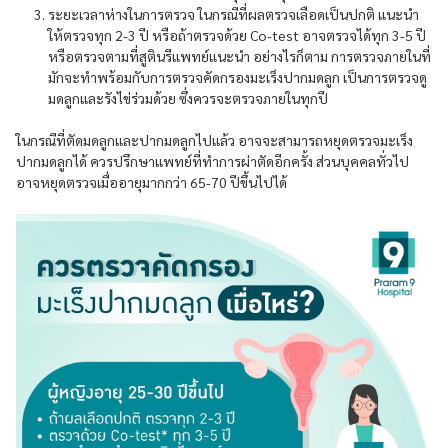
ระยะเวลาห่างในการตรวจ ในกรณีที่ผลตรวจเลือดเป็นปกติ แนะนำ
ให้ตรวจทุก 2-3 ปี หรือถ้าตรวจด้วย Co-test อาจตรวจได้ทุก 3-5 ปี
หรือตรวจตามที่สูตินรีแพทย์แนะนำ อย่างไรก็ตาม การตรวจภายในที่
มักจะทำพร้อมกับการตรวจคัดกรองมะเร็งปากมดลูก เป็นการตรวจดู
มดลูกและรังไข่ร่วมด้วย ซึ่งควรจะตรวจภายในทุกปี
ในกรณีที่ตัดมดลูกและปากมดลูกไปแล้ว อาจจะสามารถหยุดตรวจมะเร็ง
ปากมดลูกได้ ควรปรึกษาแพทย์ที่ทำการผ่าตัดอีกครั้ง ส่วนบุคคลทั่วไป
อาจหยุดตรวจเมื่ออายุมากกว่า 65-70 ปีขึ้นไปได้