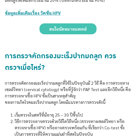
เสี่ยงสูงได้เพิ่มอีกประมาณ 20% (ป้องกันได้ประมาณ 90%)
ข้อมูลเพิ่มเติมเรื่อง วัคซีน HPV
สนใจนัดหมายแพทย์
การตรวจคัดกรองมะเร็งปากมดลูก ควร
ตรวจเมื่อไหร่?
การตรวจคัดกรองมะเร็งปากมดลูกที่ใช้ในปัจจุบันมี 2 วิธี คือ การตรวจทาง
เซลล์วิทยา (cervical cytology) หรือที่รู้จักว่า PAP Test และอีกวิธีหนึ่ง คือ
การตรวจหาเชื้อ HPV ซึ่งเป็นสาเหตุสำคัญ
ของการเกิดโรคมะเร็งปากมดลูก โดยมีแนวทางการตรวจดังนี้
เริ่มตรวจในสตรีที่มีอายุ 25 – 30 ปีขึ้นไป
วิธีการตรวจอาจตรวจด้วยวิธีใดวิธีหนึ่ง (ตรวจทางเซลล์วิทยา หรือ
ตรวจหาเชื้อ HPV) หรืออาจตรวจพร้อมกัน ที่เรียกว่า Co-test ซึ่ง
เป็นการตรวจที่ให้ความแม่นยำที่สุดในปัจจุบัน