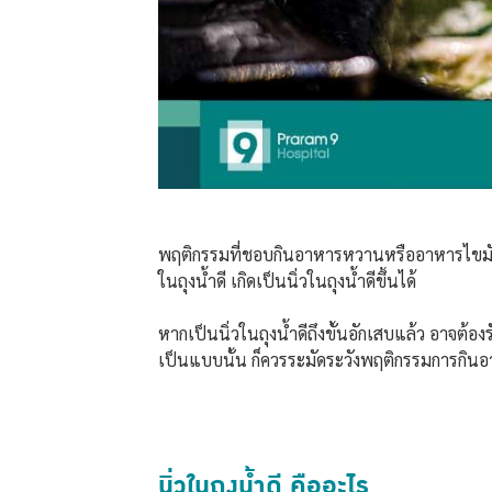
พฤติกรรมที่ชอบกินอาหารหวานหรืออาหารไขมันส
ในถุงน้ำดี เกิดเป็นนิ่วในถุงน้ำดีขึ้นได้
หากเป็นนิ่วในถุงน้ำดีถึงขั้นอักเสบแล้ว อาจต
เป็นแบบนั้น ก็ควรระมัดระวังพฤติกรรมการกินอา
นิ่วในถุงน้ำดี คืออะไร