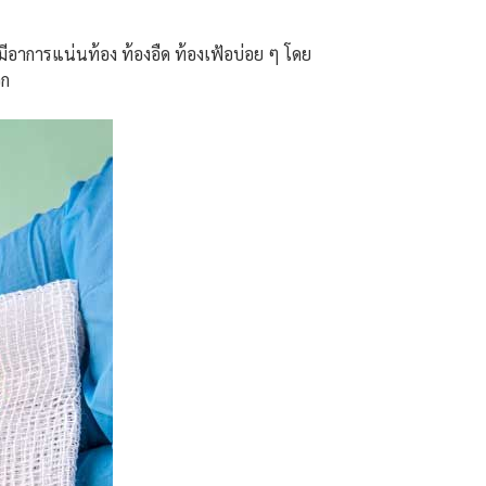
าจมีอาการแน่นท้อง ท้องอืด ท้องเฟ้อบ่อย ๆ โดย
อก