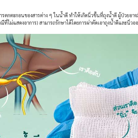
ารตกตะกอนของสารต่าง ๆ ในน้ำดี ทำให้เกิดนิ่วขึ้นที่ถุงน้ำดี ผู้ป่วยอ
ที่ไม่แสดงอาการ) สามารถรักษาได้โดยการผ่าตัดเอาถุงน้ำดีและนิ่วอ