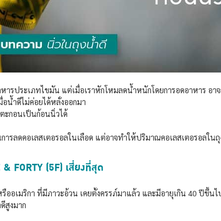
ยอาหารประเภทไขมัน แต่เมื่อเราหักโหมลดน้ำหนักโดยการอดอาหาร อาจส่
ื่อน้ำดีไม่ค่อยได้หลั่งออกมา
กตะกอนเป็นก้อนนิ่วได้
การลดคอเลสเตอรอลในเลือด แต่อาจทำให้ปริมาณคอเลสเตอรอลในถุงน้ำด
 FORTY (5F) เสี่ยงที่สุด
ืออเมริกา ที่มีภาวะอ้วน เคยตั้งครรภ์มาแล้ว และมีอายุเกิน 40 ปีขึ้นไป 
ำดีสูงมาก