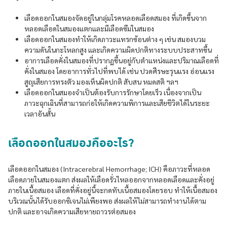
เลือดออกในสมองจัดอยู่ในกลุ่มโรคหลอดเลือดสมอง ที่เกิดขึ้นจาก
หลอดเลือดในสมองแตกและมีเลือดซึมในสมอง
เลือดออกในสมองทำให้เกิดภาวะแทรกซ้อนต่าง ๆ เช่น สมองบวม
ความดันในกะโหลกสูง และเกิดความผิดปกติทางระบบประสาทขึ้น
อาการเลือดคั่งในสมองที่ปรากฏขึ้นอยู่กับตำแหน่งและปริมาณเลือดที่
คั่งในสมอง โดยอาการทั่วไปที่พบได้ เช่น ปวดศีรษะรุนแรง อ่อนแรง
สูญเสียการทรงตัว มองเห็นผิดปกติ สับสน หมดสติ ฯลฯ
เลือดออกในสมองจำเป็นต้องรับการรักษาโดยเร็ว เนื่องจากเป็น
ภาวะฉุกเฉินที่สามารถก่อให้เกิดความพิการและเสียชีวิตได้ในระยะ
เวลาอันสั้น
เลือดออกในสมองคืออะไร?
เลือดออกในสมอง (Intracerebral Hemorrhage; ICH) คือภาวะที่หลอด
เลือดภายในสมองแตก ส่งผลให้เลือดรั่วไหลออกจากหลอดเลือดและคั่งอยู่
ภายในเนื้อสมอง เลือดที่คั่งอยู่นี้จะกดทับเนื้อสมองโดยรอบ ทำให้เนื้อสมอง
บริเวณนั้นได้รับออกซิเจนไม่เพียงพอ ส่งผลให้ไม่สามารถทำงานได้ตาม
ปกติ และอาจเกิดความเสียหายถาวรต่อสมอง