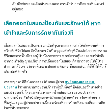
เป็นปัจจัยหลอดเลือดในสมองแตก ควรเข้ารับการติดตามกับแพทย์
อยู่เสมอ
เลือดออกในสมองป้องกันและรักษาได้ หาก
เข้าใจและรับการรักษาทันท่วงที
เลือดออกในสมอง เป็นภาวะฉุกเฉินที่รุนแรงและอาจก่อให้เกิดความพิการ
หรือเสียชีวิตได้เลย ดังนั้น เวลา จึงเป็นกุญแจสำคัญที่มีผลต่อโอกาสการรอด
ชีวิตและการฟื้นตัวของผู้ป่วยในระยะยาว หากมีความรู้และความเข้าใจถึง
อาการหรือสัญญาณเตือนภาวะเลือดออกในสมอง ก็สามารถช่วยให้ผู้ป่วย
สามารถได้รับการรักษาที่เหมาะสมอย่างทันท่วงทีและกลับมาใช้ชีวิตได้ใกล้
เคียงปกติอีกครั้ง
เพราะทุกนาทีคือโอกาสรอดชีวิตของผู้ป่วย
ศูนย์สมองและระบบ
ประสาท
โรงพยาบาลพระรามเก้า เรามุ่งมั่นที่จะวินิจฉัยและรักษาอย่าง
แม่นยำ รวดเร็ว โดยแพทย์เฉพาะทางโรคสมองและระบบประสาท
นอกจากนี้ เรายังคำนึงถึงคุณภาพชีวิตของผู้ป่วยหลังการรักษาด้วยการ
ฟื้นฟูและดูแลผู้ป่วยอย่างต่อเนื่อง พร้อมกับการป้องกันความเสี่ยงการเกิด
โรคซ้ำในระยะยาว