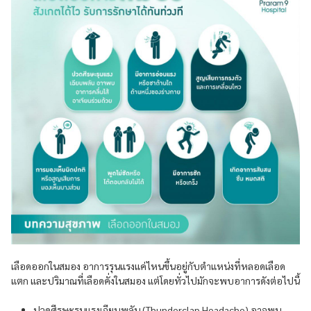
เลือดออกในสมอง อาการรุนแรงแค่ไหนขึ้นอยู่กับตำแหน่งที่หลอดเลือด
แตก และปริมาณที่เลือดคั่งในสมอง แต่โดยทั่วไปมักจะพบอาการดังต่อไปนี้
ปวดศีรษะรุนแรงเฉียบพลัน (Thunderclap Headache) อาจพบ