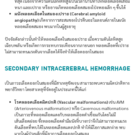
ที่สุด เนื่องจากความดันโลหิตที่สูงเป็นเวลานานทำให้หลอดเลือดเสื่อม
หนา และเปราะ หรืออาจเกิดหลอดเลือดสมองโป่งพองเล็ก ๆ ขึ้นได้
ผนังหลอดเลือดในสมองเปราะ (Cerebral amyloid
angiopathy)
เกิดจากการสะสมของโปรตีนอะไมลอนด์ภายในผนัง
หลอดเลือดสมอง พบมากในผู้สูงอายุ
ปัจจัยดังกล่าวนั้นทำให้หลอดเลือดในสมองเปราะ เมื่อความดันโลหิตสูง
เฉียบพลัน หรือเกิดการกระทบกระเทือนจากภายนอก หลอดเลือดที่เปราะ
ไม่สามารถทนแรงดันจากเลือดได้จึงทำให้เลือดออกในสมอง
SECONDARY INTRACEREBRAL HEMORRHAGE
เป็นภาวะเลือดออกในสมองที่มีสาเหตุชัดเจน สามารถพบความผิดปกติทาง
พยาธิวิทยา โดยสาเหตุที่จัดอยู่ในประเภทนี้ได้แก่
โรคหลอดเลือดผิดปกติ (Vascular malformations)
เช่น AVM
(Arteriovenous malformation) หรือ Cavernous malformations
เป็นภาวะที่หลอดเลือดแดงกับหลอดเลือดดำเชื่อมกันโดยไม่มี
เส้นเลือดฝอย ซึ่งหลอดเลือดดำมีผนังที่บางกว่าจึงไม่สามารถทนแรง
ดันเลือดที่พบได้ในหลอดเลือดเเดงปกติ ทำให้มีโอกาสแตกง่าย พบ
มากในผู้ป่วยเด็กที่มีอาการเลือดออกในสมอง