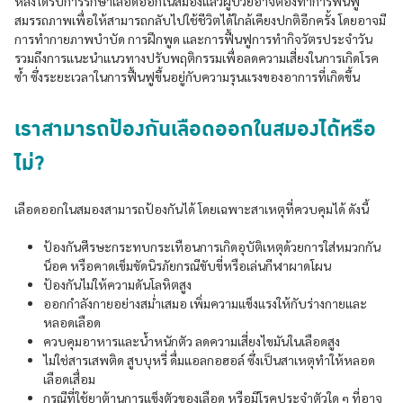
หลังได้รับการรักษาเลือดออกในสมองแล้วผู้ป่วยอาจต้องทำการฟื้นฟู
สมรรถภาพเพื่อให้สามารถกลับไปใช้ชีวิตได้ใกล้เคียงปกติอีกครั้ง โดยอาจมี
การทำกายภาพบำบัด การฝึกพูด และการฟื้นฟูการทำกิจวัตรประจำวัน
รวมถึงการแนะนำแนวทางปรับพฤติกรรมเพื่อลดความเสี่ยงในการเกิดโรค
ซ้ำ ซึ่งระยะเวลาในการฟื้นฟูขึ้นอยู่กับความรุนแรงของอาการที่เกิดขึ้น
เราสามารถป้องกันเลือดออกในสมองได้หรือ
ไม่?
เลือดออกในสมองสามารถป้องกันได้ โดยเฉพาะสาเหตุที่ควบคุมได้ ดังนี้
ป้องกันศีรษะกระทบกระเทือนการเกิดอุบัติเหตุด้วยการใส่หมวกกัน
น็อค หรือคาดเข็มขัดนิรภัยกรณีขับขี่หรือเล่นกีฬาผาดโผน
ป้องกันไม่ให้ความดันโลหิตสูง
ออกกำลังกายอย่างสม่ำเสมอ เพิ่มความแข็งแรงให้กับร่างกายและ
หลอดเลือด
ควบคุมอาหารและน้ำหนักตัว ลดความเสี่ยงไขมันในเลือดสูง
ไม่ใช่สารเสพติด สูบบุหรี่ ดื่มแอลกอฮอล์ ซึ่งเป็นสาเหตุทำให้หลอด
เลือดเสื่อม
กรณีที่ใช้ยาต้านการแข็งตัวของเลือด หรือมีโรคประจำตัวใด ๆ ที่อาจ