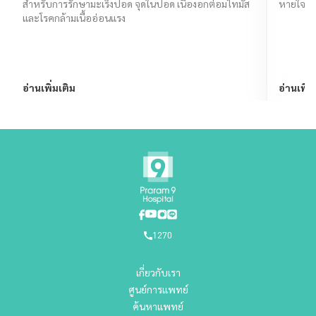
สำหรับการรักษามะเร็งปอด จุดในปอด เนื้องอกต่อมไทมัส
หายใจลำ
และโรคกล้ามเนื้ออ่อนแรง
อ่านเพิ่มเติม
อ่านเพิ่ม
1270
เกี่ยวกับเรา
ศูนย์การแพทย์
ค้นหาแพทย์