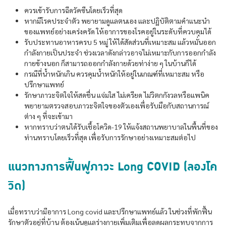
ควรเข้ารับการฉีดวัคซีนโดยเร็วที่สุด
หากมีโรคประจำตัว พยายามดูแลตนเอง และปฏิบัติตามคำแนะนำ
ของแพทย์อย่างเคร่งครัด ให้อาการของโรคอยู่ในระดับที่ควบคุมได้
รับประทานอาหารครบ 5 หมู่ ให้ได้สัดส่วนที่เหมาะสม แล้วหมั่นออก
กำลังกายเป็นประจำ ช่วงเวลาดังกล่าวอาจไม่เหมาะกับการออกกำลัง
กายข้างนอก ก็สามารถออกกำลังกายด้วยท่าง่าย ๆ ในบ้านก็ได้
กรณีที่น้ำหนักเกิน ควรคุมน้ำหนักให้อยู่ในเกณฑ์ที่เหมาะสม หรือ
ปรึกษาแพทย์
รักษาภาวะจิตใจให้สดชื่น แจ่มใส ไม่เครียด ไม่วิตกกังวลหรือแพนิค
พยายามตรวจสอบภาวะจิตใจของตัวเองเพื่อรับมือกับสถานการณ์
ต่าง ๆ ที่จะเข้ามา
หากทราบว่าตนได้รับเชื้อโควิด-19 ให้แจ้งสถานพยาบาลในพื้นที่ของ
ท่านทราบโดยเร็วที่สุด เพื่อรับการรักษาอย่างเหมาะสมต่อไป
แนวทางการฟื้นฟูภาวะ Long COVID (ลองโค
วิด)
เมื่อทราบว่ามีอาการ Long covid และปรึกษาแพทย์แล้ว ในช่วงที่พักฟื้น
รักษาตัวอยู่ที่บ้าน ต้องเน้นดูแลร่างกายเพิ่มเติมเพื่อลดผลกระทบจากการ