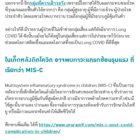
นอกจากนี้ อีก
กลุ่มที่ควรเฝ้าระวัง
เพราะมีโอกาสได้รับผลกระทบของโรค
ที่รุนแรงและฟื้นตัวได้ยากกว่า คือ กลุ่มผู้สูงอายุ ผู้ที่มีภาวะอ้วน ผู้ป่วยโรค
ประจำตัว โดยเฉพาะโรคเบาหวาน รวมถึงกลุ่มผู้ที่มีระบบภูมิคุ้มกันต่ำ
อย่างไรก็ดี มีรายงานผู้ป่วยที่ไม่เข้าข่ายกลุ่มเสี่ยง แต่ก็ยังมีอาการ Long
COVID ได้ ดังนั้น แม้จะไม่ได้อยู่ในกลุ่มเสี่ยง แต่การไม่ประมาทไว้ก่อน จะ
ช่วยลดโอกาสติดเชื้อและลดโอกาสที่จะเป็น Long COVID ที่ดีที่สุด
ในเด็กหลังติดโควิด อาจพบภาวะแทรกซ้อนรุนแรง ที่
เรียกว่า MIS-C
Multisystem inflammatory syndrome in children (MIS-C) ซึ่งเป็นภาวะ
หลังจากที่เด็กติดโควิดแล้วมีเกิดอาการอักเสบของอวัยวะต่าง ๆ ทั่วร่างกาย
เกิดจากระบบภูมิคุ้มกันที่สูงผิดปกติ อาจมีอาการคล้ายโรคคาวะซากิ เช่น มี
ไข้สูง ผื่น ตาแดง ปากแดง ซึ่งอาจมีอาการรุนแรงต้องเข้ารับการรักษาในไอซี
ยู หรือมีภาวะแทรกซ้อนทำให้เสียชีวิตได้
ศึกษาเพิ่มเติม ได้ที่
https://www.praram9.com/mis-c-post-covid-
complication-in-children/