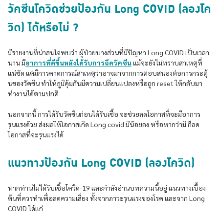
วัคซีนโควิดช่วยป้องกัน Long COVID (ลองโค
วิด) ได้หรือไม่ ?
มีรายงานที่น่าสนใจพบว่า ผู้ป่วยบางส่วนที่มีปัญหา Long COVID เป็นเวลา
นาน มี
อาการที่ดีขึ้นหลังได้รับการฉีดวัคซีน
แม้จะยังไม่ทราบสาเหตุที่
แน่ชัด แต่มีการคาดการณ์สาเหตุว่าอาจมาจากการตอบสนองต่อการกระตุ้
นของวัคซีน ทำให้ภูมิคุ้มกันมีความเปลี่ยนแปลงหรือถูก reset ให้กลับมา
ทำงานได้ตามปกติ
นอกจากนี้ การได้รับวัคซีนก่อนได้รับเชื้อ จะช่วยลดโอกาสที่จะมีอาการ
รุนแรงด้วย ส่งผลให้โอกาสเกิด Long covid มีน้อยลง หรือหากว่ามี ก็ลด
โอกาสที่จะรุนแรงได้
แนวทางป้องกัน Long COVID (ลองโควิด)
หากท่านไม่ได้รับเชื้อโควิด-19 และกำลังอ่านบทความนี้อยู่ แนวทางเบื้อง
ต้นที่ควรทำเพื่อลดความเสี่ยง ทั้งจากภาวะรุนแรงของโรค และจาก Long
COVID ได้แก่