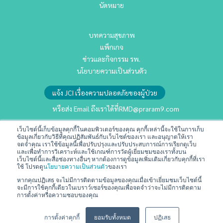
นัดหมาย
บทความสุขภาพ
แพ็กเกจ
ข่าวและกิจกรรม รพ.
นโยบายความเป็นส่วนตัว
แจ้ง JCI เรื่องความปลอดภัยของผู้ป่วย
หรือส่ง Email ถึงเราได้ที่
RMD@praram9.com
เว็บไซต์นี้เก็บข้อมูลคุกกี้ในคอมพิวเตอร์ของคุณ คุกกี้เหล่านี้จะใช้ในการเก็บ
นักลงทุนสัมพันธ์
ข้อมูลเกี่ยวกับวิธีที่คุณปฏิสัมพันธ์กับเว็บไซต์ของเรา และอนุญาตให้เรา
จดจำคุณ เราใช้ข้อมูลนี้เพื่อปรับปรุงและปรับประสบการณ์การเรียกดูเว็บ
การพัฒนาอย่างยั่งยืน
และเพื่อทำการวิเคราะห์และใช้เกณฑ์การวัดผู้เยี่ยมชมของเราทั้งบน
เว็บไซต์นี้และสื่อช่องทางอื่นๆ หากต้องการดูข้อมูลเพิ่มเติมเกี่ยวกับคุกกี้ที่เรา
ร่วมงานกับเรา
ใช้ โปรดดู
นโยบายความเป็นส่วนตัว
ของเรา
ติดต่อเรา
หากคุณปฏิเสธ จะไม่มีการติดตามข้อมูลของคุณเมื่อเข้าเยี่ยมชมเว็บไซต์นี้
จะมีการใช้คุกกี้เดียวในเบราว์เซอร์ของคุณเพื่อจดจำว่าจะไม่มีการติดตาม
ข้อกำหนดและเงื่อนไข
การตั้งค่าหรือความชอบของคุณ
💬
สอบถามข้อมูลหรือบริการได้เลยครับ
การตั้งค่าคุกกี้
ยอมรับทั้งหมด
ปฏิเสธ
Copyright © 2024 All Rights Reserved | Praram 9 Hospital