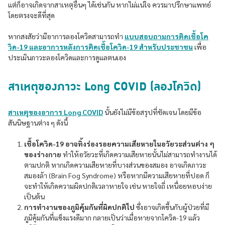
แต่ก็อาจเกิดจากสาเหตุอื่นๆ ได้เช่นกัน หากไม่แน่ใจ ควรมาปรึกษาแพทย์
โดยตรงจะดีที่สุด
หากสงสัยว่ามีอาการลองโควิดสามารถทำ
แบบสอบถามการติดเชื้อโค
วิด-19 และอาการหลังการติดเชื้อโควิด-19 สำหรับประชาชน
เพื่อ
ประเมินภาวะลองโควิดและการดูแลตนเอง
สาเหตุของภาวะ Long COVID (ลองโควิด)
สาเหตุของอาการ Long COVID
นั้นยังไม่มีข้อสรุปที่ชัดเจน โดยมีข้อ
สันนิษฐานต่าง ๆ ดังนี้
เชื้อโควิด-19 อาจทิ้งร่องรอยความเสียหายในอวัยวะส่วนต่าง ๆ
ของร่างกาย
ทำให้อวัยวะที่เกิดความเสียหายนั้นไม่สามารถทำงานได้
ตามปกติ หากเกิดความเสียหายที่บางส่วนของสมอง อาจเกิดภาวะ
สมองล้า (Brain Fog Syndrome) หรือหากมีความเสียหายที่ปอด ก็
จะทำให้เกิดความผิดปกติเวลาหายใจ เช่น หายใจถี่ เหนื่อยหอบง่าย
เป็นต้น
การทำงานของภูมิคุ้มกันที่ผิดปกติไป
ซึ่งอาจเกิดขึ้นกับผู้ป่วยที่มี
ภูมิคุ้มกันที่แข็งแรงดีมาก กลายเป็นว่าเมื่อหายจากโควิด-19 แล้ว