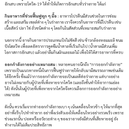
อักเสบ เพราะโควิด-19 ได้ทำให้เกิดการอักเสบทั่วร่างกาย ได้แก่
กินอาหารที่ช่วยฟื้นฟูทุก ๆ มื้อ :
อาหารโปรตีนมีส่วนช่วยในการซ่อม
สร้าง และเสริม เซลล์ต่าง ๆ ในร่างกาย เราจึงควรกินอาหารที่มีโปรตีน เช่น
เนื้อสัตว์ ปลา ไข่ ถั่วชนิดต่าง ๆ โดยกินในสัดส่วนที่เหมาะสมกับร่างกาย
นอกจากนี้ อาจกินอาหารประเภทแป้งไม่ขัดสี เช่น ข้าวกล้องหอมมะลิ ขนม
ปังโฮลวีท เพื่อลดอัตราการดูดซึมน้ำตาลที่เร็วเกินไป (น้ำตาลมีส่วนเพิ่ม
โอกาสการอักเสบ) แล้วอย่าลืมกินผักและผลไม้ เพื่อให้ได้สารอาหารที่ครบ
ออกกำลังกายอย่างเหมาะสม :
หลายคนอาจนึกถึง “การออกกำลังกาย”
เพราะเป็นแนวทางหนึ่งในการฟื้นฟูร่างกายให้กลับมามีสมรรถภาพเช่นเดิม
ได้อีกครั้ง ซึ่งแม้ว่าการออกกำลังกายจะเป็นผลดีต่อร่างกาย แต่บางอย่าง
อาจไม่เหมาะกับผู้ป่วยที่เพิ่งหายจากโควิด (และถึงขั้นทำให้อาการแย่ลง
ได้) ดังนั้นในผู้ป่วยที่เพิ่งหายจากโควิดจึงควรเลือกการออกกำลังกายอย่าง
เหมาะสม
ดังนั้น ควรเริ่มจากท่าออกกำลังกายเบา ๆ เน้นเคลื่อนไหวช้า ๆ ให้มากที่สุด
อย่าพึ่งรีบไปทำท่ายาก อย่าพึ่งเร่งตัวเองให้เคลื่อนไหวอย่างรวดเร็ว เพราะ
ช่วงแรกนั้น ปอดหรืออวัยวะต่าง ๆ ของเราอาจยังมีส่วนที่เสียหายอยู่ ยัง
ทำงานได้ไม่เต็มประสิทธิภาพ