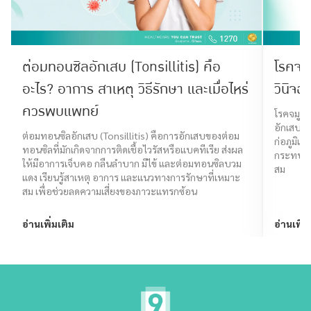
ต่อมทอนซิลอักเสบ (Tonsillitis) คือ
โรคจม
อะไร? อาการ สาเหตุ วิธีรักษา และเมื่อไหร่
วินิจ
ควรพบแพทย์
โรคจมูกอ
อักเสบเร
ต่อมทอนซิลอักเสบ (Tonsillitis) คือการอักเสบของต่อม
ก่อภูมิแ
ทอนซิลที่มักเกิดจากการติดเชื้อไวรัสหรือแบคทีเรีย ส่งผล
กระทบต่อ
ให้มีอาการเจ็บคอ กลืนลำบาก มีไข้ และต่อมทอนซิลบวม
สม
แดง เรียนรู้สาเหตุ อาการ และแนวทางการรักษาที่เหมาะ
สม เพื่อช่วยลดความเสี่ยงของภาวะแทรกซ้อน
อ่านเพิ่มเติม
อ่านเพิ่ม