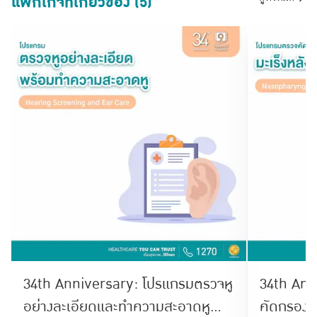
แพ็กเกจที่เกี่ยวข้อง (5)
34th Anniversary: โปรแกรมตรวจหู
34th Ann
อย่างละเอียดและทำความสะอาดหู
คัดกรองมะ