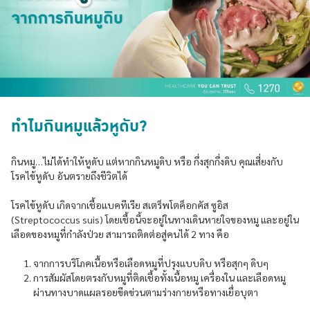
ทำไมกินหมูแล้วหูดับ?
กินหมู…ไม่ได้ทำให้หูดับ แต่หากกินหมูดิบ หรือ กึ่งสุกกึ่งดิบ คุณเสี่ยงกับ
โรคไข้หูดับ อันตรายถึงชีวิตได้
โรคไข้หูดับ เกิดจากเชื้อแบคทีเรีย สเตร็พโตค็อกคัส ซูอิส
(Streptococcus suis) โดยเชื้อนี้จะอยู่ในทางเดินหายใจของหมู และอยู่ใน
เลือดของหมูที่กำลังป่วย สามารถติดต่อสู่คนได้ 2 ทาง คือ
จากการบริโภคเนื้อหรือเลือดหมูที่ปรุงแบบดิบ หรือสุกๆ ดิบๆ
การสัมผัสโดยตรงกับหมูที่ติดเชื้อทั้งเนื้อหมู เครื่องใน และเลือดหมู
ผ่านทางบาดแผลรอยขีดข่วนตามร่างกายหรือทางเยื่อบุตา