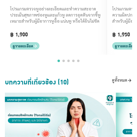
(Hearing Screening and Ear
โปรแกรมตรวจหูอย่างละเอียดและทำความสะอาด
โปรแกรมตรวจค
Care)
ประเมินสุขภาพช่องหูและแก้วหู ลดการอุดตันจากขี้หู
ความผิดปกติ
เหมาะสำหรับผู้มีอาการหูอื้อ แน่นหู หรือได้ยินไม่ชัด
สำหรับผู้มีอาก
หรือมีก้อนที่
฿ 1,900
฿ 1,950
ดูรายละเอียด
ดูรายละเอียด
บทความที่เกี่ยวข้อง (10)
ดูทั้งหมด