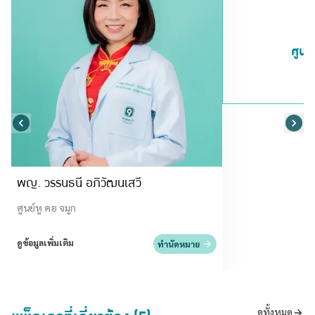
ศูนย
พญ. วรรนธนี อภิวัฒนเสวี
ศูนย์หู คอ จมูก
ดูข้อมูลเพิ่มเติม
ทำนัดหมาย
ดูทั้งหมด