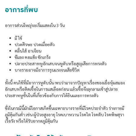
อาการที่พบ
อาการส่วนใหญ่จะเริ่มแสดงใน 3 วัน
มี ไข้
ปวดศีรษะ ปวดเมื่อยตัว
คลื่นไส้ อาเจียน
ซึมลง คอแข็ง ชักเกร็ง
ปลายประสาทหูอักเสบจนหูดับหรือสูญเสียการทรงตัว
บางรายอาจมีอาการรุนแรงจนเสียชีวิต
ทั้งนี้ คนไข้ที่มีอาการหูดับนั้น พบว่ามาจากปัญหาเรื่องของเยื่อหุ้มสมอง
อักเสบหรือติดเชื้อในการแสเลือดก่อน แล้วเชื้อจึงลุกลามเข้าสู่ปลาย
ประสาทหูชั้นในที่เกี่ยวข้องกับการได้ยินและการทรงตัว
ซึ่งในกรณีนี้มักมีโอกาสเกิดขึ้นเฉพาะบางรายที่มีโรคประจำตัว ร่างกายมี
ภูมิคุ้มกันต่ำ เช่น ผู้ป่วยสูงอายุ โรคเบาหวาน โรคไต โรคตับ โรคพิษสุรา
เรื้อรัง หรือได้รับยากดภูมิคุ้มกัน