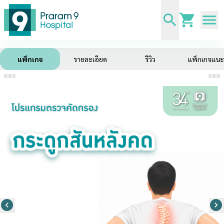
แพ็กเกจ
รายละเอียด
รีวิว
แพ็กเกจแน