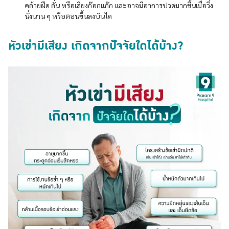
คล้ายฝืด ลั่น หรือเสียงก๊อกแก๊ก และอาจมีอาการปวดมากขึ้นเมื่อวิ่ง
นั่งนาน ๆ หรือตอนขึ้นลงบันได
หัวเข่ามีเสียง เกิดจากปัจจัยใดได้บ้าง?