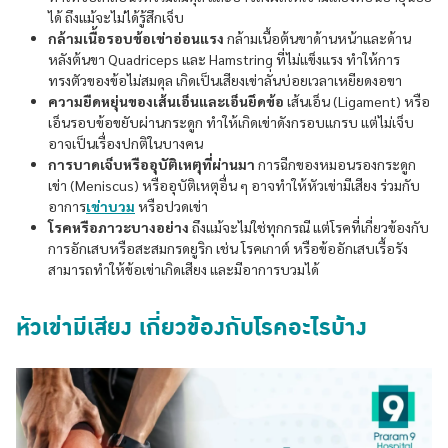
ได้ ถึงแม้จะไม่ได้รู้สึกเจ็บ
กล้ามเนื้อรอบข้อเข่าอ่อนแรง
กล้ามเนื้อต้นขาด้านหน้าและด้าน
หลังต้นขา Quadriceps และ Hamstring ที่ไม่แข็งแรง ทำให้การ
ทรงตัวของข้อไม่สมดุล เกิดเป็นเสียงเข่าลั่นบ่อยเวลาเหยียดงอขา
ความยืดหยุ่นของเส้นเอ็นและเอ็นยึดข้อ
เส้นเอ็น (Ligament) หรือ
เอ็นรอบข้อขยับผ่านกระดูก ทำให้เกิดเข่าดังกรอบแกรบ แต่ไม่เจ็บ
อาจเป็นเรื่องปกติในบางคน
การบาดเจ็บหรืออุบัติเหตุที่ผ่านมา
การฉีกของหมอนรองกระดูก
เข่า (Meniscus) หรืออุบัติเหตุอื่น ๆ อาจทำให้หัวเข่ามีเสียง ร่วมกับ
อาการ
เข่าบวม
หรือปวดเข่า
โรคหรือภาวะบางอย่าง
ถึงแม้จะไม่ใช่ทุกกรณี แต่โรคที่เกี่ยวข้องกับ
การอักเสบหรือสะสมกรดยูริก เช่น โรคเกาต์ หรือข้ออักเสบเรื้อรัง
สามารถทำให้ข้อเข่าเกิดเสียง และมีอาการบวมได้
หัวเข่ามีเสียง เกี่ยวข้องกับโรคอะไรบ้าง