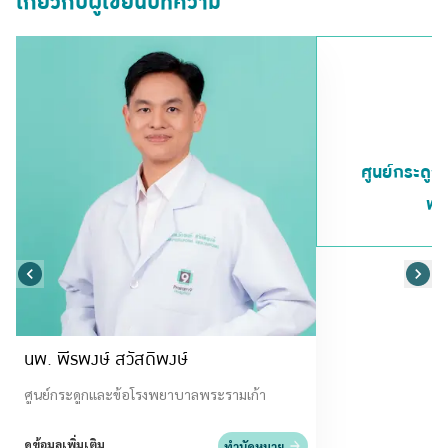
เกี่ยวกับผู้เขียนบทความ
ศูนย์กระดู
พร
นพ. พีรพงษ์ สวัสดิพงษ์
ศูนย์กระดูกและข้อโรงพยาบาลพระรามเก้า
ดูข้อมูลเพิ่มเติม
ทำนัดหมาย