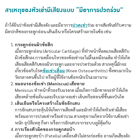
สาเหตุของหัวเข่ามีเสียงแบบ “มีอาการปวดร่วม”
ถ้าได้ยินว่าข้อเข่ามีเสียงดัง และมีอาการ
ปวดเข่า
ร่วม อาจสัมพันธ์กับความ
ผิดปกติของกระดูกอ่อน เส้นเอ็น หรือโครงสร้างภายในข้อ เช่น
กระดูกอ่อนผิวข้อสึก
เมื่อกระดูกอ่อน (Articular Cartilage) ที่ทำหน้าที่ลดแรงเสียดสีกับ
ผิวข้อสึกลง การเคลื่อนไหวของข้อเข่าจะไม่ลื่นเหมือนเดิม ทำให้เกิด
เสียงเสียดสีกันของผิวกระดูก และอาจปวดร่วมด้วย สาเหตุนี้มักจะ
เกี่ยวข้องกับโรค
ข้อเข่าเสื่อม
(Knee Osteoarthritis) ซึ่งพบมากใน
วัยกลางคนขึ้นไป หรือผู้ที่ใช้งานข้อหนักเป็นเวลานาน
หมอนรองข้อเข่า (Meniscus) เสียหาย
Meniscus ทำหน้าที่รองรับแรงกด เมื่อเกิดการฉีกขาดจะทำให้เกิด
เสียงคล้ายข้อลั่น และเจ็บเวลางอเข่า เดินหรือตอนที่ขึ้นลงบันได
เส้นเอ็นหรือโครงสร้างในข้ออักเสบ
การอักเสบกระตุ้นให้เกิดการเสียดสี และมักทำให้เกิดหัวเข่ามีเสียง
พร้อมอาการปวดเข่าหรือเข่าบวม สาเหตุอาจเกิดจากใช้งานข้อเข่า
หนัก อุบัติเหตุ กีฬา หรือการอักเสบจากระบบภูมิคุ้มกัน
การเรียงตัวผิดของกระดูกสะบ้า
เมื่อกระดูกสะบ้า (Patella) เคลื่อนตัวไม่ตรงร่องข้อ อาจเกิดเสียงดัง