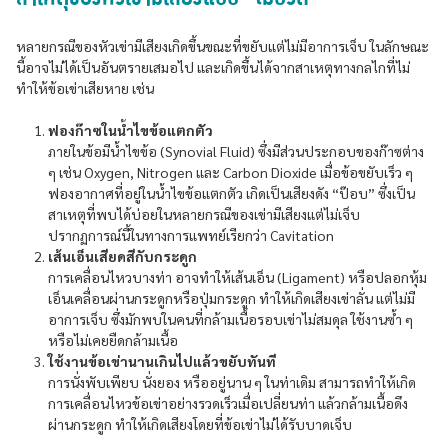
หลายกรณีของหัวเข่ามีเสียงเกิดขึ้นขณะที่ขยับแต่ไม่มีอาการเจ็บ ในลักษณะ
นี้อาจไม่ได้เป็นอันตรายเสมอไป และเกิดขึ้นได้จากสาเหตุทางกลไกที่ไม่
ทำให้ข้อเข่าเสียหาย เช่น
ฟองก๊าซในน้ำไขข้อแตกตัว
ภายในข้อมีน้ำไขข้อ (Synovial Fluid) ซึ่งมีส่วนประกอบของก๊าซต่าง
ๆ เช่น Oxygen, Nitrogen และ Carbon Dioxide เมื่อข้อขยับเร็ว ๆ
ฟองอากาศที่อยู่ในน้ำไขข้อแตกตัว เกิดเป็นเสียงดัง “ป๊อบ” ซึ่งเป็น
สาเหตุที่พบได้บ่อยในหลายกรณีของเข่ามีเสียงแต่ไม่เจ็บ
ปรากฏการณ์นี้ในทางการแพทย์เรียกว่า Cavitation
เส้นเอ็นเสียดสีกับกระดูก
การเคลื่อนไหวบางท่า อาจทำให้เส้นเอ็น (Ligament) หรือปลอกหุ้ม
เอ็นเคลื่อนผ่านกระดูกหรือปุ่มกระดูก ทำให้เกิดเสียงเข่าลั่น แต่ไม่มี
อาการเจ็บ ซึ่งมักพบในคนที่กล้ามเนื้อรอบเข่าไม่สมดุล ใช้งานซ้ำ ๆ
หรือไม่เคยยืดกล้ามเนื้อ
ใช้งานข้อเข่านานเกินไปแล้วขยับทันที
การนั่งพับเพียบ นั่งยอง หรืออยู่นาน ๆ ในท่าเดิม สามารถทำให้เกิด
การเคลื่อนไหวข้อเข่าอย่างรวดเร็วเมื่อเปลี่ยนท่า แล้วกล้ามเนื้อดึง
ผ่านกระดูก ทำให้เกิดเสียงโดยที่ข้อเข่าไม่ได้รับบาดเจ็บ