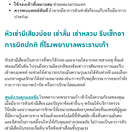
ใช้รองเท้าที่เหมาะสม
ช่วยลดแรงกระแทก
ควรพบแพทย์ทันที
ถ้าหากมีอาการหัวเข่าดังก๊อบแก๊บหรือมีอาการ
ปวดร่วม
หัวเข่ามีเสียงบ่อย เข่าลั่น เข่าหลวม รีบเช็กอา
การผิดปกติ ที่โรงพยาบาลพระรามเก้า
หัวเข่ามีเสียงเป็นอาการที่พบได้บ่อย และอาจเกิดจากหลายสาเหตุ ตั้งแต่
ฟองแก๊สในข้อ ไปจนถึงความผิดปกติของข้อเข่า การสังเกตอาการและรีบ
เข้าพบแพทย์ จะช่วยให้สามารถประเมินความรุนแรงได้ทันท่วงที และเลือก
แนวทางดูแลรักษาได้อย่างเหมาะสม เช่น การปรับพฤติกรรม การออกกำลัง
กาย การกายภาพบำบัด หรือการรักษาโดยแพทย์
ศูนย์กระดูกและข้อ
โรงพยาบาลพระรามเก้า เข้าใจถึงความกังวลของคุณ
เมื่อมีอาการหัวเข่ามีเสียง และปัญหาข้อเข่าอื่น ๆ พร้อมให้บริการตรวจ
วินิจฉัย และวางแผนการรักษาให้เหมาะสมแต่ละบุคคลโดยทีมแพทย์ผู้ดูแล
ที่มีความรู้เฉพาะทาง พร้อมด้วยเทคโนโลยีที่ทันสมัย เพื่อคืนความมั่นคง
และอิสระในการเคลื่อนไหวให้กับคุณอย่างปลอดภัย ไม่ว่าจะเป็นอาการหัว
เข่ามีเสียงในระยะเริ่มต้น หรือข้อเข่าเสื่อมขั้นรุนแรง