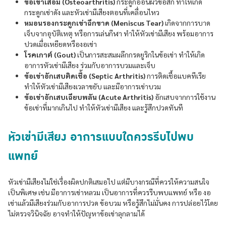
ข้อเข่าเสื่อม (Osteoarthritis)
กระดูกอ่อนผิวข้อสึก ทำให้เกิด
กระดูกเข่าดัง และหัวเข่ามีเสียงตอนที่เคลื่อนไหว
หมอนรองกระดูกเข่าฉีกขาด (Meniscus Tear)
เกิดจากการบาด
เจ็บจากอุบัติเหตุ หรือการเล่นกีฬา ทำให้หัวเข่ามีเสียง พร้อมอาการ
ปวดเมื่อเหยียดหรืองอเข่า
โรคเกาต์ (Gout)
เป็นการสะสมผลึกกรดยูริกในข้อเข่า ทำให้เกิด
อาการหัวเข่ามีเสียง ร่วมกับอาการบวมและเจ็บ
ข้อเข่าอักเสบติดเชื้อ (Septic Arthritis)
การติดเชื้อแบคทีเรีย
ทำให้หัวเข่ามีเสียงเวลาขยับ และมีอาการเข่าบวม
ข้อเข่าอักเสบเฉียบพลัน (Acute Arthritis)
อักเสบจากการใช้งาน
ข้อเข่าที่มากเกินไป ทำให้หัวเข่ามีเสียง และรู้สึกปวดทันที
หัวเข่ามีเสียง อาการแบบใดควรรีบไปพบ
แพทย์
หัวเข่ามีเสียงไม่ใช่เรื่องผิดปกติเสมอไป แต่มีบางกรณีที่ควรให้ความสนใจ
เป็นพิเศษ เช่น มีอาการเข่าหลวม เป็นอาการที่ควรรีบพบแพทย์ หรือ งอ
เข่าแล้วมีเสียงร่วมกับอาการปวด ข้อบวม หรือรู้สึกไม่มั่นคง การปล่อยไว้โดย
ไม่ตรวจวินิจฉัย อาจทำให้ปัญหาข้อเข่าลุกลามได้