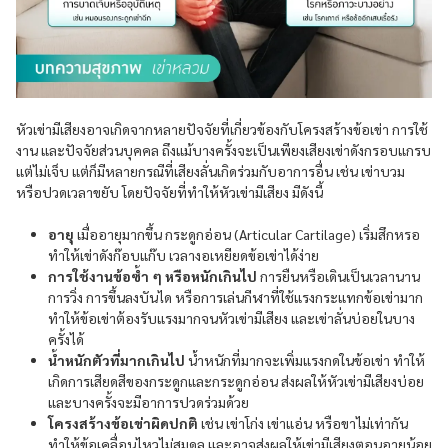
หัวเข่ามีเสียงอาจเกิดจากหลายปัจจัยที่เกี่ยวข้องกับโครงสร้างข้อเข่า การใช้
งาน และปัจจัยส่วนบุคคล ถึงแม้บางครั้งจะเป็นเพียงเสียงเข่าดังกรอบแกรบ
แต่ไม่เจ็บ แต่ก็มีหลายกรณีที่เสียงลั่นเกิดร่วมกับอาการอื่น เช่น เข่าบวม
หรือปวดเวลาขยับ โดยปัจจัยที่ทำให้หัวเข่ามีเสียง มีดังนี้
อายุ
เมื่ออายุมากขึ้น กระดูกอ่อน (Articular Cartilage) เริ่มสึกหรอ
ทำให้เข่าดังก๊อบแก๊บ เวลางอเหยียดข้อเข่าได้ง่าย
การใช้งานข้อซ้ำ ๆ หรือหนักเกินไป
การยืนหรือเดินเป็นเวลานาน
การวิ่ง การขึ้นลงบันได หรือการเล่นกีฬาที่ใช้แรงกระแทกข้อเข่ามาก
ทำให้ข้อเข่าต้องรับแรงมากจนหัวเข่ามีเสียง และเข่าลั่นบ่อยในบาง
ครั้งได้
น้ำหนักตัวที่มากเกินไป
น้ำหนักที่มากจะเพิ่มแรงกดในข้อเข่า ทำให้
เกิดการเสียดสีของกระดูกและกระดูกอ่อน ส่งผลให้หัวเข่ามีเสียงบ่อย
และบางครั้งจะมีอาการปวดร่วมด้วย
โครงสร้างข้อเข่าผิดปกติ
เช่น เข่าโก่ง เข่าแอ่น หรือขาไม่เท่ากัน
ทำให้ข้อเคลื่อนไหวไม่สมดุล และอาจส่งผลให้เข่ามีเสียงตอนอายุน้อย