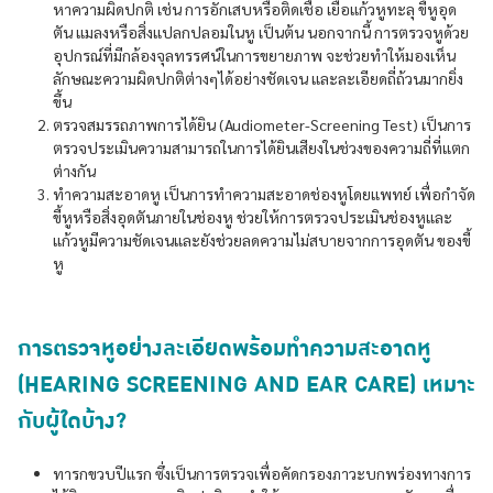
หาความผิดปกติ เช่น การอักเสบหรือติดเชื้อ เยื่อแก้วหูทะลุ ขี้หูอุด
ตัน แมลงหรือสิ่งแปลกปลอมในหู เป็นต้น นอกจากนี้ การตรวจหูด้วย
อุปกรณ์ที่มีกล้องจุลทรรศน์ในการขยายภาพ จะช่วยทำให้มองเห็น
ลักษณะความผิดปกติต่างๆได้อย่างชัดเจน และละเอียดถี่ถ้วนมากยิ่ง
ขึ้น
ตรวจสมรรถภาพการได้ยิน (Audiometer-Screening Test) เป็นการ
ตรวจประเมินความสามารถในการได้ยินเสียงในช่วงของความถี่ที่แตก
ต่างกัน
ทำความสะอาดหู เป็นการทำความสะอาดช่องหูโดยแพทย์ เพื่อกำจัด
ขี้หูหรือสิ่งอุดตันภายในช่องหู ช่วยให้การตรวจประเมินช่องหูและ
แก้วหูมีความชัดเจนและยังช่วยลดความไม่สบายจากการอุดตัน ของขี้
หู
การตรวจหูอย่างละเอียดพร้อมทำความสะอาดหู
(HEARING SCREENING AND EAR CARE) เหมาะ
กับผู้ใดบ้าง?
ทารกขวบปีแรก ซึ่งเป็นการตรวจเพื่อคัดกรองภาวะบกพร่องทางการ