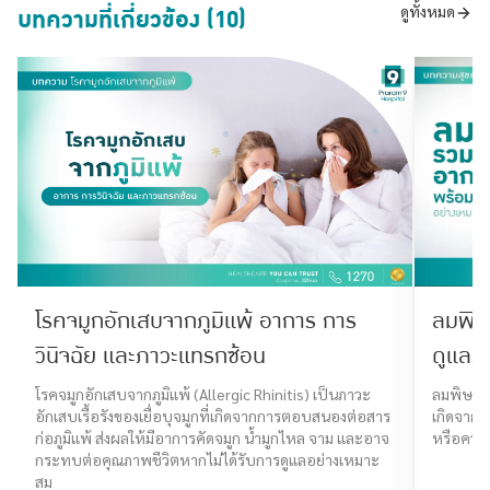
บทความที่เกี่ยวข้อง (10)
ดูทั้งหมด
โรคจมูกอักเสบจากภูมิแพ้ อาการ การ
ลมพิษ
วินิจฉัย และภาวะแทรกซ้อน
ดูแลร
โรคจมูกอักเสบจากภูมิแพ้ (Allergic Rhinitis) เป็นภาวะ
ลมพิษ คือ
อักเสบเรื้อรังของเยื่อบุจมูกที่เกิดจากการตอบสนองต่อสาร
เกิดจากส
ก่อภูมิแพ้ ส่งผลให้มีอาการคัดจมูก น้ำมูกไหล จาม และอาจ
หรือความ
กระทบต่อคุณภาพชีวิตหากไม่ได้รับการดูแลอย่างเหมาะ
สม