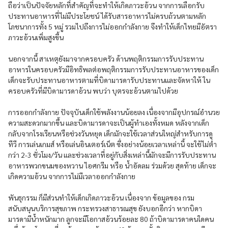
ถือว่าเป็นปัจจัยหลักที่สำคัญที่จะทำให้เกิดภาวะอ้วน จากการเลือกรับ
ประทานอาหารที่ไม่มีประโยชน์ ได้รับสารอาหารไม่ครบถ้วนตามหลัก
โภชนาการทั้ง 5 หมู่ รวมไปถึงการไม่ออกกำลังกาย จึงทำให้เด็กไทยมีอัตรา
ภาวะอ้วนเพิ่มสูงขึ้น
นอกจากนี้ สาเหตุยังมาจากครอบครัว ด้านพฤติกรรมการรับประทาน
อาหารในครอบครัวมีอิทธิพลต่อพฤติกรรมการรับประทานอาหารของเด็ก
เด็กจะรับประทานอาหารตามที่บิดามารดารับประทานและจัดหาให้ ใน
ครอบครัวที่มีบิดามารดาอ้วน พบว่า บุตรจะอ้วนตามไปด้วย
การออกกําลังกาย ปัจจุบันเด็กใช้พลังงานน้อยลง เนื่องจากมีอุปกรณ์อํานวย
ความสะดวกมากขึ้น และบิดามารดาจะเป็นผู้ทําเองทั้งหมด หลังจากเด็ก
กลับจากโรงเรียนหรือช่วงวันหยุด เด็กมักจะใช้เวลาส่วนใหญ่สำหรับการดู
ทีวี การเล่นเกมส์ หรือเล่นอินเตอร์เน็ต ซึ่งอย่างน้อยเวลาเหล่านี้ จะใช้ไม่ต่ำ
กว่า 2-3 ชั่วโมง/วัน และช่วงเวลาที่อยู่กับสิ่งเหล่านี้มักจะมีการรับประทาน
อาหารพวกขนมของหวาน ไอศกรีม หรือ น้ำอัดลม ร่วมด้วย สุดท้าย เด็กจะ
เกิดความอ้วน จากการไม่มีเวลาออกกําลังกาย
พันธุกรรม ก็มีส่วนทำให้เด็กเกิดภาวะอ้วน เนื่องจาก ข้อมูลของ กรม
สนับสนุนบริการสุขภาพ กระทรวงสาธารณสุข ยังบอกอีกว่า หากบิดา
มารดามีน้ำหนักมาก ลูกจะมีโอกาสอ้วนร้อยละ 80 ถ้าบิดามารดาคนใดคน