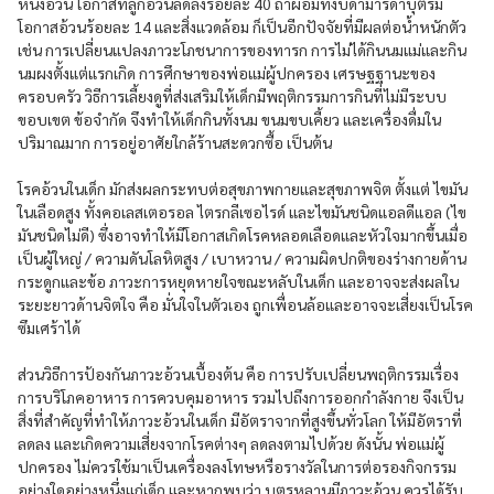
หนึ่งอ้วน โอกาสที่ลูกอ้วนลดลงร้อยละ 40 ถ้าผอมทั้งบิดามารดาบุตรมี
โอกาสอ้วนร้อยละ 14 และสิ่งแวดล้อม ก็เป็นอีกปัจจัยที่มีผลต่อน้ำหนักตัว
เช่น การเปลี่ยนแปลงภาวะโภชนาการของทารก การไม่ได้กินนมแม่และกิน
นมผงตั้งแต่แรกเกิด การศึกษาของพ่อแม่ผู้ปกครอง เศรษฐฐานะของ
ครอบครัว วิธีการเลี้ยงดูที่ส่งเสริมให้เด็กมีพฤติกรรมการกินที่ไม่มีระบบ
ขอบเขต ข้อจำกัด จึงทำให้เด็กกินทั้งนม ขนมขบเคี้ยว และเครื่องดื่มใน
ปริมาณมาก การอยู่อาศัยใกล้ร้านสะดวกซื้อ เป็นต้น
โรคอ้วนในเด็ก มักส่งผลกระทบต่อสุขภาพกายและสุขภาพจิต ตั้งแต่ ไขมัน
ในเลือดสูง ทั้งคอเลสเตอรอล ไตรกลีเซอไรด์ และไขมันชนิดแอลดีแอล (ไข
มันชนิดไม่ดี) ซึ่งอาจทำให้มีโอกาสเกิดโรคหลอดเลือดและหัวใจมากขึ้นเมื่อ
เป็นผู้ใหญ่ / ความดันโลหิตสูง / เบาหวาน / ความผิดปกติของร่างกายด้าน
กระดูกและข้อ ภาวะการหยุดหายใจขณะหลับในเด็ก และอาจจะส่งผลใน
ระยะยาวด้านจิตใจ คือ มั่นใจในตัวเอง ถูกเพื่อนล้อและอาจจะเสี่ยงเป็นโรค
ซึมเศร้าได้
ส่วนวิธีการป้องกันภาวะอ้วนเบื้องต้น คือ การปรับเปลี่ยนพฤติกรรมเรื่อง
การบริโภคอาหาร การควบคุมอาหาร รวมไปถึงการออกกำลังกาย จึงเป็น
สิ่งที่สำคัญที่ทำให้ภาวะอ้วนในเด็ก มีอัตราจากที่สูงขึ้นทั่วโลก ให้มีอัตราที่
ลดลง และเกิดความเสี่ยงจากโรคต่างๆ ลดลงตามไปด้วย ดังนั้น พ่อแม่ผู้
ปกครอง ไม่ควรใช้มาเป็นเครื่องลงโทษหรือรางวัลในการต่อรองกิจกรรม
อย่างใดอย่างหนึ่งแก่เด็ก และหากพบว่า บุตรหลานมีภาวะอ้วน ควรได้รับ