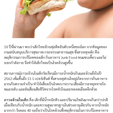
10 ปีที่ผ่านมา พบว่าเด็กไทยอ้วนพุ่งติดอันดับหนึ่งของโลก จากข้อมูลของ
กรมสนับสนุนบริการสุขภาพ กระทรวงสาธารณสุข ซึ่งสาเหตุหลัก คือ
พฤติกรรมการบริโภคของเด็ก กินอาหาร Junk Food ขนมขบเคี้ยว และไม่
ออกกำลังกาย จึงทำให้เด็กไทยเป็นโรคอ้วนสูงขึ้น
สถานการณ์ภาวะอ้วนในเด็กวัยเรียนมีภาวะน้ำหนักเกินและอ้วนถึงในปี
2562 เพิ่มขึ้นถึง 13.1 เปอร์เซ็นต์ ซึ่งสาเหตุส่วนใหญ่เกิดจากการกินอาหาร
มากเกินความจำเป็น ทำให้เสี่ยงเป็นโรคเบาหวาน เสี่ยงมีภาวะหยุดหายใจ
ขณะหลับ และยังเสี่ยงเสียชีวิตจากโรคหัวใจและหลอดเลือดอีกด้วย
ภาวะอ้วนในเด็ก
คือ เด็กที่มีน้ำหนักตัว และปริมาณไขมันมากเกินกว่าปกติ
เมื่อเทียบกับน้ำหนัก และความสูงมาตรฐานในช่วงอายุเดียวกัน หากน้ำหนัก
มากกว่า ร้อยละ 40 จะถือว่าเป็นโรคอ้วนซึ่งพฤติกรรมในการบริโภคอาหาร