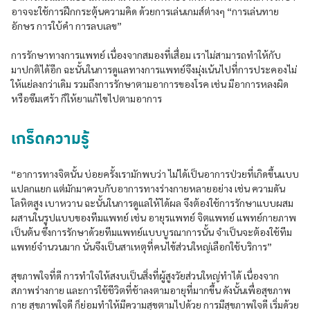
อาจจะใช้การฝึกกระตุ้นความคิด ด้วยการเล่นเกมส์ต่างๆ “การเล่นทาย
อักษร การใบ้คำ การลบเลข”
การรักษาทางการแพทย์ เนื่องจากสมองที่เสื่อม เราไม่สามารถทำให้กับ
มาปกติได้อีก ฉะนั้นในการดูแลทางการแพทย์จึงมุ่งเน้นไปที่การประคองไม่
ให้แย่ลงกว่าเดิม รวมถึงการรักษาตามอาการของโรค เช่น มีอาการหลงผิด
หรือซึมเศร้า ก็ให้ยาแก้ไขไปตามอาการ
เกร็ดความรู้
“อาการทางจิตนั้น บ่อยครั้งเรามักพบว่า ไม่ได้เป็นอาการป่วยที่เกิดขึ้นแบบ
แปลกแยก แต่มักมาควบกับอาการทางร่างกายหลายอย่าง เช่น ความดัน
โลหิตสูง เบาหวาน ฉะนั้นในการดูแลให้ได้ผล จึงต้องใช้การรักษาแบบผสม
ผสานในรูปแบบของทีมแพทย์ เช่น อายุรแพทย์ จิตแพทย์ แพทย์กายภาพ
เป็นต้น ซึ่งการรักษาด้วยทีมแพทย์แบบบูรณาการนั้น จำเป็นจะต้องใช้ทีม
แพทย์จำนวนมาก นั่นจึงเป็นสาเหตุที่คนไข้ส่วนใหญ่เลือกใช้บริการ”
สุขภาพใจที่ดี การทำใจให้สงบเป็นสิ่งที่ผู้สูงวัยส่วนใหญ่ทำได้ เนื่องจาก
สภาพร่างกาย และการใช้ชีวิตที่ช้าลงตามอายุที่มากขึ้น ดังนั้นเพื่อสุขภาพ
กาย สุขภาพใจดี ก็ย่อมทำให้มีความสุขตามไปด้วย การมีสุขภาพใจดี เริ่มด้วย