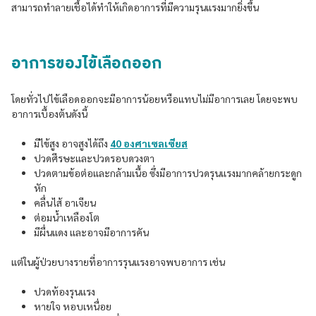
สามารถทำลายเชื้อได้ทำให้เกิดอาการที่มีความรุนแรงมากยิ่งขึ้น
อาการของไข้เลือดออก
โดยทั่วไปไข้เลือดออกจะมีอาการน้อยหรือแทบไม่มีอาการเลย โดยจะพบ
อาการเบื้องต้นดังนี้
มีไข้สูง อาจสูงได้ถึง
40 องศาเซลเซียส
ปวดศีรษะเเละปวดรอบดวงตา
ปวดตามข้อต่อเเละกล้ามเนื้อ ซึ่งมีอาการปวดรุนเเรงมากคล้ายกระดูก
หัก
คลื่นไส้ อาเจียน
ต่อมน้ำเหลืองโต
มีผื่นแดง เเละอาจมีอาการคัน
แต่ในผู้ป่วยบางรายที่อาการรุนแรงอาจพบอาการ เช่น
ปวดท้องรุนเเรง
หายใจ หอบเหนื่อย