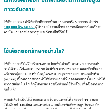
โรคไข้เลือดออก มีเกล็ดเลือดเท่าไหร่ที่อยู่ใน
ภาวะอันตราย
ไข้เลือดออกจะทำให้เกล็ดเลือดลดต่ำลงอย่างรวดเร็ว หากลดลงต่ำกว่า
100,000 ตัว/ลบ.มม.
ผู้ป่วยจะมีความเสี่ยงต่อภาวะเลือดออกในอวัยวะ
ภายใน เเละอาจมีอาการรุนเเรงถึงขั้นเสียชีวิตได้
ไข้เลือดออกรักษาอย่างไร?
ไข้เลือดออกยังไม่มียารักษาเฉพาะ โดยทั่วไปจะรักษาตามอาการร่วมกับ
การให้ยาลดไข้เเละอาการปวด โดยใช้ยา พาราเซตามอล เเละหลีกเลี่ยงยา
แก้ปวดกลุ่ม NSAIDs เช่น ไอบูโพรเฟน (ibuprofen) เเละ ยาเเอสไพริน
(aspirin) เนื่องจากสามารถทำให้มีความเสี่ยงให้เลือดออกมากขึ้น เเละทำให้
อาการแย่ลง ในเด็กเล็กผู้ปกครองควรเช็ดตัวลดไข้ร่วมด้วย เพื่อป้องกันการ
ชักในเด็ก
หากสงสัยว่าเป็นไข้เลือดออก ควรรีบพบเเพทย์เพื่อตรวจร่างกาย เเละ
วินิจฉัยอย่างละเอียด โดยเเพทย์จะเจาะเลือดเพื่อติดตามดูปริมาณเกล็ด