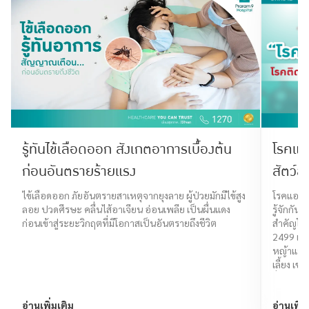
รู้ทันไข้เลือดออก สังเกตอาการเบื้องต้น
โรคแอ
ก่อนอันตรายร้ายแรง
สัตว์สู
ไข้เลือดออก ภัยอันตรายสาเหตุจากยุงลาย ผู้ป่วยมักมีไข้สูง
โรคแอนแท
ลอย ปวดศีรษะ คลื่นไส้อาเจียน อ่อนเพลีย เป็นผื่นแดง
รู้จักกั
ก่อนเข้าสู่ระยะวิกฤตที่มีโอกาสเป็นอันตรายถึงชีวิต
สำคัญโรค
2499 เป็น
หญ้าแทบทุ
เลี้ยง เ
อื่น
อ่านเพิ่มเติม
อ่านเพิ่ม