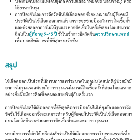
ป้องกันตนเองไม่ให้โดนยุงกัด ควรใส่เสื้อผ้าที่มิดชิด นอนกางมุ้ง หรือ
ใช้ยาทากันยุง
การป้องกันโดยการฉีดวัคซีนไข้เลือดออก ซึ่งจะเหมาะกับผู้ที่เคยมี
ประวัติเป็นไข้เลือดออกมาเเล้ว เพราะจะช่วยป้องกันการติดเชื้อซ้ำ
เเละช่วยลดอาการไม่ให้รุนเเรงหากติดเชื้อในครั้งที่สอง โดยสามารถ
ฉีดได้ใน
ผู้ที่อายุ 9-45 ปี
ซึ่งในเข้าการฉีดวัคซีน
ควรปรึกษาแพทย์
เพื่อประสิทธิภาพที่ดีที่สุดของวัคซีน
สรุป
ไข้เลือดออกเป็นโรคที่มักพบการเเพร่ระบาดในฤดูฝน โดยปกติผู้ป่วยมักมี
อาการไม่รุนเเรง เเต่จะมีอาการรุนเเรงในกรณีติดเชื้อครั้งที่สอง โดยเฉพาะ
อย่างยิ่งเมื่อมีการติดเชื้อคนละสายพันธุ์กับครั้งเเรก
การป้องกันโรคไข้เลือดออกที่ดีที่สุดคือการป้องกันไม่ให้ยุงกัด เเละการฉีด
วัคซีนไข้เลือดออกซึ่งจะเหมาะสำหรับผู้ที่เคยมีประวัติเป็นไข้เลือดออกมา
ก่อน โดยวัคซีนจะช่วยลดการติดเชื้อซ้ำเเละลดอาการรุนเเรง
หากมีอาการที่เข้าได้ หรือสงสัยว่าเป็นไข้เลือดออกควรรีบพบเเพทย์เพื่อ