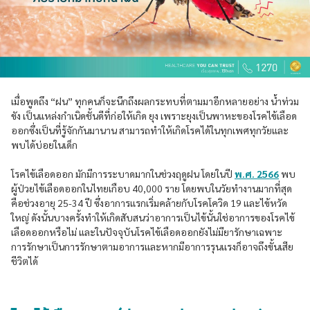
เมื่อพูดถึง “ฝน” ทุกคนก็จะนึกถึงผลกระทบที่ตามมาอีกหลายอย่าง น้ำท่วม
ขัง เป็นแหล่งกำเนิดชั้นดีที่ก่อให้เกิด ยุง เพราะยุงเป็นพาหะของโรคไข้เลือด
ออกซึ่งเป็นที่รู้จักกันมานาน สามารถทำให้เกิดโรคได้ในทุกเพศทุกวัยและ
พบได้บ่อยในเด็ก
โรคไข้เลือดออก มักมีการระบาดมากในช่วงฤดูฝน โดยในปี
พ.ศ. 2566
พบ
ผู้ป่วยไข้เลือดออกในไทยเกือบ 40,000 ราย โดยพบในวัยทำงานมากที่สุด
คือช่วงอายุ 25-34 ปี ซึ่งอาการเเรกเริ่มคล้ายกับโรคโควิด 19 เเละไข้หวัด
ใหญ่ ดังนั้นบางครั้งทำให้เกิดสับสนว่าอาการเป็นไข้นั้นใช่อาการของโรคไข้
เลือดออกหรือไม่ และในปัจจุบันโรคไข้เลือดออกยังไม่มียารักษาเฉพาะ
การรักษาเป็นการรักษาตามอาการเเละหากมีอาการรุนเเรงก็อาจถึงขั้นเสีย
ชีวิตได้