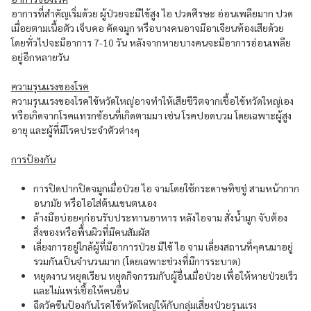
อาการที่สำคัญเริ่มด้วย ผู้ป่วยจะมีไข้สูง ไอ ปวดศีรษะ อ่อนเพลียมาก ปวด
เมื่อยตามเนื้อตัว เจ็บคอ คัดจมูก หรือบางคนอาจมีอาเจียนท้องเสียด้วย
โดยทั่วไปจะมีอาการ 7-10 วัน หลังจากหายบางคนจะมีอาการอ่อนเพลีย
อยู่อีกหลายวัน
ความรุนแรงของโรค
ความรุนแรงของโรคไข้หวัดใหญ่อาจทำให้เสียชีวิตจากเชื้อไข้หวัดใหญ่เอง
หรือเกิดจากโรคแทรกซ้อนที่เกิดตามมา เช่น โรคปอดบวม โดยเฉพาะผู้สูง
อายุ และผู้ที่มีโรคประจำตัวต่างๆ
การป้องกัน
การปิดปากปิดจมูกเมื่อป่วย ไอ จามโดยใช้กระดาษทิชชู่ สามหน้ากาก
อนามัย หรือไอใส่ต้นแขนตนเอง
ล้างมือบ่อยๆก่อนรับประทานอาหาร หลังไอจาม สั่งน้ำมูก จับต้อง
สิ่งของหรือพื้นผิวที่มีคนสัมผัส
เลี่ยงการอยู่ใกล้ผู้ที่มีอาการป่วย มีไข้ ไอ จาม เลี่ยงสถานที่ๆคนมาอยู่
รวมกันเป็นจำนวนมาก (โดยเฉพาะช่วงที่มีการระบาด)
หยุดงาน หยุดเรียน หยุดกิจกรรมกับผู้อื่นเมื่อป่วย เพื่อให้หายป่วยเร็ว
และไม่แพร่เชื้อให้คนอื่น
ฉีดวัคซีนป้องกันโรคไข้หวัดใหญ่ให้กับกลุ่มเสี่ยงป่วยรุนแรง