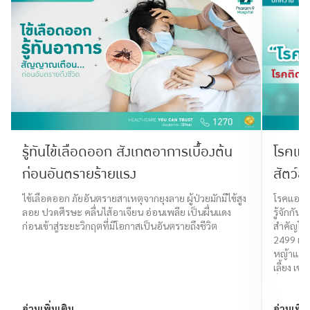
รู้ทันไข้เลือดออก สังเกตอาการเบื้องต้น
โรคแอ
ก่อนอันตรายร้ายแรง
สัตว์สู
ไข้เลือดออก ภัยอันตรายสาเหตุจากยุงลาย ผู้ป่วยมักมีไข้สูง
โรคแอนแท
ลอย ปวดศีรษะ คลื่นไส้อาเจียน อ่อนเพลีย เป็นผื่นแดง
รู้จักกั
ก่อนเข้าสู่ระยะวิกฤตที่มีโอกาสเป็นอันตรายถึงชีวิต
สำคัญโรค
2499 เป็น
หญ้าแทบทุ
เลี้ยง เ
อื่น
อ่านเพิ่มเติม
อ่านเพิ่ม