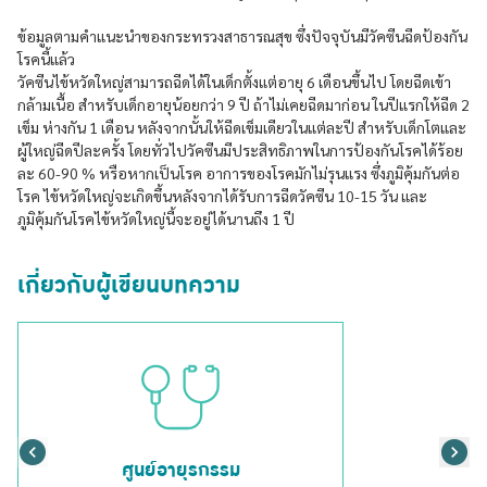
ข้อมูลตามคำแนะนำของกระทรวงสาธารณสุข ซึ่งปัจจุบันมีวัคซีนฉีดป้องกัน
โรคนี้แล้ว
วัคซีนไข้หวัดใหญ่สามารถฉีดได้ในเด็กตั้งแต่อายุ 6 เดือนขึ้นไป โดยฉีดเข้า
กล้ามเนื้อ สำหรับเด็กอายุน้อยกว่า 9 ปี ถ้าไม่เคยฉีดมาก่อน ในปีแรกให้ฉีด 2
เข็ม ห่างกัน 1 เดือน หลังจากนั้นให้ฉีดเข็มเดียวในแต่ละปี สำหรับเด็กโตและ
ผู้ใหญ่ฉีดปีละครั้ง โดยทั่วไปวัคซีนมีประสิทธิภาพในการป้องกันโรคได้ร้อย
ละ 60-90 % หรือหากเป็นโรค อาการของโรคมักไม่รุนแรง ซึ่งภูมิคุ้มกันต่อ
โรค ไข้หวัดใหญ่จะเกิดขึ้นหลังจากได้รับการฉีดวัคซีน 10-15 วัน และ
ภูมิคุ้มกันโรคไข้หวัดใหญ่นี้จะอยู่ได้นานถึง 1 ปี
เกี่ยวกับผู้เขียนบทความ
ศูนย์อายุรกรรม