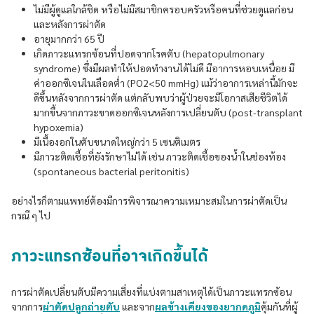
ไม่มีผู้ดูแลใกล้ชิด หรือไม่มีสมาชิกครอบครัวหรือคนที่ช่วยดูแลก่อน
และหลังการผ่าตัด
อายุมากกว่า 65 ปี
เกิดภาวะแทรกซ้อนที่ปอดจากโรคตับ (hepatopulmonary
syndrome) ซึ่งมีผลทำให้ปอดทำงานได้ไม่ดี มีอาการหอบเหนื่อย มี
ค่าออกซิเจนในเลือดต่ำ (PO2<50 mmHg) แม้ว่าอาการเหล่านี้มักจะ
ดีขึ้นหลังจากการผ่าตัด แต่กลับพบว่าผู้ป่วยจะมีโอกาสเสียชีวิตได้
มากขึ้นจากภาวะขาดออกซิเจนหลังการเปลี่ยนตับ (post-transplant
hypoxemia)
มีเนื้องอกในตับขนาดใหญ่กว่า 5 เซนติเมตร
มีภาวะติดเชื้อที่ยังรักษาไม่ได้ เช่น ภาวะติดเชื้อของน้ำในช่องท้อง
(spontaneous bacterial peritonitis)
อย่างไรก็ตามแพทย์ต้องมีการพิจารณาความเหมาะสมในการผ่าตัดเป็น
กรณี ๆ ไป
ภาวะแทรกซ้อนที่อาจเกิดขึ้นได้
การผ่าตัดเปลี่ยนตับมีความเสี่ยงที่แบ่งตามสาเหตุได้เป็นภาวะแทรกซ้อน
จากการ
ผ่าตัดปลูกถ่ายตับ
และจาก
ผลข้างเคียงของยากดภูมิ
คุ้มกันที่ผู้