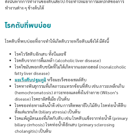
ดังนั้นหากการทำงานของตับเสียไป ก็จะทำให้มีอาการผิดปกติของการ
ทำงานต่าง ๆ ข้างต้นได้
โรคตับที่พบบ่อย
โรคตับที่พบบ่อยที่อาจทำให้เกิดตับวายหรือตับแข็งได้ มีดังนี้
โรคไวรัสตับอักเสบ ทั้งบีและซี
โรคตับจากการดื่มเหล้า (alcoholic liver disease)
โรคไขมันพอกตับชนิดที่ไม่ได้เกิดจากแอลกอฮอล์ (nonalcoholic
fatty liver disease)
มะเร็งตับปฐมภูมิ
หรือมะเร็งของเซลล์ตับ
โรคทางพันธุกรรมที่เกิดภาวะแทรกซ้อนที่ตับ เช่น ภาวะเหล็กเกิน
(hemochromatosis) ภาวะทองแดงคั่งในร่างกาย (Wilson’s
disease) โรคธาลัสซีเมีย เป็นต้น
โรคของท่อทางเดินน้ำดี เช่น การติดพยาธิใบไม้ตับ โรคท่อน้ำดีตีบ
ตั้งแต่แรกเกิด (biliary atresia) เป็นต้น
โรคแพ้ภูมิตนเองที่เกิดกับตับ เช่น โรคตับแข็งจากท่อน้ำดี (primary
biliary cirrhosis) โรคท่อน้ำดีอักเสบ (primary sclerosing
cholangitis) เป็นต้น