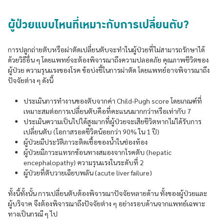
ผู้ป่วยแบบไหนที่เหมาะกับการเปลี่ยนตับ?
การปลูกถ่ายตับหรือผ่าตัดเปลี่ยนตับจะทำในผู้ป่วยที่ไม่สามารถรักษาได้
ด้วยวิธีอื่น ๆ โดยแพทย์จะต้องพิจารณาถึงความปลอดภัย คุณภาพชีวิตของ
ผู้ป่วย ความรุนแรงของโรค ข้อบ่งชี้ในการผ่าตัด โดยแพทย์อาจพิจารณาถึง
ปัจจัยต่าง ๆ ดังนี้
ประเมินการทำงานของตับจากค่า Child-Pugh score โดยเกณฑ์ที่
เหมาะสมต่อการเปลี่ยนตับคือที่คะแนนมากกว่าหรือเท่ากับ 7
ประเมินความเป็นไปได้สูงมากที่ผู้ป่วยจะเสียชีวิตหากไม่ได้รับการ
เปลี่ยนตับ (โอกาสรอดชีวิตน้อยกว่า 90% ใน 1 ปี)
ผู้ป่วยมีประวัติภาวะติดเชื้อของน้ำในช่องท้อง
ผู้ป่วยมีภาวะแทรกซ้อนทางสมองจากโรคตับ (hepatic
encephalopathy) ความรุนแรงในระดับที่ 2
ผู้ป่วยที่ตับวายเฉียบพลัน (acute liver failure)
ทั้งนี้ทั้งนั้น การเปลี่ยนตับต้องพิจารณาปัจจัยหลายด้าน ทั้งของผู้ป่วยและ
ผู้บริจาค จึงต้องพิจารณาถึงปัจจัยต่าง ๆ อย่างรอบด้านจากแพทย์เฉพาะ
ทางเป็นกรณี ๆ ไป