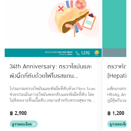
34th Anniversary: ตรวจไขมันและ
ตรวจคัดกร
พังผืดที่ตับด้วยไฟโบรสแกน
(Hepatit
(Fibroscan)
Anti-HBs
โปรแกรมตรวจไขมันและพังผืดที่ตับด้วย Fibro Scan
แพ็กเกจตรวจค
ช่วยประเมินภาวะไขมันพอกตับและพังผืดที่ตับ โดย
HBsAg, Anti-
ไม่ต้องเจาะชิ้นเนื้อตับ เหมาะสำหรับตรวจสุขภาพ
ภูมิคุ้มกัน แล
และคัดกรองโรคตับ
฿ 2,900
฿ 1,200
ดูรายละเอียด
ดูรายละเอียด