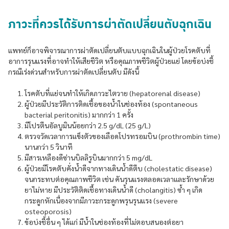
ภาวะที่ควรได้รับการผ่าตัดเปลี่ยนตับฉุกเฉิน
แพทย์ก็อาจพิจารณาการผ่าตัดเปลี่ยนตับแบบฉุกเฉินในผู้ป่วยโรคตับที่
อาการรุนแรงที่อาจทำให้เสียชีวิต หรือคุณภาพชีวิตผู้ป่วยแย่ โดยข้อบ่งชี้
กรณีเร่งด่วนสำหรับการผ่าตัดเปลี่ยนตับ มีดังนี้
โรคตับที่แย่จนทำให้เกิดภาวะไตวาย (hepatorenal disease)
ผู้ป่วยมีประวัติการติดเชื้อของน้ำในช่องท้อง (spontaneous
bacterial peritonitis) มากกว่า 1 ครั้ง
มีโปรตีนอัลบูมินน้อยกว่า 2.5 g/dL (25 g/L)
ตรวจวัดเวลาการแข็งตัวของเลือดโปรทรอมบิน (prothrombin time)
นานกว่า 5 วินาที
มีสารเหลืองดีซ่านบิลลิรูบินมากกว่า 5 mg/dL
ผู้ป่วยมีโรคตับคั่งน้ำดีจากทางเดินน้ำดีตีบ (cholestatic disease)
จนกระทบต่อคุณภาพชีวิต เช่น คันรุนแรงตลอดเวลาและรักษาด้วย
ยาไม่หาย มีประวัติติดเชื้อทางเดินน้ำดี (cholangitis) ซ้ำ ๆ เกิด
กระดูกหักเนื่องจากมีภาวะกระดูกพรุนรุนแรง (severe
osteoporosis)
ข้อบ่งชี้อื่น ๆ ได้แก่ มีน้ำในช่องท้องที่ไม่ตอบสนองต่อยา