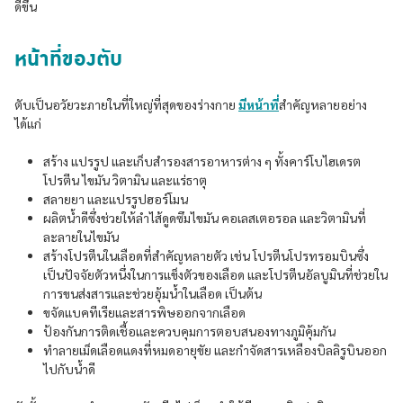
ดีขึ้น
หน้าที่ของตับ
ตับเป็นอวัยวะภายในที่ใหญ่ที่สุดของร่างกาย
มีหน้าที่
สำคัญหลายอย่าง
ได้แก่
สร้าง แปรรูป และเก็บสำรองสารอาหารต่าง ๆ ทั้งคาร์โบไฮเดรต
โปรตีน ไขมัน วิตามิน และแร่ธาตุ
สลายยา และแปรรูปฮอร์โมน
ผลิตน้ำดีซึ่งช่วยให้ลำไส้ดูดซึมไขมัน คอเลสเตอรอล และวิตามินที่
ละลายในไขมัน
สร้างโปรตีนในเลือดที่สำคัญหลายตัว เช่น โปรตีนโปรทรอมบินซึ่ง
เป็นปัจจัยตัวหนึ่งในการแข็งตัวของเลือด และโปรตีนอัลบูมินที่ช่วยใน
การขนส่งสารและช่วยอุ้มน้ำในเลือด เป็นต้น
ขจัดแบคทีเรียและสารพิษออกจากเลือด
ป้องกันการติดเชื้อและควบคุมการตอบสนองทางภูมิคุ้มกัน
ทำลายเม็ดเลือดแดงที่หมดอายุขัย และกำจัดสารเหลืองบิลลิรูบินออก
ไปกับน้ำดี