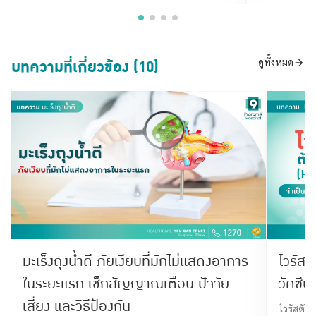
บทความที่เกี่ยวข้อง (10)
ดูทั้งหมด
มะเร็งถุงน้ำดี ภัยเงียบที่มักไม่แสดงอาการ
ไวรัสต
ในระยะแรก เช็กสัญญาณเตือน ปัจจัย
วัคซีน
เสี่ยง และวิธีป้องกัน
ไวรัสตับ