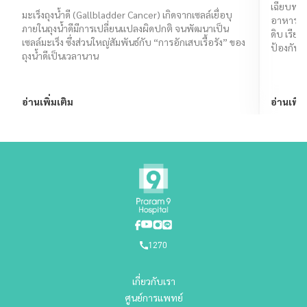
เฉียบพลั
มะเร็งถุงน้ำดี (Gallbladder Cancer) เกิดจากเซลล์เยื่อบุ
อาหารที่
ภายในถุงน้ำดีมีการเปลี่ยนแปลงผิดปกติ จนพัฒนาเป็น
ดิบ เรียน
เซลล์มะเร็ง ซึ่งส่วนใหญ่สัมพันธ์กับ “การอักเสบเรื้อรัง” ของ
ป้องกันไ
ถุงน้ำดีเป็นเวลานาน
อ่านเพิ่มเติม
อ่านเพิ่ม
1270
เกี่ยวกับเรา
ศูนย์การแพทย์