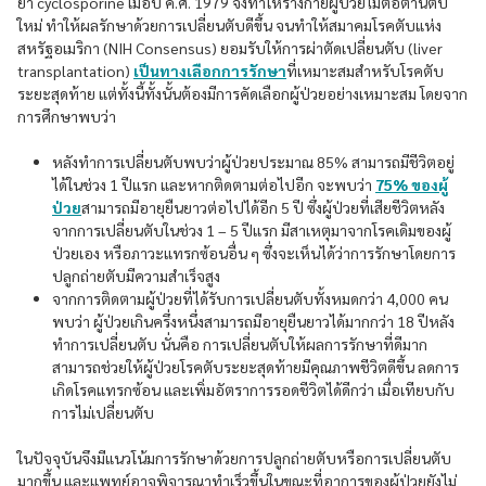
ยา cyclosporine เมื่อปี ค.ศ. 1979 จึงทำให้ร่างกายผู้ป่วยไม่ต่อต้านตับ
ใหม่ ทำให้ผลรักษาด้วยการเปลี่ยนตับดีขึ้น จนทำให้สมาคมโรคตับแห่ง
สหรัฐอเมริกา (NIH Consensus) ยอมรับให้การผ่าตัดเปลี่ยนตับ (liver
transplantation)
เป็นทางเลือกการรักษา
ที่เหมาะสมสำหรับโรคตับ
ระยะสุดท้าย แต่ทั้งนี้ทั้งนั้นต้องมีการคัดเลือกผู้ป่วยอย่างเหมาะสม โดยจาก
การศึกษาพบว่า
หลังทำการเปลี่ยนตับพบว่าผู้ป่วยประมาณ 85% สามารถมีชีวิตอยู่
ได้ในช่วง 1 ปีแรก และหากติดตามต่อไปอีก จะพบว่า
75% ของผู้
ป่วย
สามารถมีอายุยืนยาวต่อไปได้อีก 5 ปี ซึ่งผู้ป่วยที่เสียชีวิตหลัง
จากการเปลี่ยนตับในช่วง 1 – 5 ปีแรก มีสาเหตุมาจากโรคเดิมของผู้
ป่วยเอง หรือภาวะแทรกซ้อนอื่น ๆ ซึ่งจะเห็นได้ว่าการรักษาโดยการ
ปลูกถ่ายตับมีความสำเร็จสูง
จากการติดตามผู้ป่วยที่ได้รับการเปลี่ยนตับทั้งหมดกว่า 4,000 คน
พบว่า ผู้ป่วยเกินครึ่งหนึ่งสามารถมีอายุยืนยาวได้มากกว่า 18 ปีหลัง
ทำการเปลี่ยนตับ นั่นคือ การเปลี่ยนตับให้ผลการรักษาที่ดีมาก
สามารถช่วยให้ผู้ป่วยโรคตับระยะสุดท้ายมีคุณภาพชีวิตดีขึ้น ลดการ
เกิดโรคแทรกซ้อน และเพิ่มอัตราการรอดชีวิตได้ดีกว่า เมื่อเทียบกับ
การไม่เปลี่ยนตับ
ในปัจจุบันจึงมีแนวโน้มการรักษาด้วยการปลูกถ่ายตับหรือการเปลี่ยนตับ
มากขึ้น และแพทย์อาจพิจารณาทำเร็วขึ้นในขณะที่อาการของผู้ป่วยยังไม่