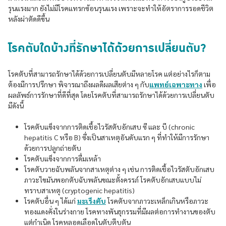
รุนแรงมาก ยังไม่มีโรคแทรกซ้อนรุนแรง เพราะจะทำให้อัตราการรอดชีวิต
หลังผ่าตัดดีขึ้น
โรคตับใดบ้างที่รักษาได้ด้วยการเปลี่ยนตับ?
โรคตับที่สามารถรักษาได้ด้วยการเปลี่ยนตับมีหลายโรค แต่อย่างไรก็ตาม
ต้องมีการปรึกษา พิจารณาถึงผลดีผลเสียต่าง ๆ กับ
แพทย์เฉพาะทาง
เพื่อ
ผลลัพธ์การรักษาที่ดีที่สุด โดยโรคตับที่สามารถรักษาได้ด้วยการเปลี่ยนตับ
มีดังนี้
โรคตับแข็งจากการติดเชื้อไวรัสตับอักเสบ ซี และ บี (chronic
hepatitis C หรือ B) ซึ่งเป็นสาเหตุอันดับแรก ๆ ที่ทำให้มีการรักษา
ด้วยการปลูกถ่ายตับ
โรคตับแข็งจากการดื่มเหล้า
โรคตับวายฉับพลันจากสาเหตุต่าง ๆ เช่น การติดเชื้อไวรัสตับอักเสบ
ภาวะไขมันพอกตับฉับพลันขณะตั้งครรภ์ โรคตับอักเสบแบบไม่
ทราบสาเหตุ (cryptogenic hepatitis)
โรคตับอื่น ๆ ได้แก่
มะเร็งตับ
โรคตับจากภาวะเหล็กเกินหรือภาวะ
ทองแดงคั่งในร่างกาย โรคทางพันธุกรรมที่มีผลต่อการทำงานของตับ
แต่กำเนิด โรคหลอดเลือดในตับตีบตัน