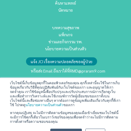
ค้นหาแพทย์
นัดหมาย
บทความสุขภาพ
แพ็กเกจ
ข่าวและกิจกรรม รพ.
นโยบายความเป็นส่วนตัว
แจ้ง JCI เรื่องความปลอดภัยของผู้ป่วย
หรือส่ง Email ถึงเราได้ที่
RMD@praram9.com
เว็บไซต์นี้เก็บข้อมูลคุกกี้ในคอมพิวเตอร์ของคุณ คุกกี้เหล่านี้จะใช้ในการเก็บ
นักลงทุนสัมพันธ์
ข้อมูลเกี่ยวกับวิธีที่คุณปฏิสัมพันธ์กับเว็บไซต์ของเรา และอนุญาตให้เรา
จดจำคุณ เราใช้ข้อมูลนี้เพื่อปรับปรุงและปรับประสบการณ์การเรียกดูเว็บ
การพัฒนาอย่างยั่งยืน
และเพื่อทำการวิเคราะห์และใช้เกณฑ์การวัดผู้เยี่ยมชมของเราทั้งบน
เว็บไซต์นี้และสื่อช่องทางอื่นๆ หากต้องการดูข้อมูลเพิ่มเติมเกี่ยวกับคุกกี้ที่เรา
ร่วมงานกับเรา
ใช้ โปรดดู
นโยบายความเป็นส่วนตัว
ของเรา
ติดต่อเรา
หากคุณปฏิเสธ จะไม่มีการติดตามข้อมูลของคุณเมื่อเข้าเยี่ยมชมเว็บไซต์นี้
จะมีการใช้คุกกี้เดียวในเบราว์เซอร์ของคุณเพื่อจดจำว่าจะไม่มีการติดตาม
ข้อกำหนดและเงื่อนไข
การตั้งค่าหรือความชอบของคุณ