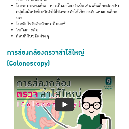
โรคระบบทางเดินอาหารเป็นมาโดยกำเนิด เช่น เส้นเลือดฝอยจับ
กลุ่มโตผิดปกติ ผนังลำไส้โป่งพองทำให้เกิดการอักเสบและเลือด
ออก
โรคตับไวรัสตับอักเสบบี และซี
ไขมันเกาะตับ
ก้อนที่ตับชนิดต่าง ๆ
การส่องกล้องตรวจลำไส้ใหญ่
(Colonoscopy)
Play