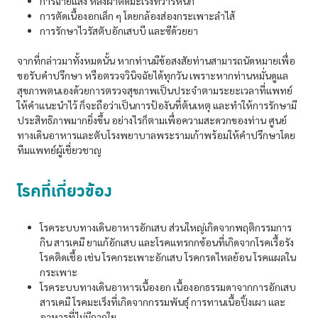
การฉายแสง หลังผ่าตัดมะเร็งทวารหนัก
การตัดเนื้องอกเล็ก ๆ โดยกล้องส่องกระเพาะลำไส้
การรักษาไวรัสตับอักเสบบี และซีด้วยยา
จากที่กล่าวมาทั้งหมดนั้น หากท่านมีข้อสงสัยท่านสามารถนัดหมายเพื่อ
ขอรับคำปรึกษา หรือตรวจวินิจฉัยได้ทุกวัน เพราะหากท่านหมั่นดูแล
สุขภาพตนเองด้วยการตรวจสุขภาพเป็นประจำตามระยะเวลาที่แพทย์
ให้คำแนะนำไว้ ก็จะถือว่าเป็นการป้องันที่ต้นเหตุ และทำให้การรักษามี
ประสิทธิภาพมากยิ่งขึ้น อย่างไรก็ตามเพื่อความสะดวกของท่าน ศูนย์
ทางเดินอาหารและตับโรงพยาบาลพระรามเก้าพร้อมให้คำปรึกษาโดย
ทีมแพทย์ผู้เชี่ยวชาญ
โรคที่เกี่ยวข้อง
โรคระบบทางเดินอาหารอักเสบ ส่วนใหญ่เกิดจากพฤติกรรมการ
กิน สารเคมี ยาแก้อักเสบ และโรคแทรกกซ้อนที่เกิดจากโรคเรื้อรัง
โรคติดเชื้อ เช่น โรคกระเพาะอักเสบ โรคกรดไหลย้อน โรคแผลใน
กระเพาะ
โรคระบบทางเดินอาหารเนื้องอก เนื้องอกธรรมดาจากการอักเสบ
สารเคมี โรคมะเร็งที่เกิดจากกรรมพันธุ์ การทานเนื้อปิ้งเผา และ
อาหารที่ไม่มีกากใย