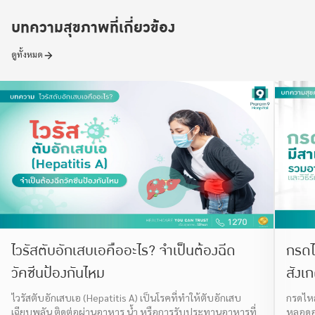
บทความสุขภาพที่เกี่ยวข้อง
ดูทั้งหมด
ไวรัสตับอักเสบเอคืออะไร? จำเป็นต้องฉีด
กรดไ
วัคซีนป้องกันไหม
สังเ
ไวรัสตับอักเสบเอ (Hepatitis A) เป็นโรคที่ทำให้ตับอักเสบ
กรดไหล
เฉียบพลัน ติดต่อผ่านอาหาร น้ำ หรือการรับประทานอาหารที่
หลอดอา