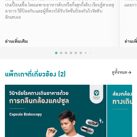
ปนเปื้อนเชื้อ โดยเฉพาะอาหารดิบหรือกึ่งสุกกึ่งดิบ เรียนรู้สาเหตุ
และการ
อาการ วิธีป้องกัน และผู้ที่ควรได้รับวัคซีนป้องกันไวรัสตับ
อักเสบเอ
อ่านเพิ่มเติม
อ่านเพิ
แพ็กเกจที่เกี่ยวข้อง (2)
ดูทั้งหมด