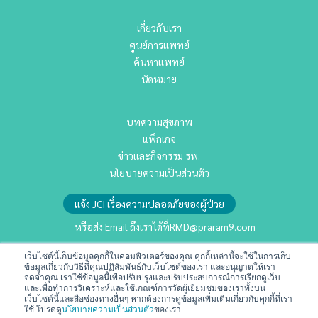
เกี่ยวกับเรา
ศูนย์การแพทย์
ค้นหาแพทย์
นัดหมาย
บทความสุขภาพ
แพ็กเกจ
ข่าวและกิจกรรม รพ.
นโยบายความเป็นส่วนตัว
แจ้ง JCI เรื่องความปลอดภัยของผู้ป่วย
หรือส่ง Email ถึงเราได้ที่
RMD@praram9.com
เว็บไซต์นี้เก็บข้อมูลคุกกี้ในคอมพิวเตอร์ของคุณ คุกกี้เหล่านี้จะใช้ในการเก็บ
นักลงทุนสัมพันธ์
ข้อมูลเกี่ยวกับวิธีที่คุณปฏิสัมพันธ์กับเว็บไซต์ของเรา และอนุญาตให้เรา
จดจำคุณ เราใช้ข้อมูลนี้เพื่อปรับปรุงและปรับประสบการณ์การเรียกดูเว็บ
การพัฒนาอย่างยั่งยืน
และเพื่อทำการวิเคราะห์และใช้เกณฑ์การวัดผู้เยี่ยมชมของเราทั้งบน
เว็บไซต์นี้และสื่อช่องทางอื่นๆ หากต้องการดูข้อมูลเพิ่มเติมเกี่ยวกับคุกกี้ที่เรา
ร่วมงานกับเรา
ใช้ โปรดดู
นโยบายความเป็นส่วนตัว
ของเรา