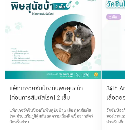
แพ็กเกจวัคซีนป้องกันพิษสุนัขบ้า
34th Anni
(ก่อนการสัมผัสโรค) 2 เข็ม
เลือดออก 
แพ็กเกจวัคซีนป้องกันพิษสุนัขบ้า 2 เข็ม ก่อนสัมผัส
วัคซีนป้องกัน
โรค ช่วยเสริมภูมิคุ้มกัน ลดความเสี่ยงติดเชื้อจากสัตว์
ของโรคและภาว
กัดหรือข่วน
สำหรับเด็ก วั