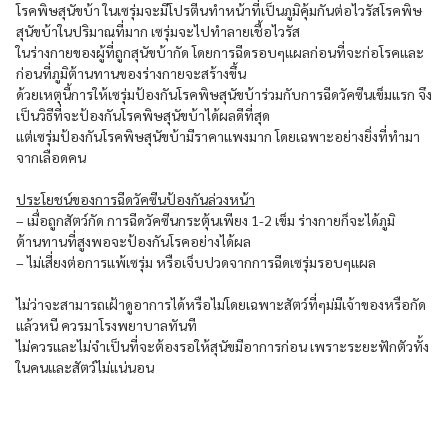
โรคพิษสุนัขบ้า ในเซรุ่มจะมีโปรตีนทำหน้าที่เป็นภูมิคุ้มกันต่อไวรัสโรคพิษ
สุนัขบ้าในปริมาณที่มาก เซรุ่มจะไปทำลายเชื้อไวรัส
ในร่างกายของผู้ที่ถูกสุนัขบ้ากัด โดยการฉีดรอบๆแผลก่อนที่จะก่อโรคและ
ก่อนที่ภูมิต้านทานของร่างกายจะสร้างขึ้น
ด้วยเหตุนี้การให้เซรุ่มป้องกันโรคพิษสุนัขบ้าร่วมกับการฉีดวัคซีนเข็มแรก จึง
เป็นวิธีที่จะป้องกันโรคพิษสุนัขบ้าได้ผลดีที่สุด
แต่เซรุ่มป้องกันโรคพิษสุนัขบ้ามีราคาแพงมาก โดยเฉพาะอย่างยิ่งที่ทำมา
จากเลือดคน
ประโยชน์ของการฉีดวัคซีนป้องกันล่วงหน้า
– เมื่อถูกสัตว์กัด การฉีดวัคซีนกระตุ้นเพียง 1-2 เข็ม ร่างกายก็จะได้ภูมิ
ต้านทานที่สูงพอจะป้องกันโรคอย่างได้ผล
– ไม่เสี่ยงต่อการแพ้เซรุ่ม หรือเจ็บปวดจากการฉีดเซรุ่มรอบๆแผล
ไม่ว่าจะสามารถเฝ้าดูอาการได้หรือไม่โดยเฉพาะสัตว์ที่ๆม่มีเจ้าของหรือกัด
แล้วหนี ควรมาโรงพยาบาลทันที
ไม่ควรและไม่จำเป็นที่จะต้องรอให้สุนัขมีอาการก่อน เพราะระยะฟักตัวทั้ง
ในคนและสัตว์ไม่แน่นอน