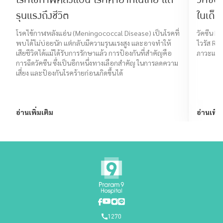
รุนแรงถึงชีวิต
ในเด็ก
โรคไข้กาฬหลังแอ่น (Meningococcal Disease) เป็นโรคที่
วัคซีน RS
พบได้ไม่บ่อยนัก แต่กลับมีความรุนแรงสูง และอาจทำให้
ไวรัส RS
เสียชีวิตได้แม้ได้รับการรักษาแล้ว การป้องกันที่สำคัญคือ
ภาวะแทร
การฉีดวัคซีน ซึ่งเป็นอีกหนึ่งทางเลือกสำคัญ ในการลดความ
เสี่ยง และป้องกันโรคร้ายก่อนเกิดขึ้นได้
อ่านเพิ่มเติม
อ่านเพิ่ม
1270