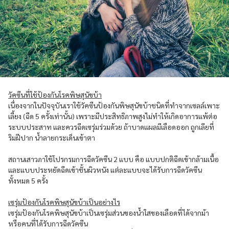
วัคซีนที่ใช้ป้องกันโรคพิษสุนัขบ้า
เนื่องจากในปัจจุบันเราใช้วัคซีนป้องกันพิษสุนัขบ้าชนิดที่ทำจากเซลล์เพาะ
เลี้ยง (ฉีด 5 ครั้งเท่านั้น) เพราะมีประสิทธิภาพสูงไม่ทำให้เกิดอาการแพ้ต่อ
ระบบประสาท และควรฉีดเซรุ่มร่วมด้วย ถ้าบาดแผลมีเลือดออก ถูกเลียที่
ริมฝีปาก น้ำลายกระเด็นเข้าตา
สถานเสาวภาใช้โปรกรมการฉีดวัคซีน 2 แบบ คือ แบบปกติฉีดเข้ากล้ามเนื้อ
และแบบประหยัดฉีดเข้าชั้นผิวหนัง แต่ละแบบจะได้รับการฉีดวัคซีน
ทั้งหมด 5 ครั้ง
เซรุ่มป้องกันโรคพิษสุนัขบ้าเป็นอย่างไร
เซรุ่มป้องกันโรคพิษสุนัขบ้าเป็นเซรุ่มส่วนของน้ำใสของเลือดที่ได้จากม้า
หรือคนที่ได้รับการฉีดวัคซีน