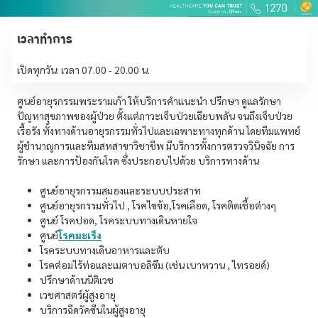
เวลาทำการ
เปิดทุกวัน: เวลา 07.00 - 20.00 น.
ศูนย์อายุรกรรมพระรามเก้า ให้บริการคำแนะนำ ปรึกษา ดูแลรักษา
ปัญหาสุขภาพของผู้ป่วย ตั้งแต่ภาวะเจ็บป่วยเฉียบพลัน จนถึงเจ็บป่วย
เรื้อรัง ทั้งทางด้านอายุรกรรมทั่วไปและเฉพาะทางทุกด้าน โดยทีมแพทย์
ผู้ชำนาญการและทีมสหสาขาวิชาชีพ มีบริการทั้งการตรวจวินิจฉัย การ
รักษา และการป้องกันโรค ซึ่งประกอบไปด้วย บริการทางด้าน
ศูนย์อายุรกรรมสมองและระบบประสาท
ศูนย์อายุรกรรมทั่วไป , โรคไขข้อ,โรคเลือด, โรคติดเชื้อต่างๆ
ศูนย์ โรคปอด, โรคระบบทางเดินหายใจ
ศูนย์
โรคมะเร็ง
โรคระบบทางเดินอาหารและตับ
โรคต่อมไร้ท่อและเมตาบอลิซึม (เช่น เบาหวาน , ไทรอยด์)
ปรึกษาด้านนิติเวช
เวชศาสตร์ผู้สูงอายุ
บริการฉีดวัคซีนในผู้สูงอายุ