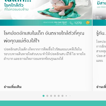
โรคปอดอักเสบในเด็ก อันตรายใกล้ตัวที่คุณ
รู้ท
พ่อคุณแม่ต้องใส่ใจ
โรคปอด
การอักเ
ปอดอักเสบในเด็ก เกิดจากการติดเชื้อไวรัสและแบคทีเรียใน
สาเหตุส
ระบบทางเดินหายใจส่วนบน ทำให้ปอดอักเสบ มีไข้ ไอ หายใจ
บ่อย ส
ลำบาก และอาจเกิดภาวะแทรกซ้อนรุนแรงได้
และเ
อ่านเพิ่มเติม
อ่านเพิ