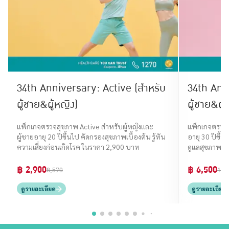
34th Anniversary: Active (สำหรับ
34th Anni
ผู้ชาย&ผู้หญิง)
ผู้ชาย&ผู้
แพ็กเกจตรวจสุขภาพ Active สำหรับผู้หญิงและ
แพ็กเกจตรวจส
ผู้ชายอายุ 20 ปีขึ้นไป คัดกรองสุขภาพเบื้องต้น รู้ทัน
อายุ 30 ปีขึ้
ความเสี่ยงก่อนเกิดโรค ในราคา 2,900 บาท
ดูแลสุขภาพเช
฿ 2,900
฿ 6,500
8,570
16,
ดูรายละเอียด
ดูรายละเอียด