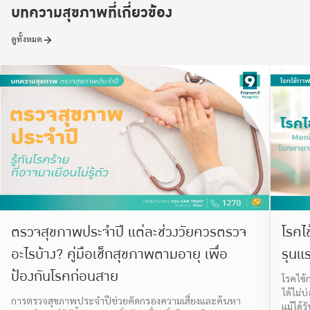
บทความสุขภาพที่เกี่ยวข้อง
ดูทั้งหมด
ตรวจสุขภาพประจำปี แต่ละช่วงวัยควรตรวจ
โรคไ
อะไรบ้าง? คู่มือเช็กสุขภาพตามอายุ เพื่อ
รุนแร
ป้องกันโรคก่อนสาย
โรคไข้
ได้ไม่
การตรวจสุขภาพประจำปีช่วยคัดกรองความเสี่ยงและค้นหา
แม้ได้ร