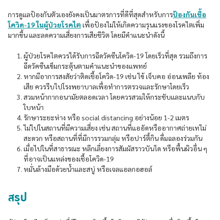
การดูแลป้องกันตัวเองยังคงเป็นมาตรการที่ดีที่สุดสำหรับการ
ป้องกันเชื้อ
โควิด-19 ในผู้ป่วยโรคไต
เพื่อป้องไม่ให้เกิดความรุนแรงของโรคไตเพิ่ม
มากขึ้น และลดความเสี่ยงการเสียชีวิต โดยมีคำแนะนำดังนี้
ผู้ป่วยโรคไตควรได้รับการฉีดวัคซีนโควิด-19 โดยเร็วที่สุด รวมถึงการ
ฉีดวัคซีนเข็มกระตุ้นตามคำแนะนำของแพทย์
หากมีอาการสงสัยว่าติดเชื้อโควิด-19 เช่น ไข้ เจ็บคอ อ่อนเพลีย ท้อง
เสีย ควรรีบไปโรงพยาบาลเพื่อทำการตรวจและรักษาโดยเร็ว
สวมหน้ากากอนามัยตลอดเวลา โดยควรสวมให้กระชับและแนบกับ
ใบหน้า
รักษาระยะห่าง หรือ social distancing อย่างน้อย 1-2 เมตร
ไม่ไปในสถานที่มีความเสี่ยง เช่น สถานที่แออัดหรืออากาศถ่ายเทไม่
สะดวก หรือสถานที่ที่มีการรวมกลุ่ม หรือปาร์ตี้กิน ดื่มฉลองร่วมกัน
เมื่อไปในที่สาธารณะ หลีกเลี่ยงการสัมผัสราวบันได หรือพื้นผิวอื่น ๆ
ที่อาจเป็นแหล่งของเชื้อโควิด-19
หมั่นล้างมือด้วยน้ำและสบู่ หรือเจลแอลกอฮอล์
สรุป