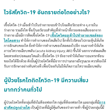
ไวรัสโควิด-19 อันตรายต่อไตอย่างไร?
เชื้อโควิด-19 เมื่อเข้าไปในร่างกายจะเข้าไปโจมตีอวัยวะต่าง ๆ ภายใน
ร่างกาย รวมถึงไต ซึ่งเป็นอวัยวะสำคัญที่ทำหน้าที่กรองของเสียออกจาก
ร่างกาย เมื่อมีการติดเชื้อโควิด-19
เชื้อโควิดจะเข้าไปทำลายเซลล์ของ
ไตโดยตรง
ทำให้การทำงานของไตเสียไป อีกทั้งไวรัสจะไปกระตุ้นให้เกิด
การอักเสบของไต ยิ่งทำให้การทำงานของไตลดลงไปอีก จนอาจทำให้เกิด
ภาวะไตวายเฉียบพลัน (acute kidney injury; AKI) ขึ้นได้ นอกจากส่งผลเสีย
โดยตรงต่อปอดและไตแล้ว เชื้อโควิด-19 ยังอาจทำให้เกิดภาวะแทรกซ้อน
ของไตได้อีกด้วย ดังนั้นผู้ป่วยโควิดที่มีอาการปานกลางถึงรุนแรง ควรต้องได้
รับการรักษาอย่างทันท่วงที เพื่อป้องกันไม่ให้เกิดภาวะไตวายเฉียบพลัน
ผู้ป่วยโรคไตติดโควิด-19 มีความเสี่ยง
มากกว่าคนทั่วไป
ผู้ป่วยโรคไตทั้งกลุ่มที่ยังไม่ต้องฟอกไต กลุ่มที่ต้องฟอกไต และกลุ่มที่มี
การ
ผ่าตัดปลูกถ่ายไต
เป็นผู้ป่วยที่มีภูมิคุ้มกันของร่างกายต่ำ ซึ่งผู้ป่วยกลุ่มนี้มี