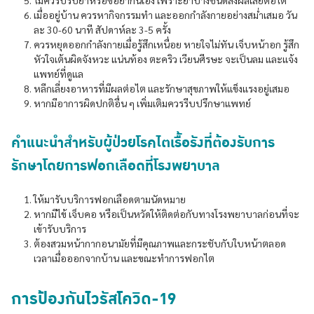
ไม่ควรปรับยาหรือซื้อยากินเอง เพราะยาบางชนิดส่งผลเสียต่อไต
เมื่ออยู่บ้าน ควรหากิจกรรมทำ และออกกำลังกายอย่างสม่ำเสมอ วัน
ละ 30-60 นาที สัปดาห์ละ 3-5 ครั้ง
ควรหยุดออกกำลังกายเมื่อรู้สึกเหนื่อย หายใจไม่ทัน เจ็บหน้าอก รู้สึก
หัวใจเต้นผิดจังหวะ แน่นท้อง ตะคริว เวียนศีรษะ จะเป็นลม และแจ้ง
แพทย์ที่ดูแล
หลีกเลี่ยงอาหารที่มีผลต่อไต และรักษาสุขภาพให้แข็งแรงอยู่เสมอ
หากมีอาการผิดปกติอื่น ๆ เพิ่มเติมควรรีบปรึกษาแพทย์
คำแนะนำสำหรับผู้ป่วยโรคไตเรื้อรังที่ต้องรับการ
รักษาโดยการฟอกเลือดที่โรงพยาบาล
ให้มารับบริการฟอกเลือดตามนัดหมาย
หากมีไข้ เจ็บคอ หรือเป็นหวัดให้ติดต่อกับทางโรงพยาบาลก่อนที่จะ
เข้ารับบริการ
ต้องสวมหน้ากากอนามัยที่มีคุณภาพและกระชับกับใบหน้าตลอด
เวลาเมื่อออกจากบ้าน และขณะทำการฟอกไต
การป้องกันไวรัสโควิด-19