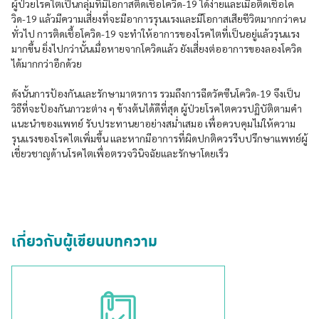
ผู้ป่วยโรคไตเป็นกลุ่มที่มีโอกาสติดเชื้อโควิด-19 ได้ง่ายและเมื่อติดเชื้อโค
วิด-19 แล้วมีความเสี่ยงที่จะมีอาการรุนแรงและมีโอกาสเสียชีวิตมากกว่าคน
ทั่วไป การติดเชื้อโควิด-19 จะทำให้อาการของโรคไตที่เป็นอยู่แล้วรุนแรง
มากขึ้น ยิ่งไปกว่านั้นเมื่อหายจากโควิดแล้ว ยังเสี่ยงต่ออาการของลองโควิด
ได้มากกว่าอีกด้วย
ดังนั้นการป้องกันและรักษามาตรการ รวมถึงการฉีดวัคซีนโควิด-19 จึงเป็น
วิธีที่จะป้องกันภาวะต่าง ๆ ข้างต้นได้ดีที่สุด ผู้ป่วยโรคไตควรปฏิบัติตามคำ
แนะนำของแพทย์ รับประทานยาอย่างสม่ำเสมอ เพื่อควบคุมไม่ให้ความ
รุนแรงของโรคไตเพิ่มขึ้น และหากมีอาการที่ผิดปกติควรรีบปรึกษาแพทย์ผู้
เชี่ยวชาญด้านโรคไตเพื่อตรวจวินิจฉัยและรักษาโดยเร็ว
เกี่ยวกับผู้เขียนบทความ