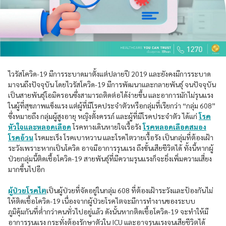
ไวรัสโควิด-19 มีการระบาดมาตั้งแต่ปลายปี 2019 และยังคงมีการระบาด
มาจนถึงปัจจุบัน โดยไวรัสโควิด-19 มีการพัฒนาและกลายพันธุ์ จนปัจจุบัน
เป็นสายพันธุ์โอมิครอนซึ่งสามารถติดต่อได้ง่ายขึ้น และอาการมักไม่รุนแรง
ในผู้ที่สุขภาพแข็งแรง แต่ผู้ที่มีโรคประจำตัวหรือกลุ่มที่เรียกว่า “กลุ่ม 608”
ซึ่งหมายถึง กลุ่มผู้สูงอายุ หญิงตั้งครรภ์ และผู้ที่มีโรคประจำตัว ได้แก่
โรค
หัวใจและหลอดเลือด
โรคทางเดินหายใจเรื้อรัง
โรคหลอดเลือดสมอง
โรคอ้วน
โรคมะเร็ง โรคเบาหวาน และโรคไตวายเรื้อรัง เป็นกลุ่มที่ต้องเฝ้า
ระวังเพราะหากเป็นโควิด อาจมีอาการรุนแรง ถึงขั้นเสียชีวิตได้ ทั้งนี้หากผู้
ป่วยกลุ่มนี้ติดเชื้อโควิด-19 สายพันธุ์ที่มีความรุนแรงก็จะยิ่งเพิ่มความเสี่ยง
มากขึ้นไปอีก
ผู้ป่วยโรคไต
เป็นผู้ป่วยที่จัดอยู่ในกลุ่ม 608 ที่ต้องเฝ้าระวังและป้องกันไม่
ให้ติดเชื้อโควิด-19 เนื่องจากผู้ป่วยโรคไตจะมีการทำงานของระบบ
ภูมิคุ้มกันที่ต่ำกว่าคนทั่วไปอยู่แล้ว ดังนั้นหากติดเชื้อโควิด-19 จะทำให้มี
อาการรุนแรง กระทั่งต้องรักษาตัวใน ICU และอาจรุนแรงจนเสียชีวิตได้