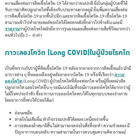
ความเสี่ยงต่อการติดเชื้อโควิด-19 ได้ง่ายกว่าคนปกติ ยิ่งในกลุ่มผู้ป่วยที่ได้
รับการผ่าตัดปลูกถ่ายไตซึ่งต้องรับประทานยากดภูมิ ยิ่งเพิ่มความเสี่ยงต่อ
การติดเชื้อโควิด-19 มากขึ้นไปอีก และหากติดเชื้อโควิด-19 เชื้อโควิด-19
สามารถเข้าไปทำลายเซลล์ของไตได้โดยตรงดังที่กล่าวไปข้างต้น และมี
รายงาน
ว่าผู้ป่วยโรคไตมักมีอาการรุนแรงและเสี่ยงต่อการเสียชีวิตมากกว่า
คนทั่วไปถึง 3 – 4 เท่า
ภาวะลองโควิด (Long COVID)ในผู้ป่วยโรคไต
เป็นที่ทราบกันว่าผู้ที่ติดเชื้อโควิด-19 หลังจากหายจากการติดเชื้อแล้ว มักมี
อาการต่าง ๆ ที่หลงเหลืออยู่หลังหายจากโควิด-19 หรือที่เรียกว่า
ภาวะ
ลองโควิด
(Long COVID) ผู้ป่วยโรคไตที่ต้องฟอกไต หรือผู้ที่เคยผ่าตัด
ปลูกถ่ายไต และโรคไตอื่น ๆ จะมีแนวโน้มที่จะมีภาวะลองโควิดได้มากกว่าผู้
ไม่มีโรคประจำตัว ซึ่งอาการภาวะลองโควิดพบได้ในทุกระบบของร่างกาย
โดยอาการที่พบได้บ่อยได้แก่
อ่อนเพลีย
หายใจไม่เต็มอิ่ม ทำกิจกรรมปกติได้ลดลง เหนื่อยง่ายขึ้น
ภาวะสมองล้าสมาธิสั้น ไม่สามารถจดจ่อในสิ่งที่จะทำ ความจำลดลง มี
ปัญหาการนอนหลับ ความสามารถในการควบคุมความคิด อารมณ์