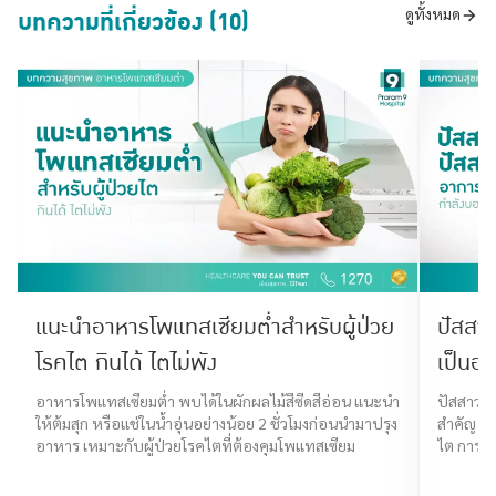
บทความที่เกี่ยวข้อง (10)
ดูทั้งหมด
แนะนำอาหารโพแทสเซียมต่ำสำหรับผู้ป่วย
ปัสสาว
โรคไต กินได้ ไตไม่พัง
เป็นอะ
อาหารโพแทสเซียมต่ำ พบได้ในผักผลไม้สีซีดสีอ่อน แนะนำ
ปัสสาวะน
ให้ต้มสุก หรือแช่ในน้ำอุ่นอย่างน้อย 2 ชั่วโมงก่อนนำมาปรุง
สำคัญ สา
อาหาร เหมาะกับผู้ป่วยโรคไตที่ต้องคุมโพแทสเซียม
ไต การอุ