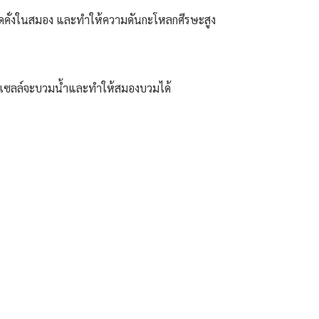
อดคั่งในสมอง และทำให้ความดันกะโหลกศีรษะสูง
ป เซลล์จะบวมน้ำและทำให้สมองบวมได้