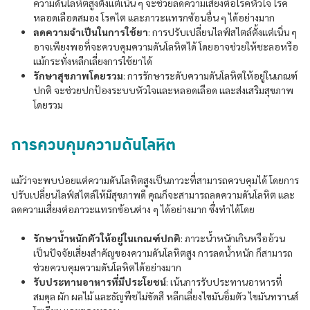
ความดันโลหิตสูงตั้งแต่เนิ่น ๆ จะช่วยลดความเสี่ยงต่อโรคหัวใจ โรค
หลอดเลือดสมอง โรคไต และภาวะแทรกซ้อนอื่น ๆ ได้อย่างมาก
ลดความจำเป็นในการใช้ยา
: การปรับเปลี่ยนไลฟ์สไตล์ตั้งแต่เนิ่น ๆ
อาจเพียงพอที่จะควบคุมความดันโลหิตได้ โดยอาจช่วยให้ชะลอหรือ
แม้กระทั่งหลีกเลี่ยงการใช้ยาได้
รักษาสุขภาพโดยรวม
: การรักษาระดับความดันโลหิตให้อยู่ในเกณฑ์
ปกติ จะช่วยปกป้องระบบหัวใจและหลอดเลือด และส่งเสริมสุขภาพ
โดยรวม
การควบคุมความดันโลหิต
แม้ว่าจะพบบ่อยแต่ความดันโลหิตสูงเป็นภาวะที่สามารถควบคุมได้ โดยการ
ปรับเปลี่ยนไลฟ์สไตล์ให้มีสุขภาพดี คุณก็จะสามารถลดความดันโลหิต และ
ลดความเสี่ยงต่อภาวะแทรกซ้อนต่าง ๆ ได้อย่างมาก ซึ่งทำได้โดย
รักษาน้ำหนักตัวให้อยู่ในเกณฑ์ปกติ
: ภาวะน้ำหนักเกินหรืออ้วน
เป็นปัจจัยเสี่ยงสำคัญของความดันโลหิตสูง การลดน้ำหนัก ก็สามารถ
ช่วยควบคุมความดันโลหิตได้อย่างมาก
รับประทานอาหารที่มีประโยชน์
: เน้นการรับประทานอาหารที่
สมดุล ผัก ผลไม้ และธัญพืชไม่ขัดสี หลีกเลี่ยงไขมันอิ่มตัว ไขมันทรานส์