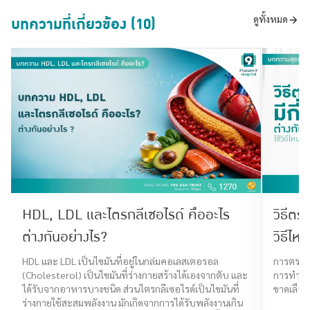
บทความที่เกี่ยวข้อง (10)
ดูทั้งหมด
HDL, LDL และไตรกลีเซอไรด์ คืออะไร
วิธีตร
ต่างกันอย่างไร?
วิธีไห
HDL และ LDL เป็นไขมันที่อยู่ในกล่มคอเลสเตอรอล
การตรวจห
(Cholesterol) เป็นไขมันที่ร่างกายสร้างได้เองจากตับ และ
การทำงาน
ได้รับจากอาหารบางชนิด ส่วนไตรกลีเซอไรด์เป็นไขมันที่
ขาดเลือด,
ร่างกายใช้สะสมพลังงาน มักเกิดจากการได้รับพลังงานเกิน