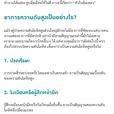
ทำงานได้แย่ลง สูบฉีดเลือดได้ไม่ดี ภาวะนี้เรียกว่า “หัวใจล้มเหลว”
อาการความดันสูงเป็นอย่างไร?
แม้ว่าผู้ป่วยความดันโลหิตสูงส่วนใหญ่มักจะไม่มีอาการที่ชัดเจน แต่บางคน
อาจแสดงอาการที่ผิดปกติ อย่างไรก็ตามสัญญาณเหล่านี้มักไม่เฉพาะ
เจาะจง และอาจเกิดจากโรคอื่น ๆ ได้ แต่หากคุณมีอาการดังต่อไปนี้ ควร
ต้องไปตรวจวัดความดันโลหิต เพื่อหาว่าเป็นความดันโลหิตสูงหรือไม่
1. ปวดศีรษะ
การปวดศีรษะบ่อยครั้ง โดยเฉพาะในตอนเช้า อาจเป็นสัญญาณเบื้องต้น
ของความดันโลหิตสูง
2. วิงเวียนหรือรู้สึกหน้ามืด
รู้สึกเหมือนหน้ามืดหรือวิงเวียนเมื่อยืนขึ้น อาจเป็นสัญญาณของความดัน
โลหิตที่เปลี่ยนแปลง