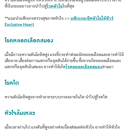
ซึ่งในระยะยาวอาจนำไปสู่
โรคหัวใจ
ในที่สุด
**แนะนำแพ็กเกจตรวจสุขภาพหัวใจ >>
แพ็กเกจเช็คหัวใจให้ชัวร์
Exclusive Heart
โรคหลอดเลือดสมอง
เมื่อมีภาวะความดันโลหิตสูง แรงที่กระทำต่อผนังหลอดเลือดแดงอาจทำให้
เสียหาย เสี่ยงต่อการแตกหรืออุดตันได้ง่ายขึ้น ซึ่งหากเกิดหลอดเลือดแดง
แตกหรืออุดตันในสมอง อาจทำให้เกิด
โรคหลอดเลือดสมอง
ตามมา
โรคไต
ความดันโลหิตสูงอาจทำลายระบบกรองภายในไต นำไปสู่โรคไต
หัวใจล้มเหลว
เมื่อเวลาผ่านไป แรงดันที่สูงอย่างต่อเนื่องส่งผลต่อหัวใจ อาจทำให้หัวใจ