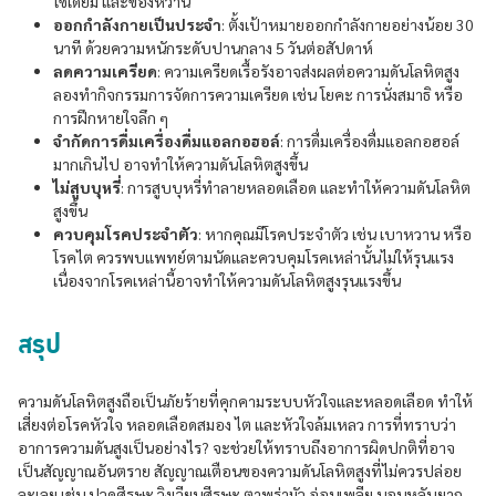
โซเดียม และของหวาน
ออกกำลังกายเป็นประจำ
: ตั้งเป้าหมายออกกำลังกายอย่างน้อย 30
นาที ด้วยความหนักระดับปานกลาง 5 วันต่อสัปดาห์
ลดความเครียด
: ความเครียดเรื้อรังอาจส่งผลต่อความดันโลหิตสูง
ลองทำกิจกรรมการจัดการความเครียด เช่น โยคะ การนั่งสมาธิ หรือ
การฝึกหายใจลึก ๆ
จำกัดการดื่มเครื่องดื่มแอลกอฮอล์
: การดื่มเครื่องดื่มแอลกอฮอล์
มากเกินไป อาจทำให้ความดันโลหิตสูงขึ้น
ไม่สูบบุหรี่
: การสูบบุหรี่ทำลายหลอดเลือด และทำให้ความดันโลหิต
สูงขึ้น
ควบคุมโรคประจำตัว
: หากคุณมีโรคประจำตัว เช่น เบาหวาน หรือ
โรคไต ควรพบแพทย์ตามนัดและควบคุมโรคเหล่านั้นไม่ให้รุนแรง
เนื่องจากโรคเหล่านี้อาจทำให้ความดันโลหิตสูงรุนแรงขึ้น
สรุป
ความดันโลหิตสูงถือเป็นภัยร้ายที่คุกคามระบบหัวใจและหลอดเลือด ทำให้
เสี่ยงต่อโรคหัวใจ หลอดเลือดสมอง ไต และหัวใจล้มเหลว การที่ทราบว่า
อาการความดันสูงเป็นอย่างไร? จะช่วยให้ทราบถึงอาการผิดปกติที่อาจ
เป็นสัญญาณอันตราย สัญญาณเตือนของความดันโลหิตสูงที่ไม่ควรปล่อย
ละเลย เช่น ปวดศีรษะ วิงเวียนศีรษะ ตาพร่ามัว อ่อนเพลีย นอนหลับยาก